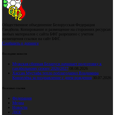
Общественное объединение Белорусская Федерация
Гандбола. Копирование и размещение на сторонних ресурсах
любых материалов с сайта БФГ разрешено с учетом
размещения ссылки на сайт БФГ.
Сообщить о допинге
Последние новости
Мужская сборная Беларуси начинает подготовку к
гандбольному сезону 2026/2027
08.08.2026
Хассан Мустафа тепло поблагодарил Владимира
Коноплёва за поздравление с днем рождения
30.07.2026
Полезные ссылки
Федерация
Медиа
Новости
ДЮГ