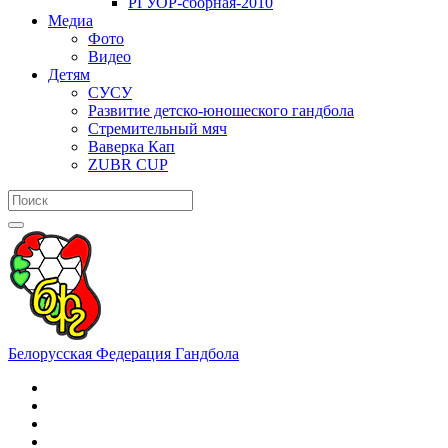
РГУОР-сборная-2010
Медиа
Фото
Видео
Детям
СУСУ
Развитие детско-юношеского гандбола
Стремительный мяч
Ваверка Кап
ZUBR CUP
Белорусская Федерация Гандбола