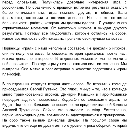
перед словаками. Получилась довольно интересная игра с
россиянами. По сравнению с прошлой встречей результат оказался
более оптимистичным, игра немного другая, в общем, были
фрагменты, которыми я остался доволен. Но все же остается
большая часть работы, которую мы должны сделать. Я увидел много
отрицательных моментов. От некоторых игроков я ожидал другого
результата. Поэтому все гандболисты, которые остались на сборе,
имеют возможность себя показать, проявить свои лучшие качества.
Норвежцы играли с нами неполным составом. Не доехали 5 игроков,
они не получили визы. Та семерка, которая сражалась против нас,
играла довольно интересно. В отдельных моментах мы не могли с
ней справиться. По ходу игры у них не хватило сил, естественно. Мы
выиграли. Оба матча я рассматривал в качестве подготовки к играм
плей-офф.
В понедельник стартует вторая часть сбора. Во вторник к команде
присоединится Сергей Рутенко. Это плюс. Минус – то, что в команде
много травмированных игроков. Дмитрий Камышик в Наро-Фоминске
повредил заднюю поверхность бедра.Он со словаками играть не
будет. Под очень большим вопросом после продолжительной болезни
Алексей Труханович. Сейчас его вызываем на сбор. Естественно,
парню необходимо дать возможность адаптироваться к тренировкам.
На сбор также вызван Вячеслав Шумак. На прошлом сборе мы
видели, что он еще не достигает того уровня игрока сборной, который