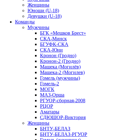
Женщины
Юноши (U-18)
Девушки (U-18)
Команды
Мужчины
БГК «Мешков Брест»
СКА-Минск
БГУФК-СКА
СКА-Юни
Кронон (Гродно)
Кронон-2 (Гродно)
Машека (Могилёв)
Машека-2 (Могилев)
Гомель (мужчины)
Гомель-2
МОГК
МАЗ-Орша
РГУОР-сборная-2008
РЦОР
Аматары
СДЮШОР-Виктория
Женщины
БНТУ-БЕЛАЗ
БНТУ-БЕЛАЗ-РГУОР
Гомель (женщины)