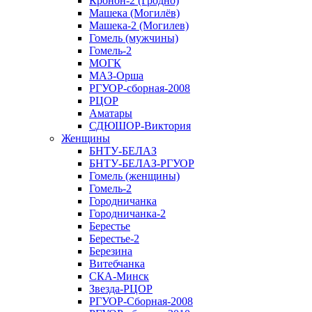
Кронон-2 (Гродно)
Машека (Могилёв)
Машека-2 (Могилев)
Гомель (мужчины)
Гомель-2
МОГК
МАЗ-Орша
РГУОР-сборная-2008
РЦОР
Аматары
СДЮШОР-Виктория
Женщины
БНТУ-БЕЛАЗ
БНТУ-БЕЛАЗ-РГУОР
Гомель (женщины)
Гомель-2
Городничанка
Городничанка-2
Берестье
Берестье-2
Березина
Витебчанка
СКА-Минск
Звезда-РЦОР
РГУОР-Сборная-2008