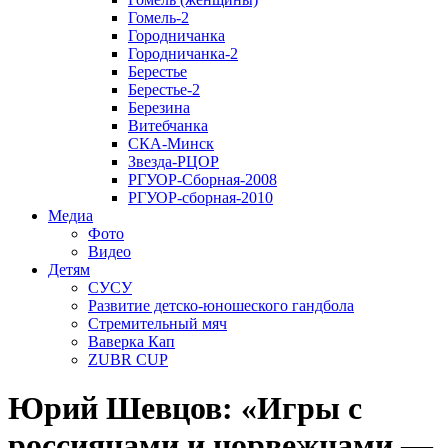
Гомель-2
Городничанка
Городничанка-2
Берестье
Берестье-2
Березина
Витебчанка
СКА-Минск
Звезда-РЦОР
РГУОР-Сборная-2008
РГУОР-сборная-2010
Медиа
Фото
Видео
Детям
СУСУ
Развитие детско-юношеского гандбола
Стремительный мяч
Ваверка Кап
ZUBR CUP
Юрий Шевцов: «Игры с
россиянами и норвежцами —