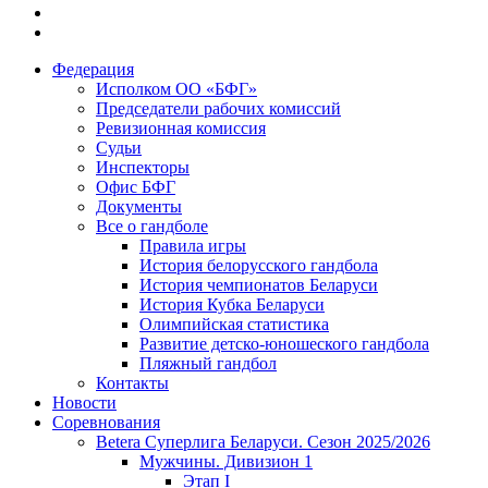
Федерация
Исполком ОО «БФГ»
Председатели рабочих комиссий
Ревизионная комиссия
Судьи
Инспекторы
Офис БФГ
Документы
Все о гандболе
Правила игры
История белорусского гандбола
История чемпионатов Беларуси
История Кубка Беларуси
Олимпийская статистика
Развитие детско-юношеского гандбола
Пляжный гандбол
Контакты
Новости
Соревнования
Betera Суперлига Беларуси. Сезон 2025/2026
Мужчины. Дивизион 1
Этап I