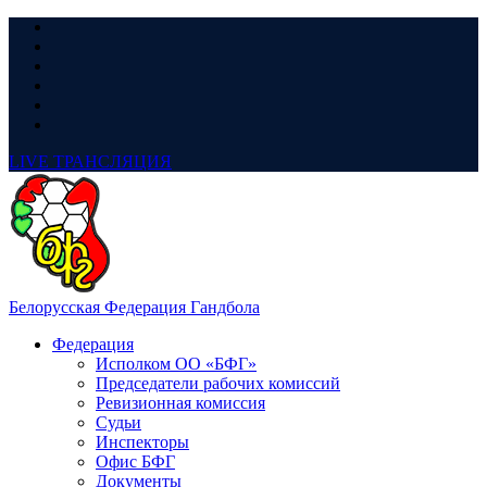
LIVE
ТРАНСЛЯЦИЯ
Белорусская Федерация Гандбола
Федерация
Исполком ОО «БФГ»
Председатели рабочих комиссий
Ревизионная комиссия
Судьи
Инспекторы
Офис БФГ
Документы