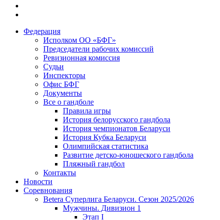
Федерация
Исполком ОО «БФГ»
Председатели рабочих комиссий
Ревизионная комиссия
Судьи
Инспекторы
Офис БФГ
Документы
Все о гандболе
Правила игры
История белорусского гандбола
История чемпионатов Беларуси
История Кубка Беларуси
Олимпийская статистика
Развитие детско-юношеского гандбола
Пляжный гандбол
Контакты
Новости
Соревнования
Betera Суперлига Беларуси. Сезон 2025/2026
Мужчины. Дивизион 1
Этап I