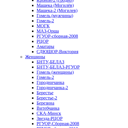
Кронон-2 (Гродно)
Машека (Могилёв)
Машека-2 (Могилев)
Гомель (мужчины)
Гомель-2
МОГК
МАЗ-Орша
РГУОР-сборная-2008
РЦОР
Аматары
СДЮШОР-Виктория
Женщины
БНТУ-БЕЛАЗ
БНТУ-БЕЛАЗ-РГУОР
Гомель (женщины)
Гомель-2
Городничанка
Городничанка-2
Берестье
Берестье-2
Березина
Витебчанка
СКА-Минск
Звезда-РЦОР
РГУОР-Сборная-2008