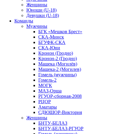
Женщины
Юноши (U-18)
Девушки (U-18)
Команды
Мужчины
БГК «Мешков Брест»
СКА-Минск
БГУФК-СКА
СКА-Юни
Кронон (Гродно)
Кронон-2 (Гродно)
Машека (Могилёв)
Машека-2 (Могилев)
Гомель (мужчины)
Гомель-2
МОГК
МАЗ-Орша
РГУОР-сборная-2008
РЦОР
Аматары
СДЮШОР-Виктория
Женщины
БНТУ-БЕЛАЗ
БНТУ-БЕЛАЗ-РГУОР
Гомель (женщины)