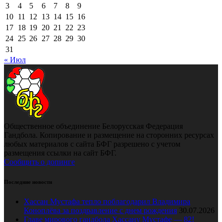
3
4
5
6
7
8
9
10
11
12
13
14
15
16
17
18
19
20
21
22
23
24
25
26
27
28
29
30
31
« Июл
Общественное объединение Белорусская Федерация
Гандбола. Копирование и размещение на сторонних ресурсах
любых материалов с сайта БФГ разрешено с учетом
размещения ссылки на сайт БФГ.
Сообщить о допинге
Последние новости
Хассан Мустафа тепло поблагодарил Владимира
Коноплёва за поздравление с днем рождения
30.07.2026
Главе мирового гандбола Хассану Мустафе — 82!