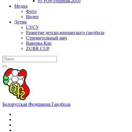
РГУОР-сборная-2010
Медиа
Фото
Видео
Детям
СУСУ
Развитие детско-юношеского гандбола
Стремительный мяч
Ваверка Кап
ZUBR CUP
Белорусская Федерация Гандбола