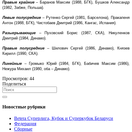
Правые крайние
– Баранов Максим (1988, БГК), Бушков Александр
(1982, Забже, Польша).
Левые полусредние
– Рутенко Сергей (1981, Барселона), Пракапеня
Антон (1988, БГК), Чистобаев Дмитрий (1986, Кангас, Испания).
Разыгрывающие
– Пуховский Борис (1987, СКА), Никуленков
Дмитрий (1984, Динамо).
Правые полусредние
– Шилович Сергей (1986, Динамо), Князев
Кирилл (1990, СКА).
Линейные
– Громыко Юрий (1984, БГК), Бабичев Максим (1986),
Нежура Михаил (1980, оба – Динамо).
Просмотров:
44
Поделиться
Новостные рубрики
Betera Суперлига, Кубок и Суперкубок Беларуси
Федерация
Сборные