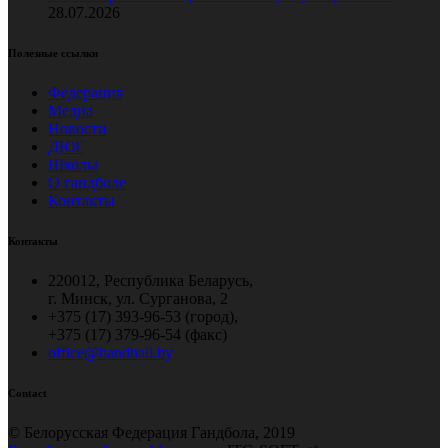
28.07.2026
Полезные ссылки
Федерация
Медиа
Новости
ДЮГ
Школы
О гандболе
Контакты
Контакты
220012, Республика Беларусь,
г. Минск, ул. Сурганова, 2
+375 (17) 393-96-53 (город),
+375 (17) 379-96-54 (факс)
office@handball.by
Contact
© Белорусская Федерация Гандбола, 2019