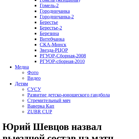
Гомель-2
Городничанка
Городничанка-2
Берестье
Берестье-2
Березина
Витебчанка
СКА-Минск
Звезда-РЦОР
РГУОР-Сборная-2008
РГУОР-сборная-2010
Медиа
Фото
Видео
Детям
СУСУ
Развитие детско-юношеского гандбола
Стремительный мяч
Ваверка Кап
ZUBR CUP
Юрий Шевцов назвал
выездной состав на матч