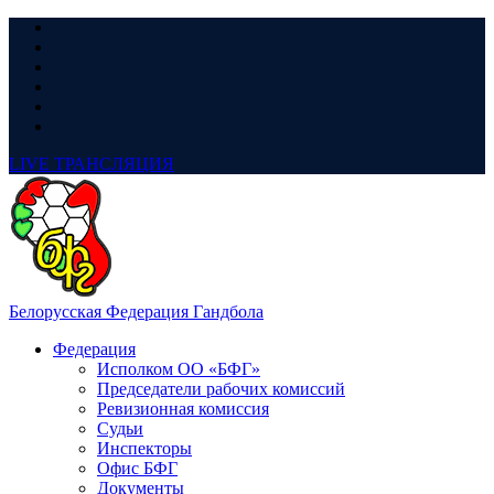
LIVE
ТРАНСЛЯЦИЯ
Белорусская Федерация Гандбола
Федерация
Исполком ОО «БФГ»
Председатели рабочих комиссий
Ревизионная комиссия
Судьи
Инспекторы
Офис БФГ
Документы