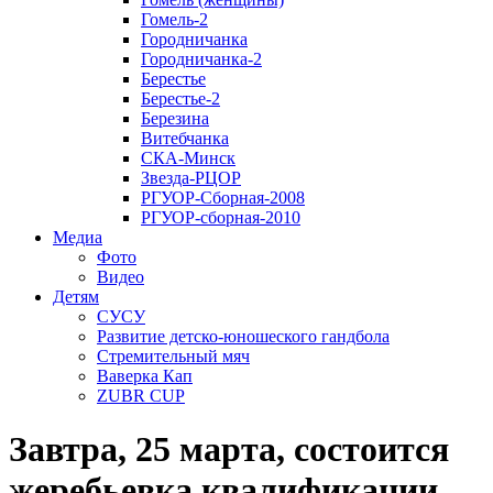
Гомель-2
Городничанка
Городничанка-2
Берестье
Берестье-2
Березина
Витебчанка
СКА-Минск
Звезда-РЦОР
РГУОР-Сборная-2008
РГУОР-сборная-2010
Медиа
Фото
Видео
Детям
СУСУ
Развитие детско-юношеского гандбола
Стремительный мяч
Ваверка Кап
ZUBR CUP
Завтра, 25 марта, состоится
жеребьевка квалификации