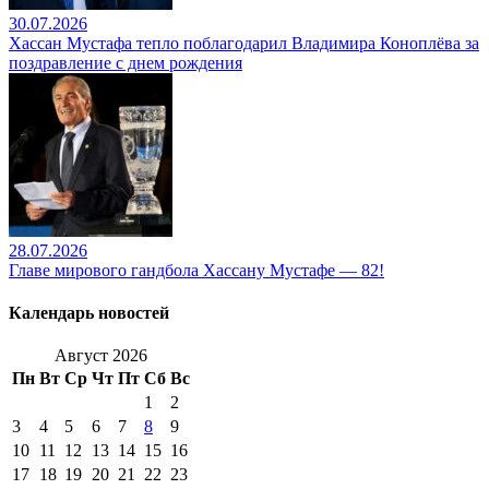
30.07.2026
Хассан Мустафа тепло поблагодарил Владимира Коноплёва за
поздравление с днем рождения
28.07.2026
Главе мирового гандбола Хассану Мустафе — 82!
Календарь новостей
Август 2026
Пн
Вт
Ср
Чт
Пт
Сб
Вс
1
2
3
4
5
6
7
8
9
10
11
12
13
14
15
16
17
18
19
20
21
22
23