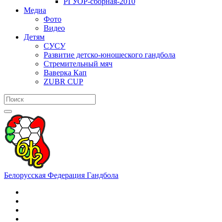
РГУОР-сборная-2010
Медиа
Фото
Видео
Детям
СУСУ
Развитие детско-юношеского гандбола
Стремительный мяч
Ваверка Кап
ZUBR CUP
Белорусская Федерация Гандбола