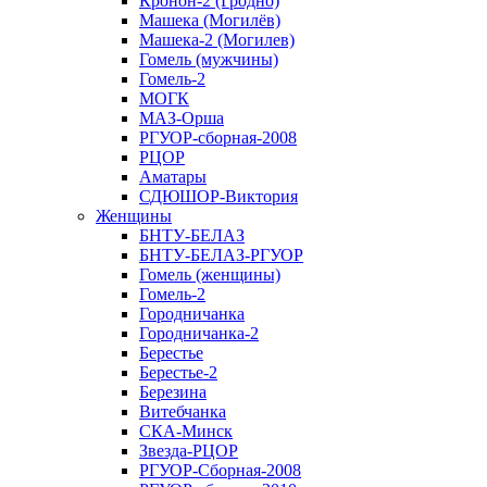
Кронон-2 (Гродно)
Машека (Могилёв)
Машека-2 (Могилев)
Гомель (мужчины)
Гомель-2
МОГК
МАЗ-Орша
РГУОР-сборная-2008
РЦОР
Аматары
СДЮШОР-Виктория
Женщины
БНТУ-БЕЛАЗ
БНТУ-БЕЛАЗ-РГУОР
Гомель (женщины)
Гомель-2
Городничанка
Городничанка-2
Берестье
Берестье-2
Березина
Витебчанка
СКА-Минск
Звезда-РЦОР
РГУОР-Сборная-2008