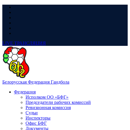
LIVE
ТРАНСЛЯЦИЯ
Белорусская Федерация Гандбола
Федерация
Исполком ОО «БФГ»
Председатели рабочих комиссий
Ревизионная комиссия
Судьи
Инспекторы
Офис БФГ
Документы