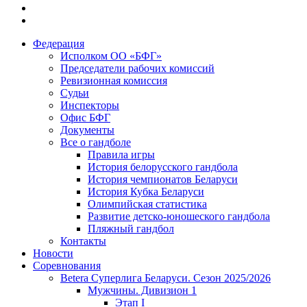
Федерация
Исполком ОО «БФГ»
Председатели рабочих комиссий
Ревизионная комиссия
Судьи
Инспекторы
Офис БФГ
Документы
Все о гандболе
Правила игры
История белорусского гандбола
История чемпионатов Беларуси
История Кубка Беларуси
Олимпийская статистика
Развитие детско-юношеского гандбола
Пляжный гандбол
Контакты
Новости
Соревнования
Betera Суперлига Беларуси. Сезон 2025/2026
Мужчины. Дивизион 1
Этап I