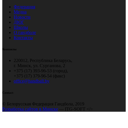
Федерация
Медиа
Новости
ДЮГ
Школы
О гандболе
Контакты
Контакты
220012, Республика Беларусь,
г. Минск, ул. Сурганова, 2
+375 (17) 393-96-53 (город),
+375 (17) 379-96-54 (факс)
office@handball.by
Contact
© Белорусская Федерация Гандбола, 2019
Разработка сайтов в Минске
— ITG-SOFT </>