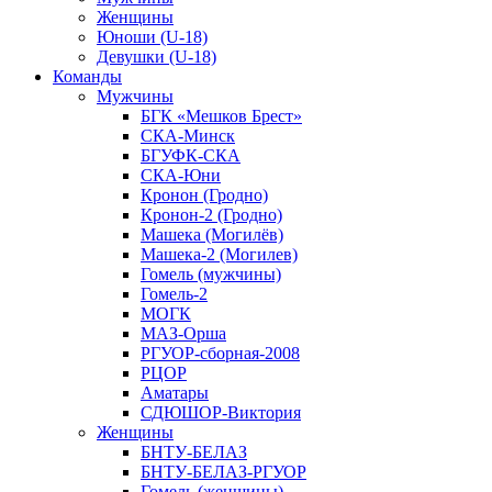
Женщины
Юноши (U-18)
Девушки (U-18)
Команды
Мужчины
БГК «Мешков Брест»
СКА-Минск
БГУФК-СКА
СКА-Юни
Кронон (Гродно)
Кронон-2 (Гродно)
Машека (Могилёв)
Машека-2 (Могилев)
Гомель (мужчины)
Гомель-2
МОГК
МАЗ-Орша
РГУОР-сборная-2008
РЦОР
Аматары
СДЮШОР-Виктория
Женщины
БНТУ-БЕЛАЗ
БНТУ-БЕЛАЗ-РГУОР
Гомель (женщины)