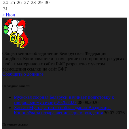
24
25
26
27
28
29
30
31
« Июл
Общественное объединение Белорусская Федерация
Гандбола. Копирование и размещение на сторонних ресурсах
любых материалов с сайта БФГ разрешено с учетом
размещения ссылки на сайт БФГ.
Сообщить о допинге
Последние новости
Мужская сборная Беларуси начинает подготовку к
гандбольному сезону 2026/2027
08.08.2026
Хассан Мустафа тепло поблагодарил Владимира
Коноплёва за поздравление с днем рождения
30.07.2026
Полезные ссылки