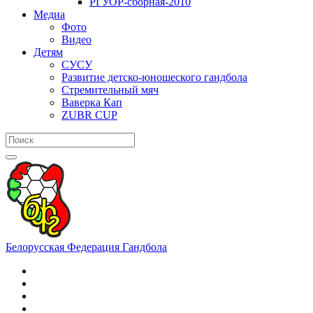
РГУОР-сборная-2010
Медиа
Фото
Видео
Детям
СУСУ
Развитие детско-юношеского гандбола
Стремительный мяч
Ваверка Кап
ZUBR CUP
Белорусская Федерация Гандбола