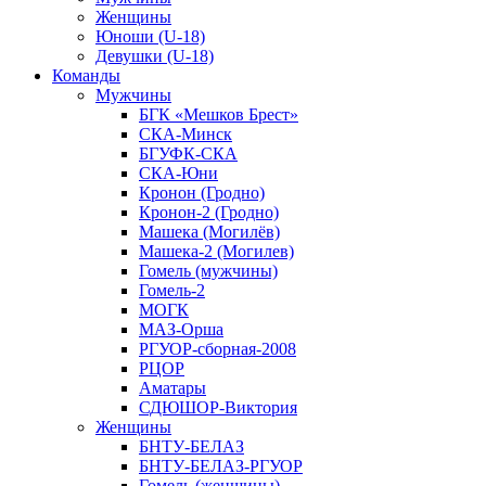
Женщины
Юноши (U-18)
Девушки (U-18)
Команды
Мужчины
БГК «Мешков Брест»
СКА-Минск
БГУФК-СКА
СКА-Юни
Кронон (Гродно)
Кронон-2 (Гродно)
Машека (Могилёв)
Машека-2 (Могилев)
Гомель (мужчины)
Гомель-2
МОГК
МАЗ-Орша
РГУОР-сборная-2008
РЦОР
Аматары
СДЮШОР-Виктория
Женщины
БНТУ-БЕЛАЗ
БНТУ-БЕЛАЗ-РГУОР
Гомель (женщины)