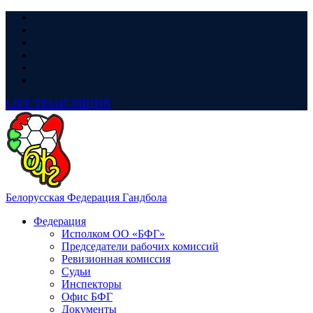
LIVE
ТРАНСЛЯЦИЯ
Белорусская Федерация Гандбола
Федерация
Исполком ОО «БФГ»
Председатели рабочих комиссий
Ревизионная комиссия
Судьи
Инспекторы
Офис БФГ
Документы