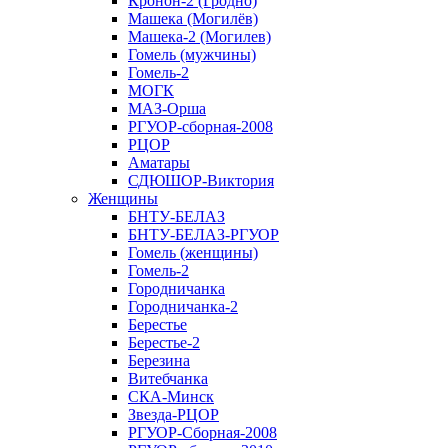
Кронон-2 (Гродно)
Машека (Могилёв)
Машека-2 (Могилев)
Гомель (мужчины)
Гомель-2
МОГК
МАЗ-Орша
РГУОР-сборная-2008
РЦОР
Аматары
СДЮШОР-Виктория
Женщины
БНТУ-БЕЛАЗ
БНТУ-БЕЛАЗ-РГУОР
Гомель (женщины)
Гомель-2
Городничанка
Городничанка-2
Берестье
Берестье-2
Березина
Витебчанка
СКА-Минск
Звезда-РЦОР
РГУОР-Сборная-2008