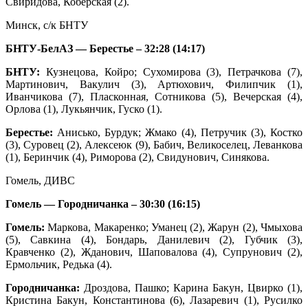
Свиридова, Коберская (2).
Минск, с/к БНТУ
БНТУ-БелАЗ — Берестье – 32:28 (14:17)
БНТУ:
Кузнецова, Койро; Сухомирова (3), Петрачкова (7),
Мартинович, Вакулич (3), Артюхович, Филипчик (1),
Иванчикова (7), Пласконная, Сотникова (5), Вечерская (4),
Орлова (1), Лукьянчик, Гуско (1).
Берестье:
Анисько, Бурдук; Жмако (4), Петручик (3), Костко
(3), Суровец (2), Алексеюк (9), Бабич, Великоселец, Леванкова
(1), Беринчик (4), Риморова (2), Свидунович, Синякова.
Гомель, ДИВС
Гомель — Городничанка – 30:30 (16:15)
Гомель:
Маркова, Макаренко; Уманец (2), Жарун (2), Чмыхова
(5), Савкина (4), Бондарь, Данилевич (2), Губчик (3),
Кравченко (2), Жданович, Шаповалова (4), Супрунович (2),
Ермольчик, Редька (4).
Городничанка:
Дроздова, Пашко; Карина Бакун, Цвирко (1),
Кристина Бакун, Константинова (6), Лазаревич (1), Русилко