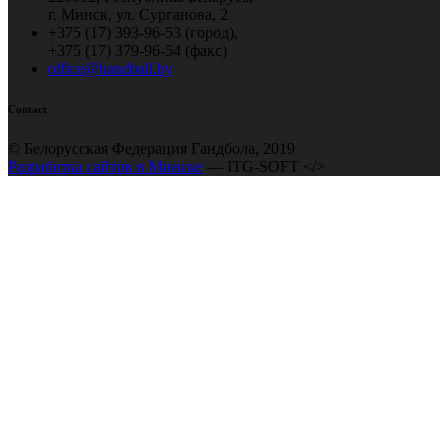
г. Минск, ул. Сурганова, 2
+375 (17) 393-96-53 (город),
+375 (17) 379-96-54 (факс)
office@handball.by
Contact
© Белорусская Федерация Гандбола, 2019
Разработка сайтов в Минске
— ITG-SOFT </>