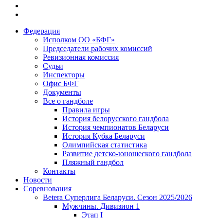
Федерация
Исполком ОО «БФГ»
Председатели рабочих комиссий
Ревизионная комиссия
Судьи
Инспекторы
Офис БФГ
Документы
Все о гандболе
Правила игры
История белорусского гандбола
История чемпионатов Беларуси
История Кубка Беларуси
Олимпийская статистика
Развитие детско-юношеского гандбола
Пляжный гандбол
Контакты
Новости
Соревнования
Betera Суперлига Беларуси. Сезон 2025/2026
Мужчины. Дивизион 1
Этап I