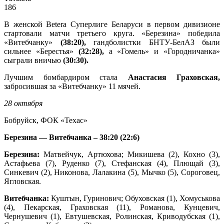
186
В женской Betera Суперлиге Беларуси в первом дивизионе
стартовали матчи третьего круга. «Березина» победила
«Витебчанку»
(38:20),
гандболистки БНТУ-БелАЗ были
сильнее «Берестья»
(32:28),
а «Гомель» и «Городничанка»
сыграли вничью
(30:30).
Лучшим бомбардиром стала
Анастасия Граховская,
забросившая за «Витебчанку» 11 мячей.
28 октября
Бобруйск, ФОК «Техас»
Березина — Витебчанка – 38:20 (22:6)
Березина:
Матвейчук, Артюхова; Микишева (2), Кохно (3),
Астафьева (7), Руденко (7), Стефанская (4), Плющай (3),
Синкевич (2), Никонова, Лалакина (5), Мычко (5), Сороговец,
Ягловская.
Витебчанка:
Куштын, Гуринович; Обуховская (1), Хомуськова
(4), Пекарская, Граховская (11), Романова, Кунцевич,
Чернушевич (1), Евтушевская, Ролинская, Криводубская (1),