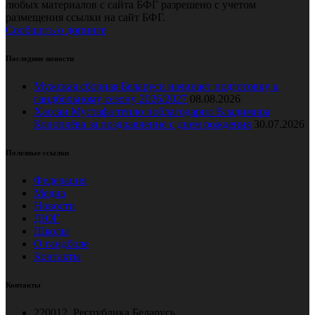
любых материалов с сайта БФГ разрешено с учетом
размещения ссылки на сайт БФГ.
Сообщить о допинге
Последние новости
Мужская сборная Беларуси начинает подготовку к
гандбольному сезону 2026/2027
08.08.2026
Хассан Мустафа тепло поблагодарил Владимира
Коноплёва за поздравление с днем рождения
30.07.2026
Полезные ссылки
Федерация
Медиа
Новости
ДЮГ
Школы
О гандболе
Контакты
Контакты
220012, Республика Беларусь,