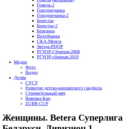
Гомель-2
Городничанка
Городничанка-2
Берестье
Берестье-2
Березина
Витебчанка
СКА-Минск
Звезда-РЦОР
РГУОР-Сборная-2008
РГУОР-сборная-2010
Медиа
Фото
Видео
Детям
СУСУ
Развитие детско-юношеского гандбола
Стремительный мяч
Ваверка Кап
ZUBR CUP
Женщины. Betera Суперлига
Беларуси. Дивизион 1.