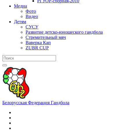
РГУОР-сборная-2010
Медиа
Фото
Видео
Детям
СУСУ
Развитие детско-юношеского гандбола
Стремительный мяч
Ваверка Кап
ZUBR CUP
Белорусская Федерация Гандбола