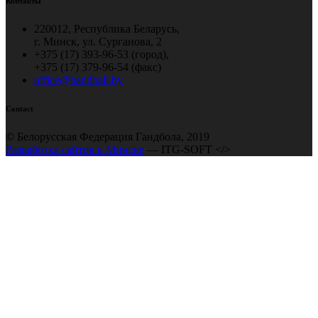
Контакты
220012, Республика Беларусь,
г. Минск, ул. Сурганова, 2
+375 (17) 393-96-53 (город),
+375 (17) 379-96-54 (факс)
office@handball.by
Contact
© Белорусская Федерация Гандбола, 2019
Разработка сайтов в Минске
— ITG-SOFT </>