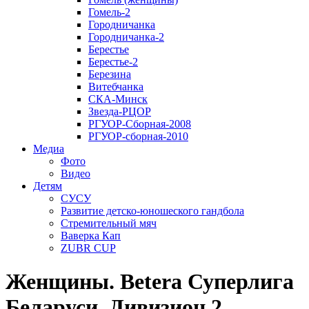
Гомель-2
Городничанка
Городничанка-2
Берестье
Берестье-2
Березина
Витебчанка
СКА-Минск
Звезда-РЦОР
РГУОР-Сборная-2008
РГУОР-сборная-2010
Медиа
Фото
Видео
Детям
СУСУ
Развитие детско-юношеского гандбола
Стремительный мяч
Ваверка Кап
ZUBR CUP
Женщины. Betera Суперлига
Беларуси. Дивизион 2.