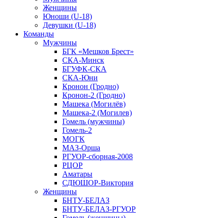
Женщины
Юноши (U-18)
Девушки (U-18)
Команды
Мужчины
БГК «Мешков Брест»
СКА-Минск
БГУФК-СКА
СКА-Юни
Кронон (Гродно)
Кронон-2 (Гродно)
Машека (Могилёв)
Машека-2 (Могилев)
Гомель (мужчины)
Гомель-2
МОГК
МАЗ-Орша
РГУОР-сборная-2008
РЦОР
Аматары
СДЮШОР-Виктория
Женщины
БНТУ-БЕЛАЗ
БНТУ-БЕЛАЗ-РГУОР
Гомель (женщины)