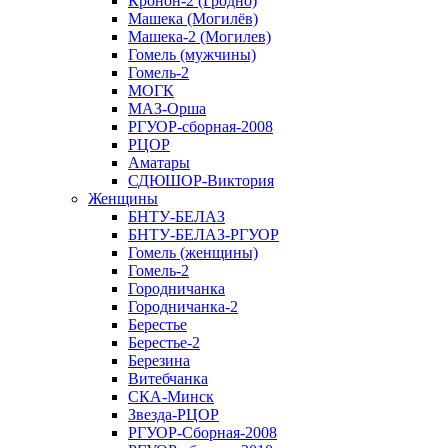
Кронон-2 (Гродно)
Машека (Могилёв)
Машека-2 (Могилев)
Гомель (мужчины)
Гомель-2
МОГК
МАЗ-Орша
РГУОР-сборная-2008
РЦОР
Аматары
СДЮШОР-Виктория
Женщины
БНТУ-БЕЛАЗ
БНТУ-БЕЛАЗ-РГУОР
Гомель (женщины)
Гомель-2
Городничанка
Городничанка-2
Берестье
Берестье-2
Березина
Витебчанка
СКА-Минск
Звезда-РЦОР
РГУОР-Сборная-2008