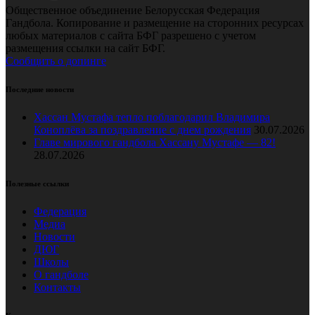
Общественное объединение Белорусская Федерация
Гандбола. Копирование и размещение на сторонних ресурсах
любых материалов с сайта БФГ разрешено с учетом
размещения ссылки на сайт БФГ.
Сообщить о допинге
Последние новости
Хассан Мустафа тепло поблагодарил Владимира
Коноплёва за поздравление с днем рождения
30.07.2026
Главе мирового гандбола Хассану Мустафе — 82!
28.07.2026
Полезные ссылки
Федерация
Медиа
Новости
ДЮГ
Школы
О гандболе
Контакты