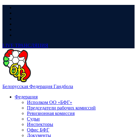
LIVE
ТРАНСЛЯЦИЯ
Белорусская Федерация Гандбола
Федерация
Исполком ОО «БФГ»
Председатели рабочих комиссий
Ревизионная комиссия
Судьи
Инспекторы
Офис БФГ
Документы