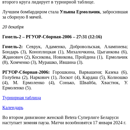
второго круга лидирует в турнирной таблице.
Лучшим бомбардиром стала
Ульяна Ермольчик
, забросившая
за сборную 8 мячей.
20 декабря
Гомель-2 – РГУОР-Сборная-2006 – 27:31 (12:16)
Гомель-2:
Севрук, Адаменко, Добровольская, Алампиева;
Бондарь (3), Коноплицкая (1), Михалочкина, Цыганкова (6),
Жданович (2), Косикова, Новикова, Пройдина (1), Ермольчик
(8), Хомченко (3), Мурашко, Ившина (3).
РГУОР-Сборная-2006:
Горошкина, Варвашеня; Казека (6),
Голубева (2), Наркович (1), Лоскот (4), Кардаш (5), Колиошко
(4), М. Ермоленко (4), Сонько, Швайба, Хвастюк, У.
Ермоленко (5).
Турнирная таблица
Календарь
Во втором дивизионе женской Betera Суперлиге Беларуси
наступает зимняя пауза. Матчи возобновятся 17 января 2024 г.