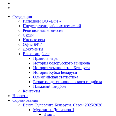
Федерация
Исполком ОО «БФГ»
Председатели рабочих комиссий
Ревизионная комиссия
Судьи
Инспекторы
Офис БФГ
Документы
Все о гандболе
Правила игры
История белорусского гандбола
История чемпионатов Беларуси
История Кубка Беларуси
Олимпийская статистика
Развитие детско-юношеского гандбола
Пляжный гандбол
Контакты
Новости
Соревнования
Betera Суперлига Беларуси. Сезон 2025/2026
Мужчины. Дивизион 1
Этап I