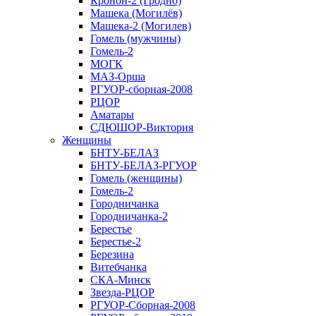
Кронон-2 (Гродно)
Машека (Могилёв)
Машека-2 (Могилев)
Гомель (мужчины)
Гомель-2
МОГК
МАЗ-Орша
РГУОР-сборная-2008
РЦОР
Аматары
СДЮШОР-Виктория
Женщины
БНТУ-БЕЛАЗ
БНТУ-БЕЛАЗ-РГУОР
Гомель (женщины)
Гомель-2
Городничанка
Городничанка-2
Берестье
Берестье-2
Березина
Витебчанка
СКА-Минск
Звезда-РЦОР
РГУОР-Сборная-2008