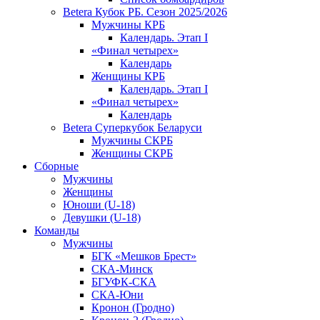
Betera Кубок РБ. Сезон 2025/2026
Мужчины КРБ
Календарь. Этап I
«Финал четырех»
Календарь
Женщины КРБ
Календарь. Этап I
«Финал четырех»
Календарь
Betera Суперкубок Беларуси
Мужчины СКРБ
Женщины СКРБ
Сборные
Мужчины
Женщины
Юноши (U-18)
Девушки (U-18)
Команды
Мужчины
БГК «Мешков Брест»
СКА-Минск
БГУФК-СКА
СКА-Юни
Кронон (Гродно)