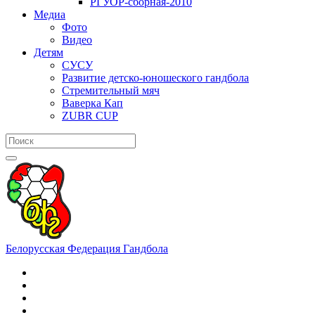
РГУОР-сборная-2010
Медиа
Фото
Видео
Детям
СУСУ
Развитие детско-юношеского гандбола
Стремительный мяч
Ваверка Кап
ZUBR CUP
Белорусская Федерация Гандбола