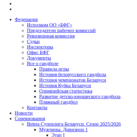
Федерация
Исполком ОО «БФГ»
Председатели рабочих комиссий
Ревизионная комиссия
Судьи
Инспекторы
Офис БФГ
Документы
Все о гандболе
Правила игры
История белорусского гандбола
История чемпионатов Беларуси
История Кубка Беларуси
Олимпийская статистика
Развитие детско-юношеского гандбола
Пляжный гандбол
Контакты
Новости
Соревнования
Betera Суперлига Беларуси. Сезон 2025/2026
Мужчины. Дивизион 1
Этап I