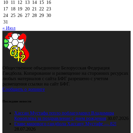
10
11
12
13
14
15
16
17
18
19
20
21
22
23
24
25
26
27
28
29
30
31
« Июл
Общественное объединение Белорусская Федерация
Гандбола. Копирование и размещение на сторонних ресурсах
любых материалов с сайта БФГ разрешено с учетом
размещения ссылки на сайт БФГ.
Сообщить о допинге
Последние новости
Хассан Мустафа тепло поблагодарил Владимира
Коноплёва за поздравление с днем рождения
30.07.2026
Главе мирового гандбола Хассану Мустафе — 82!
28.07.2026