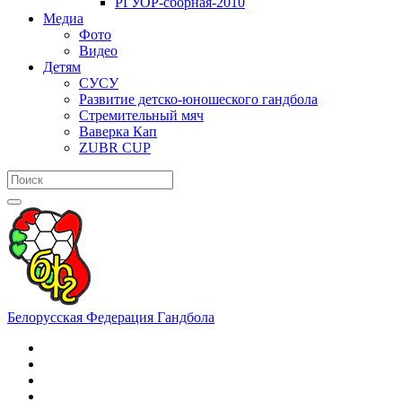
РГУОР-сборная-2010
Медиа
Фото
Видео
Детям
СУСУ
Развитие детско-юношеского гандбола
Стремительный мяч
Ваверка Кап
ZUBR CUP
Белорусская Федерация Гандбола