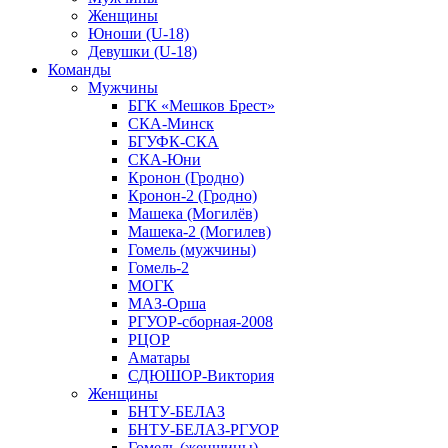
Женщины
Юноши (U-18)
Девушки (U-18)
Команды
Мужчины
БГК «Мешков Брест»
СКА-Минск
БГУФК-СКА
СКА-Юни
Кронон (Гродно)
Кронон-2 (Гродно)
Машека (Могилёв)
Машека-2 (Могилев)
Гомель (мужчины)
Гомель-2
МОГК
МАЗ-Орша
РГУОР-сборная-2008
РЦОР
Аматары
СДЮШОР-Виктория
Женщины
БНТУ-БЕЛАЗ
БНТУ-БЕЛАЗ-РГУОР
Гомель (женщины)