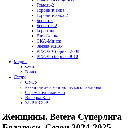
Гомель-2
Городничанка
Городничанка-2
Берестье
Берестье-2
Березина
Витебчанка
СКА-Минск
Звезда-РЦОР
РГУОР-Сборная-2008
РГУОР-сборная-2010
Медиа
Фото
Видео
Детям
СУСУ
Развитие детско-юношеского гандбола
Стремительный мяч
Ваверка Кап
ZUBR CUP
Женщины. Betera Суперлига
Беларуси. Сезон 2024-2025.