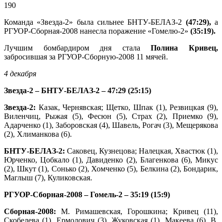
190
Команда «Звезда-2» была сильнее БНТУ-БЕЛАЗ-2
(47:29),
а
РГУОР-Сборная-2008 нанесла поражение «Гомелю-2»
(35:19).
Лучшим бомбардиром дня стала
Полина Кривец,
забросившая за РГУОР-Сборную-2008 11 мячей.
4 декабря
Звезда-2 – БНТУ-БЕЛАЗ-2 – 47:29 (25:15)
Звезда-2:
Казак, Чернявская; Щетко, Шпак (1), Резвицкая (9),
Виленчиц, Рыжая (5), Фесюн (5), Страх (2), Приемко (9),
Адарченко (1), Заборовская (4), Шавель, Рогач (3), Мещерякова
(2), Хлиманкова (6).
БНТУ-БЕЛАЗ-2:
Саковец, Кузнецова; Налецкая, Хвастюк (1),
Юрченко, Цобкало (1), Давиденко (2), Благенкова (6), Микус
(2), Шкут (1), Сонько (2), Хомченко (5), Белкина (2), Бондарик,
Маглыш (7), Куликовская.
РГУОР-Сборная-2008 – Гомель-2 – 35:19 (15:9)
Сборная-2008:
М. Римашевская, Горошкина; Кривец (11),
Скобелева (1), Ермолович (3), Жуковская (1), Макеева (6), В.