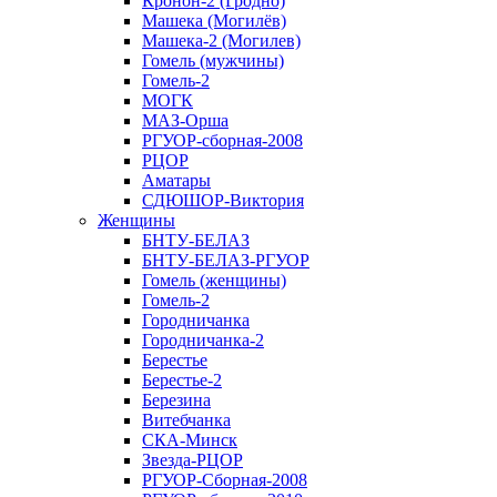
Кронон-2 (Гродно)
Машека (Могилёв)
Машека-2 (Могилев)
Гомель (мужчины)
Гомель-2
МОГК
МАЗ-Орша
РГУОР-сборная-2008
РЦОР
Аматары
СДЮШОР-Виктория
Женщины
БНТУ-БЕЛАЗ
БНТУ-БЕЛАЗ-РГУОР
Гомель (женщины)
Гомель-2
Городничанка
Городничанка-2
Берестье
Берестье-2
Березина
Витебчанка
СКА-Минск
Звезда-РЦОР
РГУОР-Сборная-2008