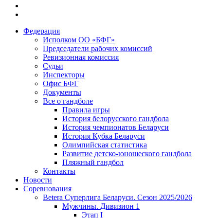
Федерация
Исполком ОО «БФГ»
Председатели рабочих комиссий
Ревизионная комиссия
Судьи
Инспекторы
Офис БФГ
Документы
Все о гандболе
Правила игры
История белорусского гандбола
История чемпионатов Беларуси
История Кубка Беларуси
Олимпийская статистика
Развитие детско-юношеского гандбола
Пляжный гандбол
Контакты
Новости
Соревнования
Betera Суперлига Беларуси. Сезон 2025/2026
Мужчины. Дивизион 1
Этап I