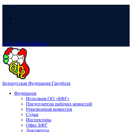
LIVE
ТРАНСЛЯЦИЯ
Белорусская Федерация Гандбола
Федерация
Исполком ОО «БФГ»
Председатели рабочих комиссий
Ревизионная комиссия
Судьи
Инспекторы
Офис БФГ
Документы