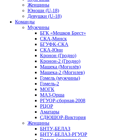
Женщины
Юноши (U-18)
Девушки (U-18)
Команды
Мужчины
БГК «Мешков Брест»
СКА-Минск
БГУФК-СКА
СКА-Юни
Кронон (Гродно)
Кронон-2 (Гродно)
Машека (Могилёв)
Машека-2 (Могилев)
Гомель (мужчины)
Гомель-2
МОГК
МАЗ-Орша
РГУОР-сборная-2008
РЦОР
Аматары
СДЮШОР-Виктория
Женщины
БНТУ-БЕЛАЗ
БНТУ-БЕЛАЗ-РГУОР
Гомель (женщины)