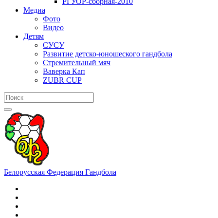
РГУОР-сборная-2010
Медиа
Фото
Видео
Детям
СУСУ
Развитие детско-юношеского гандбола
Стремительный мяч
Ваверка Кап
ZUBR CUP
Белорусская Федерация Гандбола