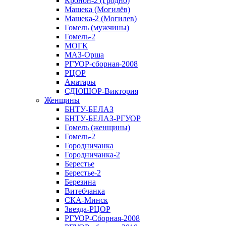
Кронон-2 (Гродно)
Машека (Могилёв)
Машека-2 (Могилев)
Гомель (мужчины)
Гомель-2
МОГК
МАЗ-Орша
РГУОР-сборная-2008
РЦОР
Аматары
СДЮШОР-Виктория
Женщины
БНТУ-БЕЛАЗ
БНТУ-БЕЛАЗ-РГУОР
Гомель (женщины)
Гомель-2
Городничанка
Городничанка-2
Берестье
Берестье-2
Березина
Витебчанка
СКА-Минск
Звезда-РЦОР
РГУОР-Сборная-2008