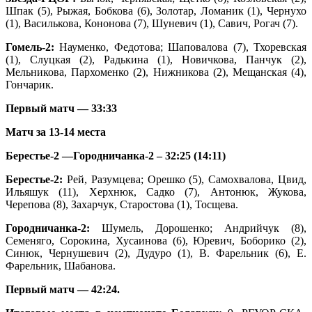
Шпак (5), Рыжая, Бобкова (6), Золотар, Ломаник (1), Чернухо
(1), Василькова, Кононова (7), Шуневич (1), Савич, Рогач (7).
Гомель-2:
Науменко, Федотова; Шаповалова (7), Тхоревская
(1), Слуцкая (2), Радькина (1), Новичкова, Панчук (2),
Мельникова, Пархоменко (2), Нижникова (2), Мещанская (4),
Гончарик.
Первый матч — 33:33
Матч за 13-14 места
Берестье-2 —
Городничанка-2
–
32:25 (14:11)
Берестье-2:
Рей, Разумцева; Орешко (5), Самохвалова, Цвид,
Ильяшук (11), Херхнюк, Садко (7), Антонюк, Жукова,
Черепова (8), Захарчук, Старостова (1), Тосщева.
Городничанка-2:
Шумель, Дорошенко; Андрийчук (8),
Семеняго, Сорокина, Хусаинова (6), Юревич, Боборико (2),
Синюк, Чернушевич (2), Дудуро (1), В. Фарельник (6), Е.
Фарельник, Шабанова.
Первый матч — 42:24.