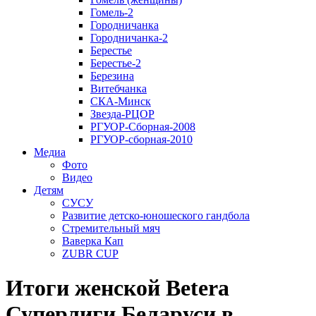
Гомель-2
Городничанка
Городничанка-2
Берестье
Берестье-2
Березина
Витебчанка
СКА-Минск
Звезда-РЦОР
РГУОР-Сборная-2008
РГУОР-сборная-2010
Медиа
Фото
Видео
Детям
СУСУ
Развитие детско-юношеского гандбола
Стремительный мяч
Ваверка Кап
ZUBR CUP
Итоги женской Betera
Суперлиги Беларуси в