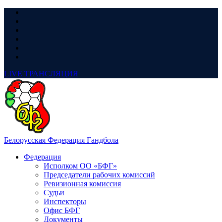
LIVE
ТРАНСЛЯЦИЯ
Белорусская Федерация Гандбола
Федерация
Исполком ОО «БФГ»
Председатели рабочих комиссий
Ревизионная комиссия
Судьи
Инспекторы
Офис БФГ
Документы