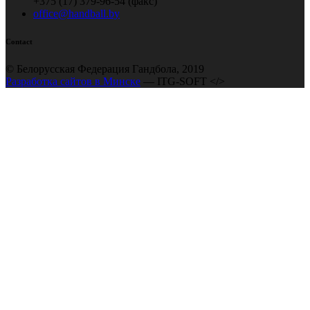
+375 (17) 379-96-54 (факс)
office@handball.by
Contact
© Белорусская Федерация Гандбола, 2019
Разработка сайтов в Минске
— ITG-SOFT </>