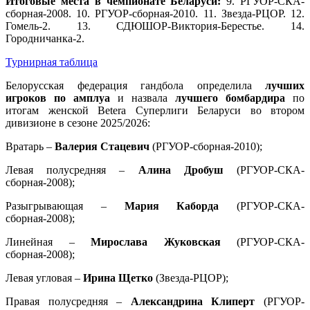
Итоговые места в чемпионате Беларуси:
9. РГУОР-СКА-
сборная-2008. 10. РГУОР-сборная-2010. 11. Звезда-РЦОР. 12.
Гомель-2. 13. СДЮШОР-Виктория-Берестье. 14.
Городничанка-2.
Турнирная таблица
Белорусская федерация гандбола определила
лучших
игроков по амплуа
и назвала
лучшего бомбардира
по
итогам женской Betera Суперлиги Беларуси во втором
дивизионе в сезоне 2025/2026:
Вратарь –
Валерия Стацевич
(РГУОР-сборная-2010);
Левая полусредняя –
Алина Дробуш
(РГУОР-СКА-
сборная-2008);
Разыгрывающая –
Мария Каборда
(РГУОР-СКА-
сборная-2008);
Линейная –
Мирослава Жуковская
(РГУОР-СКА-
сборная-2008);
Левая угловая –
Ирина Щетко
(Звезда-РЦОР);
Правая полусредняя –
Александрина Клиперт
(РГУОР-