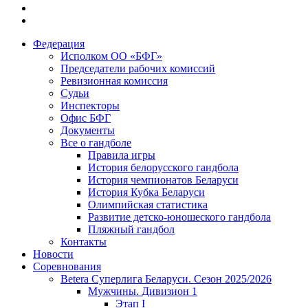
Федерация
Исполком ОО «БФГ»
Председатели рабочих комиссий
Ревизионная комиссия
Судьи
Инспекторы
Офис БФГ
Документы
Все о гандболе
Правила игры
История белорусского гандбола
История чемпионатов Беларуси
История Кубка Беларуси
Олимпийская статистика
Развитие детско-юношеского гандбола
Пляжный гандбол
Контакты
Новости
Соревнования
Betera Суперлига Беларуси. Сезон 2025/2026
Мужчины. Дивизион 1
Этап I