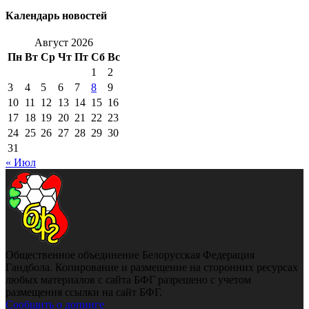
Календарь новостей
Август 2026
Пн
Вт
Ср
Чт
Пт
Сб
Вс
1
2
3
4
5
6
7
8
9
10
11
12
13
14
15
16
17
18
19
20
21
22
23
24
25
26
27
28
29
30
31
« Июл
Общественное объединение Белорусская Федерация
Гандбола. Копирование и размещение на сторонних ресурсах
любых материалов с сайта БФГ разрешено с учетом
размещения ссылки на сайт БФГ.
Сообщить о допинге