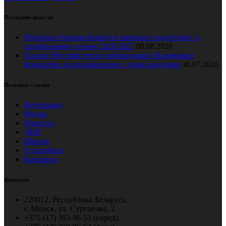
Последние новости
Мужская сборная Беларуси начинает подготовку к
гандбольному сезону 2026/2027
08.08.2026
Хассан Мустафа тепло поблагодарил Владимира
Коноплёва за поздравление с днем рождения
30.07.2026
Полезные ссылки
Федерация
Медиа
Новости
ДЮГ
Школы
О гандболе
Контакты
Контакты
220012, Республика Беларусь,
г. Минск, ул. Сурганова, 2
+375 (17) 393-96-53 (город),