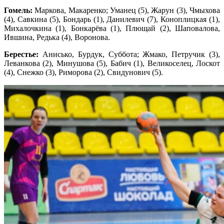
Гомель:
Маркова, Макаренко; Уманец (5), Жарун (3), Чмыхова
(4), Савкина (5), Бондарь (1), Данилевич (7), Коноплицкая (1),
Михалочкина (1), Бонкарёва (1), Плющай (2), Шаповалова,
Ившина, Редька (4), Воронова.
Берестье:
Анисько, Бурдук, Суббота; Жмако, Петручик (3),
Леванкова (2), Минушова (5), Бабич (1), Великоселец, Лоскот
(4), Снежко (3), Риморова (2), Свидунович (5).