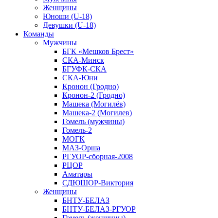
Женщины
Юноши (U-18)
Девушки (U-18)
Команды
Мужчины
БГК «Мешков Брест»
СКА-Минск
БГУФК-СКА
СКА-Юни
Кронон (Гродно)
Кронон-2 (Гродно)
Машека (Могилёв)
Машека-2 (Могилев)
Гомель (мужчины)
Гомель-2
МОГК
МАЗ-Орша
РГУОР-сборная-2008
РЦОР
Аматары
СДЮШОР-Виктория
Женщины
БНТУ-БЕЛАЗ
БНТУ-БЕЛАЗ-РГУОР
Гомель (женщины)