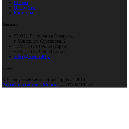
Школы
О гандболе
Контакты
Контакты
220012, Республика Беларусь,
г. Минск, ул. Сурганова, 2
+375 (17) 393-96-53 (город),
+375 (17) 379-96-54 (факс)
office@handball.by
Contact
© Белорусская Федерация Гандбола, 2019
Разработка сайтов в Минске
— ITG-SOFT </>