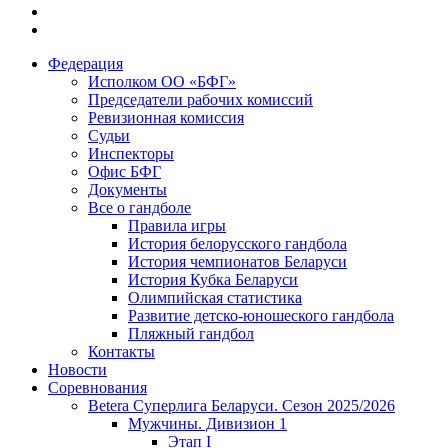
Федерация
Исполком ОО «БФГ»
Председатели рабочих комиссий
Ревизионная комиссия
Судьи
Инспекторы
Офис БФГ
Документы
Все о гандболе
Правила игры
История белорусского гандбола
История чемпионатов Беларуси
История Кубка Беларуси
Олимпийская статистика
Развитие детско-юношеского гандбола
Пляжный гандбол
Контакты
Новости
Соревнования
Betera Суперлига Беларуси. Сезон 2025/2026
Мужчины. Дивизион 1
Этап I