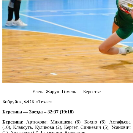
Елена Жарун. Гомель — Берестье
Бобруйск, ФОК «Техас»
Березина — Звезда – 32:37 (19:18)
Березина:
Артюхова; Микишева (6), Кохно (6), Астафьева
(10), Клавсуть, Куликова (2), Кергет, Синкевич (5), Усанович
(1), Авласенко (2), Гарагонич, Ягловская.