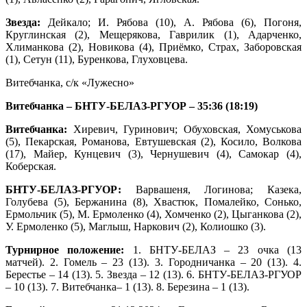
Звезда:
Дейкало; И. Рябова (10), А. Рябова (6), Погоня,
Круглинская (2), Мещерякова, Гаврилик (1), Адарченко,
Хлиманкова (2), Новикова (4), Приёмко, Страх, Заборовская
(1), Сетун (11), Буренкова, Глуховцева.
Витебчанка, с/к «Лужесно»
Витебчанка – БНТУ-БЕЛАЗ-РГУОР – 35:36 (18:19)
Витебчанка:
Хиревич, Гуринович; Обуховская, Хомуськова
(5), Пекарская, Романова, Евтушевская (2), Косило, Волкова
(17), Майер, Кунцевич (3), Чернушевич (4), Самокар (4),
Коберская.
БНТУ-БЕЛАЗ-РГУОР:
Варвашеня, Логинова; Казека,
Голубева (5), Бержанина (8), Хвастюк, Помалейко, Сонько,
Ермольчик (5), М. Ермоленко (4), Хомченко (2), Цыганкова (2),
У. Ермоленко (5), Маглыш, Наркович (2), Колиошко (3).
Турнирное положение:
1. БНТУ-БЕЛАЗ – 23 очка (13
матчей). 2. Гомель – 23 (13). 3. Городничанка – 20 (13). 4.
Берестье – 14 (13). 5. Звезда – 12 (13). 6. БНТУ-БЕЛАЗ-РГУОР
– 10 (13). 7. Витебчанка– 1 (13). 8. Березина – 1 (13).