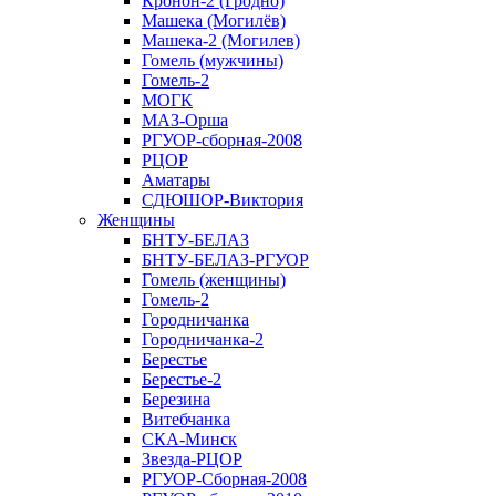
Кронон-2 (Гродно)
Машека (Могилёв)
Машека-2 (Могилев)
Гомель (мужчины)
Гомель-2
МОГК
МАЗ-Орша
РГУОР-сборная-2008
РЦОР
Аматары
СДЮШОР-Виктория
Женщины
БНТУ-БЕЛАЗ
БНТУ-БЕЛАЗ-РГУОР
Гомель (женщины)
Гомель-2
Городничанка
Городничанка-2
Берестье
Берестье-2
Березина
Витебчанка
СКА-Минск
Звезда-РЦОР
РГУОР-Сборная-2008