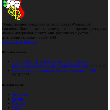
Общественное объединение Белорусская Федерация
Гандбола. Копирование и размещение на сторонних ресурсах
любых материалов с сайта БФГ разрешено с учетом
размещения ссылки на сайт БФГ.
Сообщить о допинге
Последние новости
Хассан Мустафа тепло поблагодарил Владимира
Коноплёва за поздравление с днем рождения
30.07.2026
Главе мирового гандбола Хассану Мустафе — 82!
28.07.2026
Полезные ссылки
Федерация
Медиа
Новости
ДЮГ