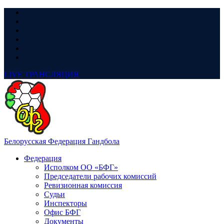
LIVE
ТРАНСЛЯЦИЯ
Белорусская Федерация Гандбола
Федерация
Исполком ОО «БФГ»
Председатели рабочих комиссий
Ревизионная комиссия
Судьи
Инспекторы
Офис БФГ
Документы