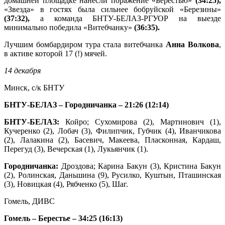
домашней площадке нанесли поражение «Берестью»
(34:25),
«Звезда» в гостях была сильнее бобруйской «Березины»
(37:32),
а команда БНТУ-БЕЛАЗ-РГУОР на выезде
минимально победила «Витебчанку»
(36:35).
Лучшим бомбардиром тура стала витебчанка
Анна Волкова
,
в активе которой 17 (!) мячей.
14 декабря
Минск, с/к БНТУ
БНТУ-БЕЛАЗ – Городничанка – 21:26 (12:14)
БНТУ-БЕЛАЗ:
Койро; Сухомирова (2), Мартинович (1),
Кучеренко (2), Лобач (3), Филипчик, Губчик (4), Иванчикова
(2), Лалакина (2), Басевич, Макеева, Пласконная, Кардаш,
Перегуд (3), Вечерская (1), Лукьянчик (1).
Городничанка:
Дроздова; Карина Бакун (3), Кристина Бакун
(2), Ролинская, Даньшина (9), Русилко, Куштын, Пташинская
(3), Новицкая (4), Рябченко (5), Шаг.
Гомель, ДИВС
Гомель – Берестье – 34:25 (16:13)