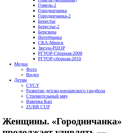
Гомель-2
Городничанка
Городничанка-2
Берестье
Берестье-2
Березина
Витебчанка
СКА-Минск
Звезда-РЦОР
РГУОР-Сборная-2008
РГУОР-сборная-2010
Медиа
Фото
Видео
Детям
СУСУ
Развитие детско-юношеского гандбола
Стремительный мяч
Ваверка Кап
ZUBR CUP
Женщины. «Городничанка»
продолжает удивлять —