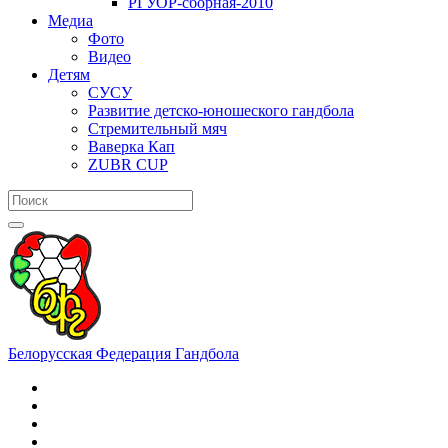
РГУОР-сборная-2010
Медиа
Фото
Видео
Детям
СУСУ
Развитие детско-юношеского гандбола
Стремительный мяч
Ваверка Кап
ZUBR CUP
Белорусская Федерация Гандбола