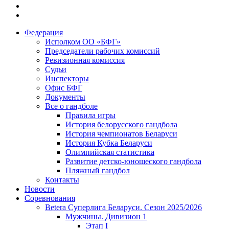
Федерация
Исполком ОО «БФГ»
Председатели рабочих комиссий
Ревизионная комиссия
Судьи
Инспекторы
Офис БФГ
Документы
Все о гандболе
Правила игры
История белорусского гандбола
История чемпионатов Беларуси
История Кубка Беларуси
Олимпийская статистика
Развитие детско-юношеского гандбола
Пляжный гандбол
Контакты
Новости
Соревнования
Betera Суперлига Беларуси. Сезон 2025/2026
Мужчины. Дивизион 1
Этап I