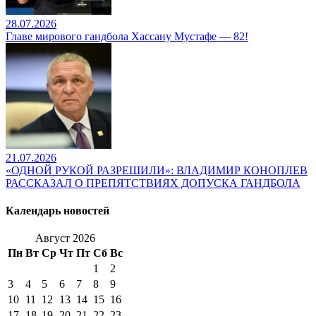
28.07.2026
Главе мирового гандбола Хассану Мустафе — 82!
21.07.2026
«ОДНОЙ РУКОЙ РАЗРЕШИЛИ»: ВЛАДИМИР КОНОПЛЕВ
РАССКАЗАЛ О ПРЕПЯТСТВИЯХ ДОПУСКА ГАНДБОЛА
Календарь новостей
Август 2026
Пн
Вт
Ср
Чт
Пт
Сб
Вс
1
2
3
4
5
6
7
8
9
10
11
12
13
14
15
16
17
18
19
20
21
22
23