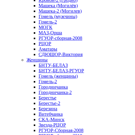
Кронон-2 (Гродно)
Машека (Могилёв)
Машека-2 (Могилев)
Гомель (мужчины)
Гомель-2
МОГК
МАЗ-Орша
РГУОР-сборная-2008
РЦОР
Аматары
СДЮШОР-Виктория
Женщины
БНТУ-БЕЛАЗ
БНТУ-БЕЛАЗ-РГУОР
Гомель (женщины)
Гомель-2
Городничанка
Городничанка-2
Берестье
Берестье-2
Березина
Витебчанка
СКА-Минск
Звезда-РЦОР
РГУОР-Сборная-2008