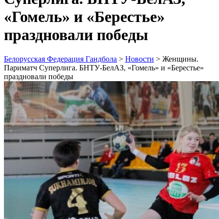
«Гомель» и «Берестье»
праздновали победы
Белорусская Федерация Гандбола
>
Новости
>
Женщины.
Париматч Суперлига. БНТУ-БелАЗ, «Гомель» и «Берестье»
праздновали победы