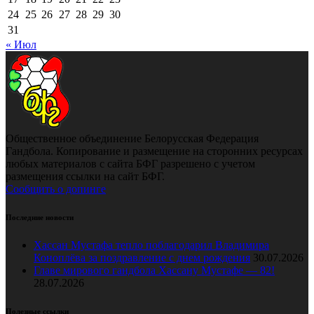
24
25
26
27
28
29
30
31
« Июл
Общественное объединение Белорусская Федерация
Гандбола. Копирование и размещение на сторонних ресурсах
любых материалов с сайта БФГ разрешено с учетом
размещения ссылки на сайт БФГ.
Сообщить о допинге
Последние новости
Хассан Мустафа тепло поблагодарил Владимира
Коноплёва за поздравление с днем рождения
30.07.2026
Главе мирового гандбола Хассану Мустафе — 82!
28.07.2026
Полезные ссылки