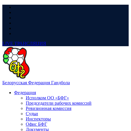
LIVE
ТРАНСЛЯЦИЯ
Белорусская Федерация Гандбола
Федерация
Исполком ОО «БФГ»
Председатели рабочих комиссий
Ревизионная комиссия
Судьи
Инспекторы
Офис БФГ
Документы