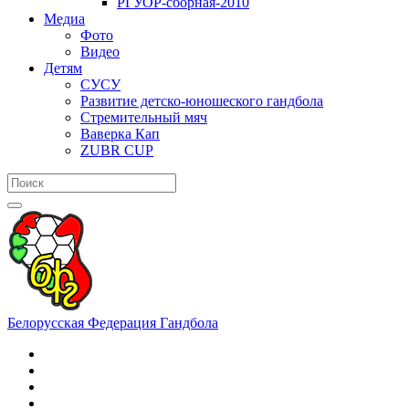
РГУОР-сборная-2010
Медиа
Фото
Видео
Детям
СУСУ
Развитие детско-юношеского гандбола
Стремительный мяч
Ваверка Кап
ZUBR CUP
Белорусская Федерация Гандбола