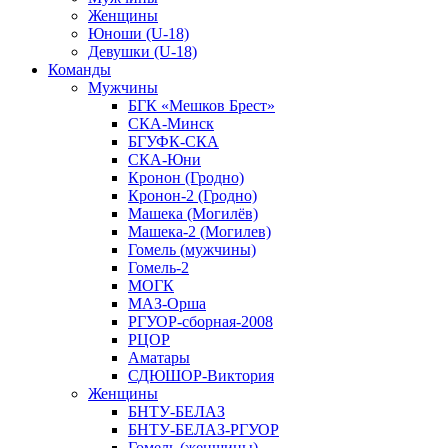
Женщины
Юноши (U-18)
Девушки (U-18)
Команды
Мужчины
БГК «Мешков Брест»
СКА-Минск
БГУФК-СКА
СКА-Юни
Кронон (Гродно)
Кронон-2 (Гродно)
Машека (Могилёв)
Машека-2 (Могилев)
Гомель (мужчины)
Гомель-2
МОГК
МАЗ-Орша
РГУОР-сборная-2008
РЦОР
Аматары
СДЮШОР-Виктория
Женщины
БНТУ-БЕЛАЗ
БНТУ-БЕЛАЗ-РГУОР
Гомель (женщины)