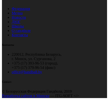
Федерация
Медиа
Новости
ДЮГ
Школы
О гандболе
Контакты
Контакты
220012, Республика Беларусь,
г. Минск, ул. Сурганова, 2
+375 (17) 393-96-53 (город),
+375 (17) 379-96-54 (факс)
office@handball.by
Contact
© Белорусская Федерация Гандбола, 2019
Разработка сайтов в Минске
— ITG-SOFT </>