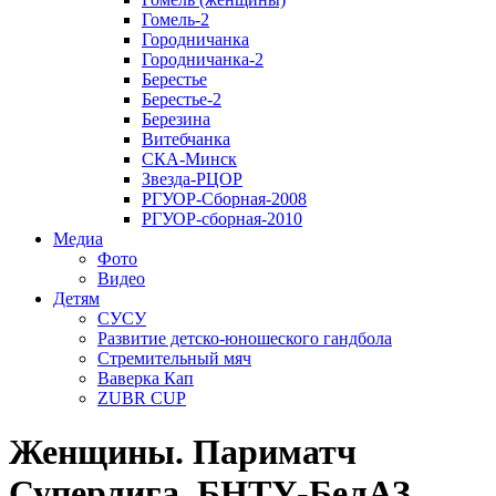
Гомель-2
Городничанка
Городничанка-2
Берестье
Берестье-2
Березина
Витебчанка
СКА-Минск
Звезда-РЦОР
РГУОР-Сборная-2008
РГУОР-сборная-2010
Медиа
Фото
Видео
Детям
СУСУ
Развитие детско-юношеского гандбола
Стремительный мяч
Ваверка Кап
ZUBR CUP
Женщины. Париматч
Суперлига. БНТУ-БелАЗ,