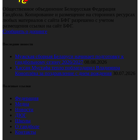
Общественное объединение Белорусская Федерация
Гандбола. Копирование и размещение на сторонних ресурсах
любых материалов с сайта БФГ разрешено с учетом
размещения ссылки на сайт БФГ.
Сообщить о допинге
Последние новости
Мужская сборная Беларуси начинает подготовку к
гандбольному сезону 2026/2027
08.08.2026
Хассан Мустафа тепло поблагодарил Владимира
Коноплёва за поздравление с днем рождения
30.07.2026
Полезные ссылки
Федерация
Медиа
Новости
ДЮГ
Школы
О гандболе
Контакты