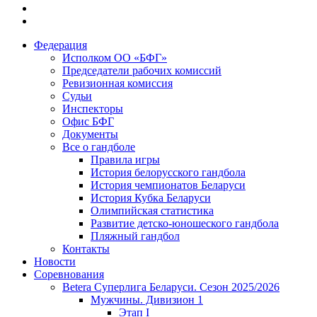
Федерация
Исполком ОО «БФГ»
Председатели рабочих комиссий
Ревизионная комиссия
Судьи
Инспекторы
Офис БФГ
Документы
Все о гандболе
Правила игры
История белорусского гандбола
История чемпионатов Беларуси
История Кубка Беларуси
Олимпийская статистика
Развитие детско-юношеского гандбола
Пляжный гандбол
Контакты
Новости
Соревнования
Betera Суперлига Беларуси. Сезон 2025/2026
Мужчины. Дивизион 1
Этап I