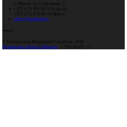
г. Минск, ул. Сурганова, 2
+375 (17) 393-96-53 (город),
+375 (17) 379-96-54 (факс)
office@handball.by
Contact
© Белорусская Федерация Гандбола, 2019
Разработка сайтов в Минске
— ITG-SOFT </>