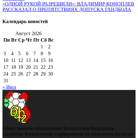
«ОДНОЙ РУКОЙ РАЗРЕШИЛИ»: ВЛАДИМИР КОНОПЛЕВ
РАССКАЗАЛ О ПРЕПЯТСТВИЯХ ДОПУСКА ГАНДБОЛА
Календарь новостей
Август 2026
Пн
Вт
Ср
Чт
Пт
Сб
Вс
1
2
3
4
5
6
7
8
9
10
11
12
13
14
15
16
17
18
19
20
21
22
23
24
25
26
27
28
29
30
31
« Июл
Общественное объединение Белорусская Федерация
Гандбола. Копирование и размещение на сторонних ресурсах