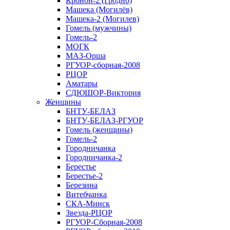
Кронон-2 (Гродно)
Машека (Могилёв)
Машека-2 (Могилев)
Гомель (мужчины)
Гомель-2
МОГК
МАЗ-Орша
РГУОР-сборная-2008
РЦОР
Аматары
СДЮШОР-Виктория
Женщины
БНТУ-БЕЛАЗ
БНТУ-БЕЛАЗ-РГУОР
Гомель (женщины)
Гомель-2
Городничанка
Городничанка-2
Берестье
Берестье-2
Березина
Витебчанка
СКА-Минск
Звезда-РЦОР
РГУОР-Сборная-2008