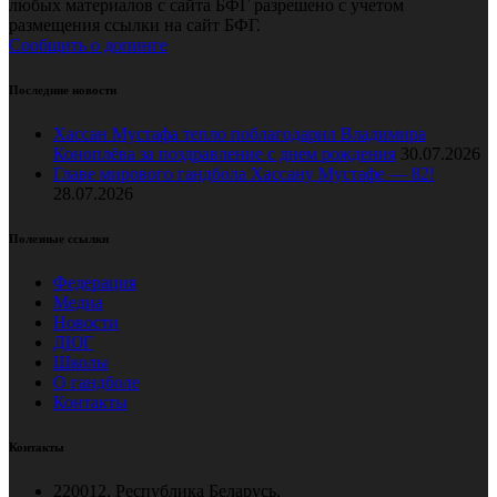
любых материалов с сайта БФГ разрешено с учетом
размещения ссылки на сайт БФГ.
Сообщить о допинге
Последние новости
Хассан Мустафа тепло поблагодарил Владимира
Коноплёва за поздравление с днем рождения
30.07.2026
Главе мирового гандбола Хассану Мустафе — 82!
28.07.2026
Полезные ссылки
Федерация
Медиа
Новости
ДЮГ
Школы
О гандболе
Контакты
Контакты
220012, Республика Беларусь,