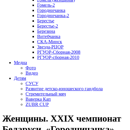
Гомель-2
Городничанка
Городничанка-2
Берестье
Берестье-2
Березина
Витебчанка
СКА-Минск
Звезда-РЦОР
РГУОР-Сборная-2008
РГУОР-сборная-2010
Медиа
Фото
Видео
Детям
СУСУ
Развитие детско-юношеского гандбола
Стремительный мяч
Ваверка Кап
ZUBR CUP
Женщины. XXIX чемпионат
Беларуси. «Городничанка»