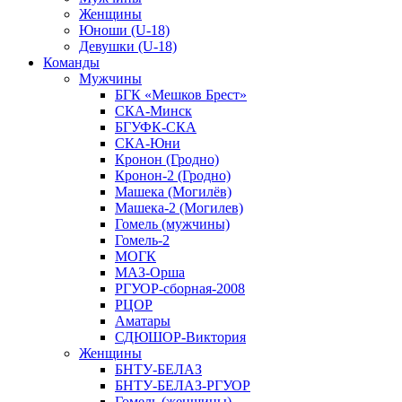
Женщины
Юноши (U-18)
Девушки (U-18)
Команды
Мужчины
БГК «Мешков Брест»
СКА-Минск
БГУФК-СКА
СКА-Юни
Кронон (Гродно)
Кронон-2 (Гродно)
Машека (Могилёв)
Машека-2 (Могилев)
Гомель (мужчины)
Гомель-2
МОГК
МАЗ-Орша
РГУОР-сборная-2008
РЦОР
Аматары
СДЮШОР-Виктория
Женщины
БНТУ-БЕЛАЗ
БНТУ-БЕЛАЗ-РГУОР
Гомель (женщины)