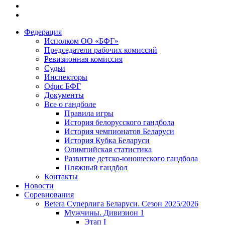
Федерация
Исполком ОО «БФГ»
Председатели рабочих комиссий
Ревизионная комиссия
Судьи
Инспекторы
Офис БФГ
Документы
Все о гандболе
Правила игры
История белорусского гандбола
История чемпионатов Беларуси
История Кубка Беларуси
Олимпийская статистика
Развитие детско-юношеского гандбола
Пляжный гандбол
Контакты
Новости
Соревнования
Betera Суперлига Беларуси. Сезон 2025/2026
Мужчины. Дивизион 1
Этап I