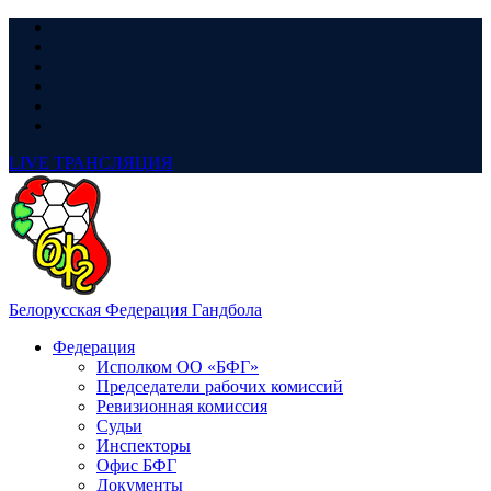
LIVE
ТРАНСЛЯЦИЯ
Белорусская Федерация Гандбола
Федерация
Исполком ОО «БФГ»
Председатели рабочих комиссий
Ревизионная комиссия
Судьи
Инспекторы
Офис БФГ
Документы