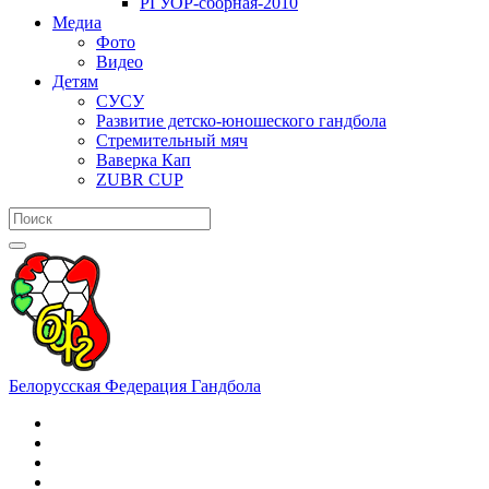
РГУОР-сборная-2010
Медиа
Фото
Видео
Детям
СУСУ
Развитие детско-юношеского гандбола
Стремительный мяч
Ваверка Кап
ZUBR CUP
Белорусская Федерация Гандбола