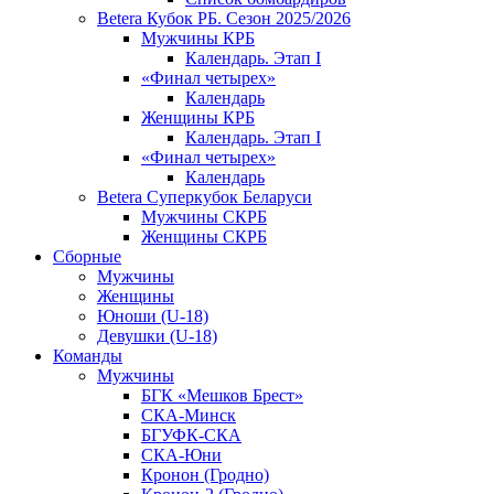
Betera Кубок РБ. Сезон 2025/2026
Мужчины КРБ
Календарь. Этап I
«Финал четырех»
Календарь
Женщины КРБ
Календарь. Этап I
«Финал четырех»
Календарь
Betera Суперкубок Беларуси
Мужчины СКРБ
Женщины СКРБ
Сборные
Мужчины
Женщины
Юноши (U-18)
Девушки (U-18)
Команды
Мужчины
БГК «Мешков Брест»
СКА-Минск
БГУФК-СКА
СКА-Юни
Кронон (Гродно)