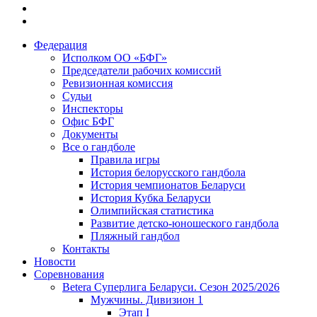
Федерация
Исполком ОО «БФГ»
Председатели рабочих комиссий
Ревизионная комиссия
Судьи
Инспекторы
Офис БФГ
Документы
Все о гандболе
Правила игры
История белорусского гандбола
История чемпионатов Беларуси
История Кубка Беларуси
Олимпийская статистика
Развитие детско-юношеского гандбола
Пляжный гандбол
Контакты
Новости
Соревнования
Betera Суперлига Беларуси. Сезон 2025/2026
Мужчины. Дивизион 1
Этап I