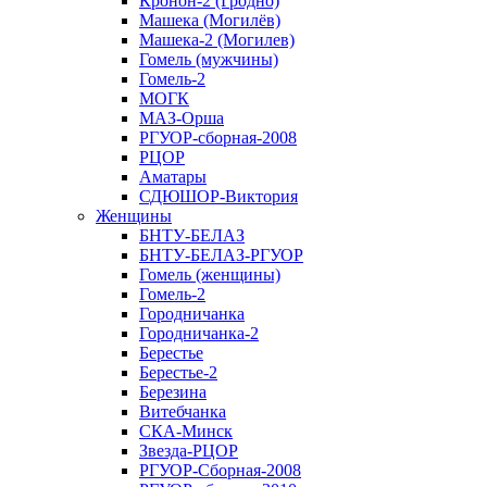
Кронон-2 (Гродно)
Машека (Могилёв)
Машека-2 (Могилев)
Гомель (мужчины)
Гомель-2
МОГК
МАЗ-Орша
РГУОР-сборная-2008
РЦОР
Аматары
СДЮШОР-Виктория
Женщины
БНТУ-БЕЛАЗ
БНТУ-БЕЛАЗ-РГУОР
Гомель (женщины)
Гомель-2
Городничанка
Городничанка-2
Берестье
Берестье-2
Березина
Витебчанка
СКА-Минск
Звезда-РЦОР
РГУОР-Сборная-2008