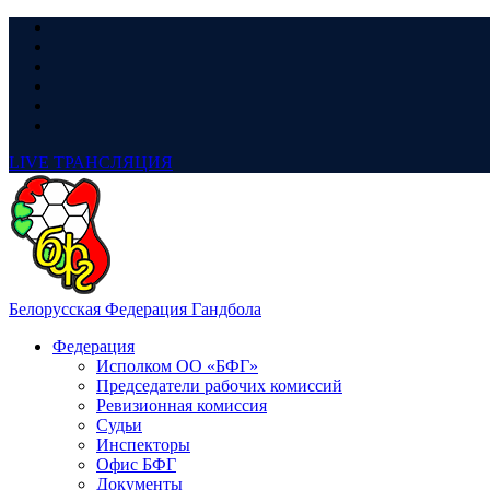
LIVE
ТРАНСЛЯЦИЯ
Белорусская Федерация Гандбола
Федерация
Исполком ОО «БФГ»
Председатели рабочих комиссий
Ревизионная комиссия
Судьи
Инспекторы
Офис БФГ
Документы