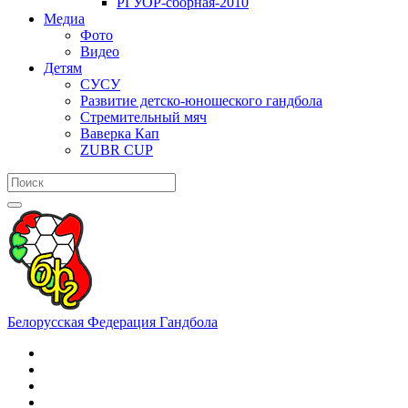
РГУОР-сборная-2010
Медиа
Фото
Видео
Детям
СУСУ
Развитие детско-юношеского гандбола
Стремительный мяч
Ваверка Кап
ZUBR CUP
Белорусская Федерация Гандбола