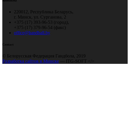
Контакты
220012, Республика Беларусь,
г. Минск, ул. Сурганова, 2
+375 (17) 393-96-53 (город),
+375 (17) 379-96-54 (факс)
office@handball.by
Contact
© Белорусская Федерация Гандбола, 2019
Разработка сайтов в Минске
— ITG-SOFT </>