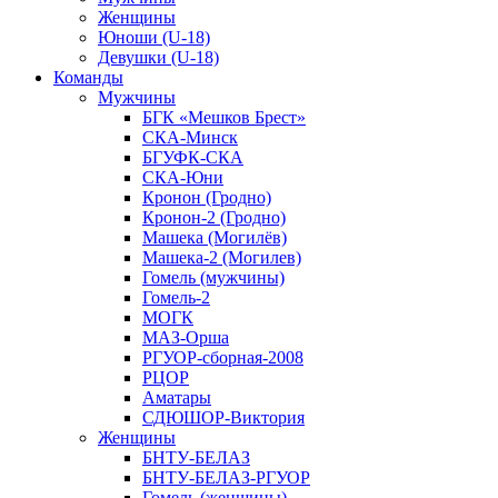
Женщины
Юноши (U-18)
Девушки (U-18)
Команды
Мужчины
БГК «Мешков Брест»
СКА-Минск
БГУФК-СКА
СКА-Юни
Кронон (Гродно)
Кронон-2 (Гродно)
Машека (Могилёв)
Машека-2 (Могилев)
Гомель (мужчины)
Гомель-2
МОГК
МАЗ-Орша
РГУОР-сборная-2008
РЦОР
Аматары
СДЮШОР-Виктория
Женщины
БНТУ-БЕЛАЗ
БНТУ-БЕЛАЗ-РГУОР
Гомель (женщины)