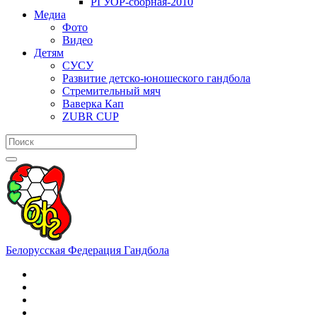
РГУОР-сборная-2010
Медиа
Фото
Видео
Детям
СУСУ
Развитие детско-юношеского гандбола
Стремительный мяч
Ваверка Кап
ZUBR CUP
Белорусская Федерация Гандбола