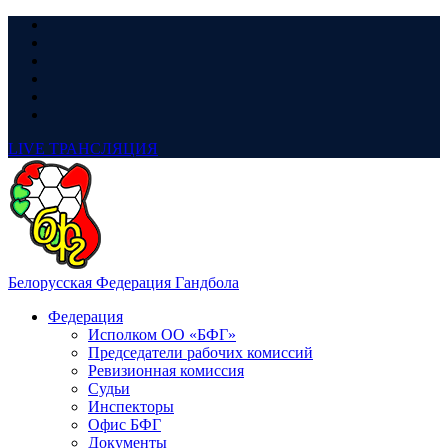
LIVE
ТРАНСЛЯЦИЯ
Белорусская Федерация Гандбола
Федерация
Исполком ОО «БФГ»
Председатели рабочих комиссий
Ревизионная комиссия
Судьи
Инспекторы
Офис БФГ
Документы