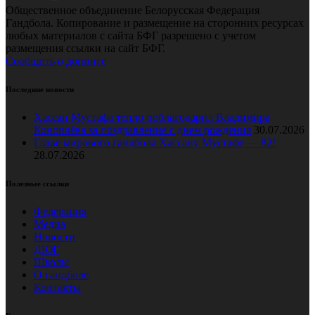
Общественное объединение Белорусская Федерация
Гандбола. Копирование и размещение на сторонних ресурсах
любых материалов с сайта БФГ разрешено с учетом
размещения ссылки на сайт БФГ.
Сообщить о допинге
Последние новости
Хассан Мустафа тепло поблагодарил Владимира
Коноплёва за поздравление с днем рождения
30.07.2026
Главе мирового гандбола Хассану Мустафе — 82!
28.07.2026
Полезные ссылки
Федерация
Медиа
Новости
ДЮГ
Школы
О гандболе
Контакты