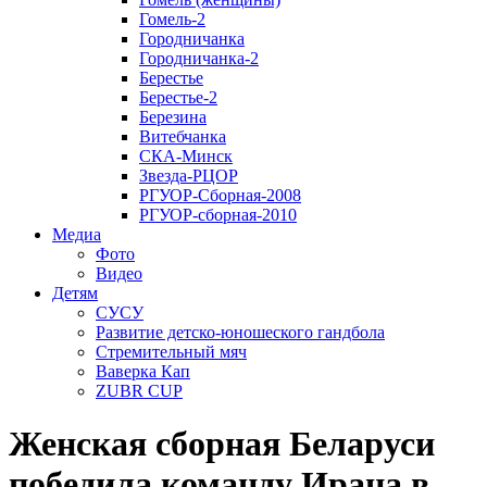
Гомель-2
Городничанка
Городничанка-2
Берестье
Берестье-2
Березина
Витебчанка
СКА-Минск
Звезда-РЦОР
РГУОР-Сборная-2008
РГУОР-сборная-2010
Медиа
Фото
Видео
Детям
СУСУ
Развитие детско-юношеского гандбола
Стремительный мяч
Ваверка Кап
ZUBR CUP
Женская сборная Беларуси
победила команду Ирана в