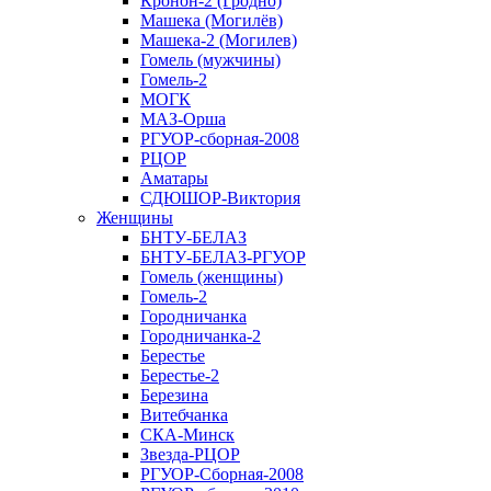
Кронон-2 (Гродно)
Машека (Могилёв)
Машека-2 (Могилев)
Гомель (мужчины)
Гомель-2
МОГК
МАЗ-Орша
РГУОР-сборная-2008
РЦОР
Аматары
СДЮШОР-Виктория
Женщины
БНТУ-БЕЛАЗ
БНТУ-БЕЛАЗ-РГУОР
Гомель (женщины)
Гомель-2
Городничанка
Городничанка-2
Берестье
Берестье-2
Березина
Витебчанка
СКА-Минск
Звезда-РЦОР
РГУОР-Сборная-2008