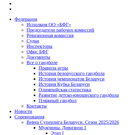
Федерация
Исполком ОО «БФГ»
Председатели рабочих комиссий
Ревизионная комиссия
Судьи
Инспекторы
Офис БФГ
Документы
Все о гандболе
Правила игры
История белорусского гандбола
История чемпионатов Беларуси
История Кубка Беларуси
Олимпийская статистика
Развитие детско-юношеского гандбола
Пляжный гандбол
Контакты
Новости
Соревнования
Betera Суперлига Беларуси. Сезон 2025/2026
Мужчины. Дивизион 1
Этап I