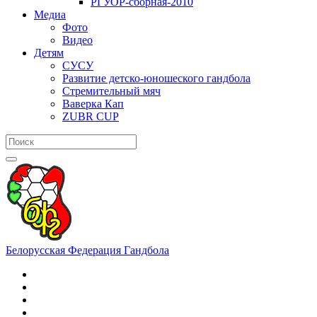
РГУОР-сборная-2010
Медиа
Фото
Видео
Детям
СУСУ
Развитие детско-юношеского гандбола
Стремительный мяч
Ваверка Кап
ZUBR CUP
Белорусская Федерация Гандбола