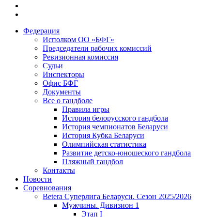
Федерация
Исполком ОО «БФГ»
Председатели рабочих комиссий
Ревизионная комиссия
Судьи
Инспекторы
Офис БФГ
Документы
Все о гандболе
Правила игры
История белорусского гандбола
История чемпионатов Беларуси
История Кубка Беларуси
Олимпийская статистика
Развитие детско-юношеского гандбола
Пляжный гандбол
Контакты
Новости
Соревнования
Betera Суперлига Беларуси. Сезон 2025/2026
Мужчины. Дивизион 1
Этап I