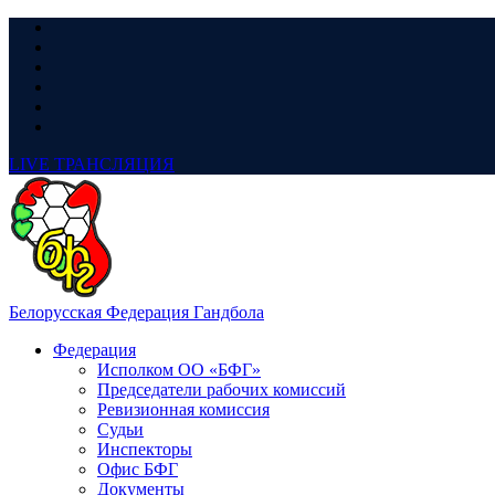
LIVE
ТРАНСЛЯЦИЯ
Белорусская Федерация Гандбола
Федерация
Исполком ОО «БФГ»
Председатели рабочих комиссий
Ревизионная комиссия
Судьи
Инспекторы
Офис БФГ
Документы