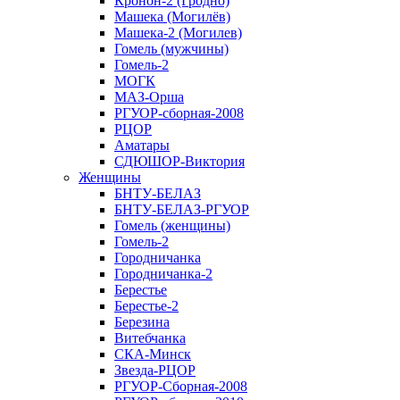
Кронон-2 (Гродно)
Машека (Могилёв)
Машека-2 (Могилев)
Гомель (мужчины)
Гомель-2
МОГК
МАЗ-Орша
РГУОР-сборная-2008
РЦОР
Аматары
СДЮШОР-Виктория
Женщины
БНТУ-БЕЛАЗ
БНТУ-БЕЛАЗ-РГУОР
Гомель (женщины)
Гомель-2
Городничанка
Городничанка-2
Берестье
Берестье-2
Березина
Витебчанка
СКА-Минск
Звезда-РЦОР
РГУОР-Сборная-2008