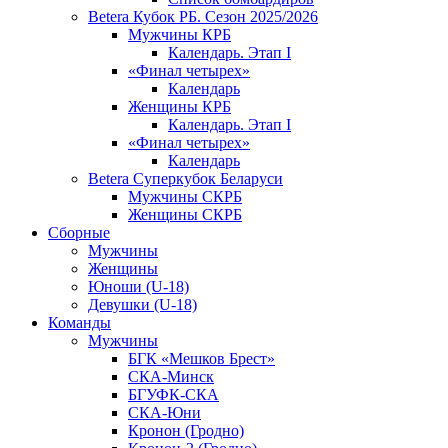
Betera Кубок РБ. Сезон 2025/2026
Мужчины КРБ
Календарь. Этап I
«Финал четырех»
Календарь
Женщины КРБ
Календарь. Этап I
«Финал четырех»
Календарь
Betera Суперкубок Беларуси
Мужчины СКРБ
Женщины СКРБ
Сборные
Мужчины
Женщины
Юноши (U-18)
Девушки (U-18)
Команды
Мужчины
БГК «Мешков Брест»
СКА-Минск
БГУФК-СКА
СКА-Юни
Кронон (Гродно)