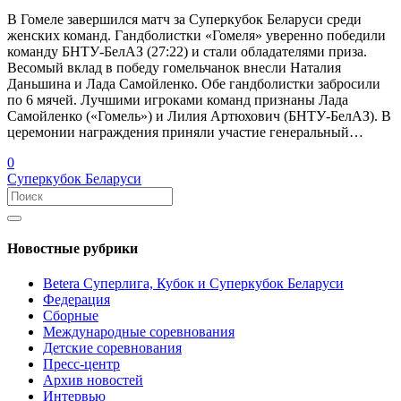
В Гомеле завершился матч за Суперкубок Беларуси среди
женских команд. Гандболистки «Гомеля» уверенно победили
команду БНТУ-БелАЗ (27:22) и стали обладателями приза.
Весомый вклад в победу гомельчанок внесли Наталия
Даньшина и Лада Самойленко. Обе гандболистки забросили
по 6 мячей. Лучшими игроками команд признаны Лада
Самойленко («Гомель») и Лилия Артюхович (БНТУ-БелАЗ). В
церемонии награждения приняли участие генеральный…
0
Суперкубок Беларуси
Новостные рубрики
Betera Суперлига, Кубок и Суперкубок Беларуси
Федерация
Сборные
Международные соревнования
Детские соревнования
Пресс-центр
Архив новостей
Интервью