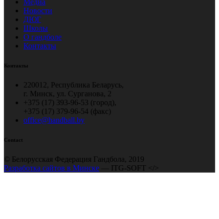
Медиа
Новости
ДЮГ
Школы
О гандболе
Контакты
Контакты
220012, Республика Беларусь,
г. Минск, ул. Сурганова, 2
+375 (17) 393-96-53 (город),
+375 (17) 379-96-54 (факс)
office@handball.by
Contact
© Белорусская Федерация Гандбола, 2019
Разработка сайтов в Минске
— ITG-SOFT </>