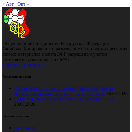
« Авг
Окт »
Общественное объединение Белорусская Федерация
Гандбола. Копирование и размещение на сторонних ресурсах
любых материалов с сайта БФГ разрешено с учетом
размещения ссылки на сайт БФГ.
Сообщить о допинге
Последние новости
Хассан Мустафа тепло поблагодарил Владимира
Коноплёва за поздравление с днем рождения
30.07.2026
Главе мирового гандбола Хассану Мустафе — 82!
28.07.2026
Полезные ссылки
Федерация