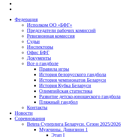
Федерация
Исполком ОО «БФГ»
Председатели рабочих комиссий
Ревизионная комиссия
Судьи
Инспекторы
Офис БФГ
Документы
Все о гандболе
Правила игры
История белорусского гандбола
История чемпионатов Беларуси
История Кубка Беларуси
Олимпийская статистика
Развитие детско-юношеского гандбола
Пляжный гандбол
Контакты
Новости
Соревнования
Betera Суперлига Беларуси. Сезон 2025/2026
Мужчины. Дивизион 1
Этап I