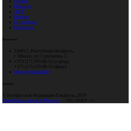
Медиа
Новости
ДЮГ
Школы
О гандболе
Контакты
Контакты
220012, Республика Беларусь,
г. Минск, ул. Сурганова, 2
+375 (17) 393-96-53 (город),
+375 (17) 379-96-54 (факс)
office@handball.by
Contact
© Белорусская Федерация Гандбола, 2019
Разработка сайтов в Минске
— ITG-SOFT </>