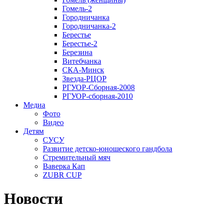
Гомель-2
Городничанка
Городничанка-2
Берестье
Берестье-2
Березина
Витебчанка
СКА-Минск
Звезда-РЦОР
РГУОР-Сборная-2008
РГУОР-сборная-2010
Медиа
Фото
Видео
Детям
СУСУ
Развитие детско-юношеского гандбола
Стремительный мяч
Ваверка Кап
ZUBR CUP
Новости