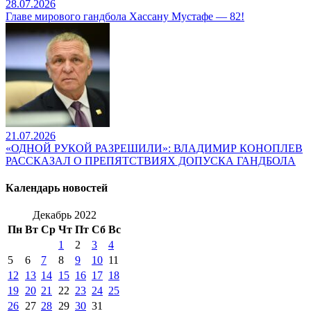
28.07.2026
Главе мирового гандбола Хассану Мустафе — 82!
21.07.2026
«ОДНОЙ РУКОЙ РАЗРЕШИЛИ»: ВЛАДИМИР КОНОПЛЕВ
РАССКАЗАЛ О ПРЕПЯТСТВИЯХ ДОПУСКА ГАНДБОЛА
Календарь новостей
Декабрь 2022
Пн
Вт
Ср
Чт
Пт
Сб
Вс
1
2
3
4
5
6
7
8
9
10
11
12
13
14
15
16
17
18
19
20
21
22
23
24
25
26
27
28
29
30
31