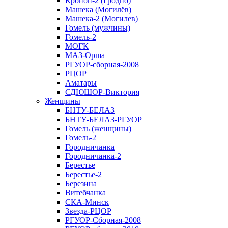
Кронон-2 (Гродно)
Машека (Могилёв)
Машека-2 (Могилев)
Гомель (мужчины)
Гомель-2
МОГК
МАЗ-Орша
РГУОР-сборная-2008
РЦОР
Аматары
СДЮШОР-Виктория
Женщины
БНТУ-БЕЛАЗ
БНТУ-БЕЛАЗ-РГУОР
Гомель (женщины)
Гомель-2
Городничанка
Городничанка-2
Берестье
Берестье-2
Березина
Витебчанка
СКА-Минск
Звезда-РЦОР
РГУОР-Сборная-2008