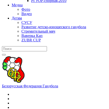
РГУОР-сборная-2010
Медиа
Фото
Видео
Детям
СУСУ
Развитие детско-юношеского гандбола
Стремительный мяч
Ваверка Кап
ZUBR CUP
Белорусская Федерация Гандбола