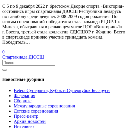
С 5 по 9 декабря 2022 г. брестском Дворце спорта «Виктория»
состоялись игры спартакиады ДЮСШ Республики Беларусь
по гандболу среди девушек 2008-2009 годов рождения. По
итогам соревнований победителем стала команда РЦОР-1 г.
Минска, обыгравшая в решающем матче ЦОР «Викторию-1»
г. Бреста, третьей стала коллектив СДЮШОР г. Жодино. Всего
в спартакиаде приняло участие тринадцать команд.
Победитель…
0
Спартакиада ДЮСШ
Новостные рубрики
Betera Суперлига, Кубок и Суперкубок Беларуси
Федерация
Сборные
Международные соревнования
Детские соревнования
Пресс-центр
Архив новостей
Интервью