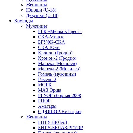
Женщины
Юноши (U-18)
Девушки (U-18)
Команды
Мужчины
БГК «Мешков Брест»
СКА-Минск
БГУФК-СКА
СКА-Юни
Кронон (Гродно)
Кронон-2 (Гродно)
Машека (Могилёв)
Машека-2 (Могилев)
Гомель (мужчины)
Гомель-2
МОГК
МАЗ-Орша
РГУОР-сборная-2008
РЦОР
Аматары
СДЮШОР-Виктория
Женщины
БНТУ-БЕЛАЗ
БНТУ-БЕЛАЗ-РГУОР
Гомель (женщины)