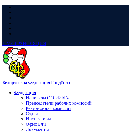
LIVE
ТРАНСЛЯЦИЯ
Белорусская Федерация Гандбола
Федерация
Исполком ОО «БФГ»
Председатели рабочих комиссий
Ревизионная комиссия
Судьи
Инспекторы
Офис БФГ
Документы