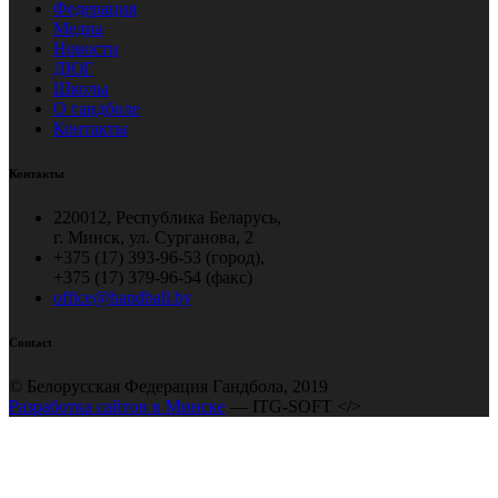
Федерация
Медиа
Новости
ДЮГ
Школы
О гандболе
Контакты
Контакты
220012, Республика Беларусь,
г. Минск, ул. Сурганова, 2
+375 (17) 393-96-53 (город),
+375 (17) 379-96-54 (факс)
office@handball.by
Contact
© Белорусская Федерация Гандбола, 2019
Разработка сайтов в Минске
— ITG-SOFT </>