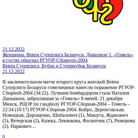
21.12.2022
Женщины. Betera Суперлига Беларуси. Дивизион 1. «Гомель»
в гостях обыграл РГУОР-Сборную-2004
Betera Суперлига, Кубок и Суперкубок Беларуси
21.12.2022
В заключительном матче второго круга женской Betera
Суперлиги Беларуси гомельчанки нанесли поражение РГУОР-
Сборной-2004 (34:22). Лучшим бомбардиром стала Наталия
Даньшина, забросившая за «Гомель» 8 мячей. 21 декабря
Минск, РЦОР по гандболу РГУОР-Сборная-2004 – Гомель –
22:34 (10:17) РГУОР-Сборная-2004: Койро, Деренговская;
Новицкая, Дорощенко, Шибалович (1), Машута, Жданович
(5), Вечерская (2), Казека, Леванкова, Филипчик (7), Риморова
(2), Наркович…
0