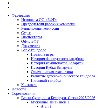
Федерация
Исполком ОО «БФГ»
Председатели рабочих комиссий
Ревизионная комиссия
Судьи
Инспекторы
Офис БФГ
Документы
Все о гандболе
Правила игры
История белорусского гандбола
История чемпионатов Беларуси
История Кубка Беларуси
Олимпийская статистика
Развитие детско-юношеского гандбола
Пляжный гандбол
Контакты
Новости
Соревнования
Betera Суперлига Беларуси. Сезон 2025/2026
Мужчины. Дивизион 1
Этап I