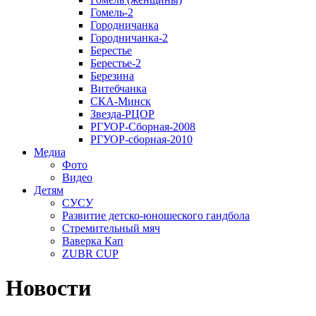
Гомель-2
Городничанка
Городничанка-2
Берестье
Берестье-2
Березина
Витебчанка
СКА-Минск
Звезда-РЦОР
РГУОР-Сборная-2008
РГУОР-сборная-2010
Медиа
Фото
Видео
Детям
СУСУ
Развитие детско-юношеского гандбола
Стремительный мяч
Ваверка Кап
ZUBR CUP
Новости