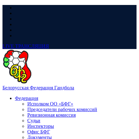
LIVE
ТРАНСЛЯЦИЯ
Белорусская Федерация Гандбола
Федерация
Исполком ОО «БФГ»
Председатели рабочих комиссий
Ревизионная комиссия
Судьи
Инспекторы
Офис БФГ
Документы