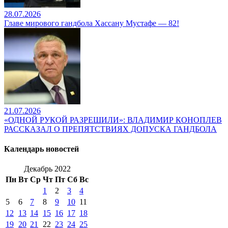
28.07.2026
Главе мирового гандбола Хассану Мустафе — 82!
21.07.2026
«ОДНОЙ РУКОЙ РАЗРЕШИЛИ»: ВЛАДИМИР КОНОПЛЕВ
РАССКАЗАЛ О ПРЕПЯТСТВИЯХ ДОПУСКА ГАНДБОЛА
Календарь новостей
Декабрь 2022
Пн
Вт
Ср
Чт
Пт
Сб
Вс
1
2
3
4
5
6
7
8
9
10
11
12
13
14
15
16
17
18
19
20
21
22
23
24
25