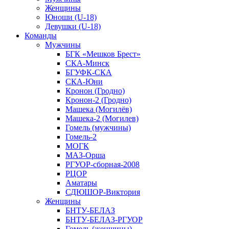
Женщины
Юноши (U-18)
Девушки (U-18)
Команды
Мужчины
БГК «Мешков Брест»
СКА-Минск
БГУФК-СКА
СКА-Юни
Кронон (Гродно)
Кронон-2 (Гродно)
Машека (Могилёв)
Машека-2 (Могилев)
Гомель (мужчины)
Гомель-2
МОГК
МАЗ-Орша
РГУОР-сборная-2008
РЦОР
Аматары
СДЮШОР-Виктория
Женщины
БНТУ-БЕЛАЗ
БНТУ-БЕЛАЗ-РГУОР
Гомель (женщины)