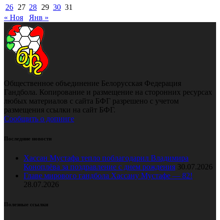
26
27
28
29
30
31
« Ноя
Янв »
Общественное объединение Белорусская Федерация
Гандбола. Копирование и размещение на сторонних ресурсах
любых материалов с сайта БФГ разрешено с учетом
размещения ссылки на сайт БФГ.
Сообщить о допинге
Последние новости
Хассан Мустафа тепло поблагодарил Владимира
Коноплёва за поздравление с днем рождения
30.07.2026
Главе мирового гандбола Хассану Мустафе — 82!
28.07.2026
Полезные ссылки