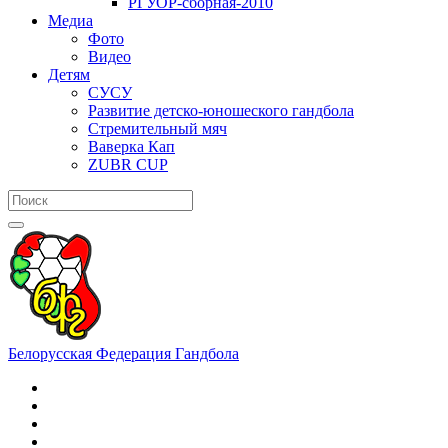
РГУОР-сборная-2010
Медиа
Фото
Видео
Детям
СУСУ
Развитие детско-юношеского гандбола
Стремительный мяч
Ваверка Кап
ZUBR CUP
Белорусская Федерация Гандбола