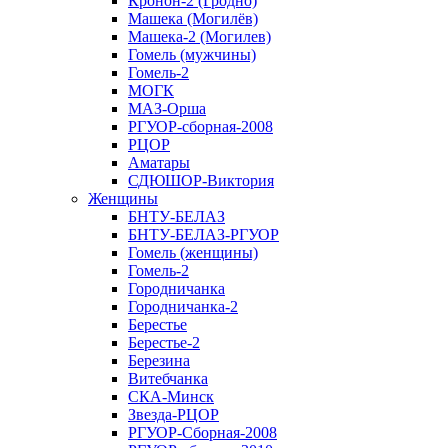
Кронон-2 (Гродно)
Машека (Могилёв)
Машека-2 (Могилев)
Гомель (мужчины)
Гомель-2
МОГК
МАЗ-Орша
РГУОР-сборная-2008
РЦОР
Аматары
СДЮШОР-Виктория
Женщины
БНТУ-БЕЛАЗ
БНТУ-БЕЛАЗ-РГУОР
Гомель (женщины)
Гомель-2
Городничанка
Городничанка-2
Берестье
Берестье-2
Березина
Витебчанка
СКА-Минск
Звезда-РЦОР
РГУОР-Сборная-2008