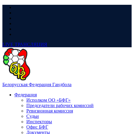
LIVE
ТРАНСЛЯЦИЯ
Белорусская Федерация Гандбола
Федерация
Исполком ОО «БФГ»
Председатели рабочих комиссий
Ревизионная комиссия
Судьи
Инспекторы
Офис БФГ
Документы