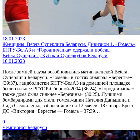
18.01.2023
Женщины. Betera Суперлига Беларуси. Дивизион 1. «Гомель»,
БНТУ-БелАЗ и «Городничанка» одержали победы
Betera Суперлига, Кубок и Суперкубок Беларуси
18.01.2023
После зимней паузы возобновились матчи женской Betera
Суперлиги Беларуси. «Гомель» в гостях обыграл «Берестье»
(39:37), гандболистки БНТУ-БелАЗ на домашней площадке
были сильнее РГУОР-Сборной-2004 (36:24), «Городничанка»
также дома была сильнее «Березины» (30:25). Лучшими
бомбардирами дня стали гомельчанки Наталия Даньшина и
Лада Самойленко, забросившие по 12 мячей. 18 января Брест,
ДС «Виктория» Берестье — Гомель – 37:39…
0
Чемпионат Беларуси