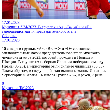
17.01.2023
Мужчины. ЧМ-2023. В группах «А», «В», «С» и «D»
завершились матчи предварительного этапа
Сборные
17.01.2023
16 января в группах «А», «В», «С» и «D» состоялись
заключительные матчи предварительного этапа мужского
чемпионата мира-2023, который проходит в Польше и
Швеции. В группе «А» сборная Испании победила команду
Ирана (35:23), а черногорцы были сильнее чилийцев (35:33).
Таким образом, в следующий этап вышли команды Испании,
Черногории и Ирана. 16 января Группа «А», Краков, Арена…
0
Мужской ЧМ-2023