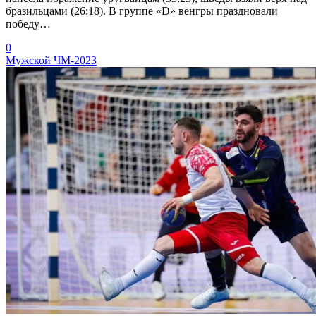
бразильцами (26:18). В группе «D» венгры праздновали
победу…
0
Мужской ЧМ-2023