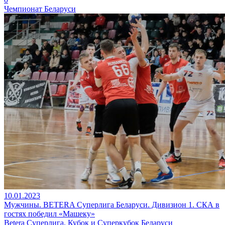
Чемпионат Беларуси
10.01.2023
Мужчины. BETERA Суперлига Беларуси. Дивизион 1. СКА в
гостях победил «Машеку»
Betera Суперлига, Кубок и Суперкубок Беларуси