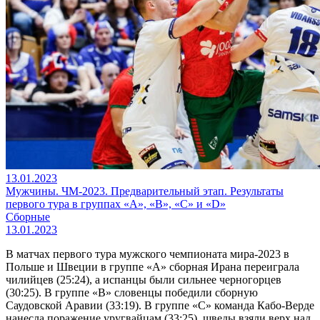
13.01.2023
Мужчины. ЧМ-2023. Предварительный этап. Результаты
первого тура в группах «А», «В», «С» и «D»
Сборные
13.01.2023
В матчах первого тура мужского чемпионата мира-2023 в
Польше и Швеции в группе «А» сборная Ирана переиграла
чилийцев (25:24), а испанцы были сильнее черногорцев
(30:25). В группе «В» словенцы победили сборную
Саудовской Аравии (33:19). В группе «С» команда Кабо-Верде
нанесла поражение уругвайцам (33:25), шведы взяли верх над