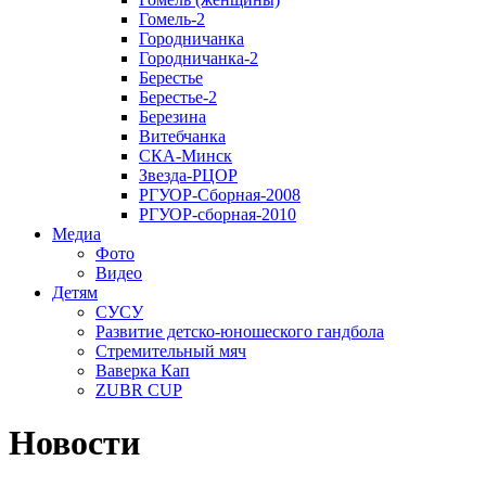
Гомель-2
Городничанка
Городничанка-2
Берестье
Берестье-2
Березина
Витебчанка
СКА-Минск
Звезда-РЦОР
РГУОР-Сборная-2008
РГУОР-сборная-2010
Медиа
Фото
Видео
Детям
СУСУ
Развитие детско-юношеского гандбола
Стремительный мяч
Ваверка Кап
ZUBR CUP
Новости