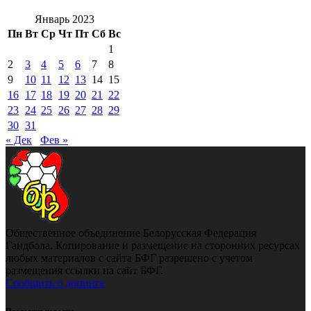
Январь 2023
Пн
Вт
Ср
Чт
Пт
Сб
Вс
1
2
3
4
5
6
7
8
9
10
11
12
13
14
15
16
17
18
19
20
21
22
23
24
25
26
27
28
29
30
31
« Дек
Фев »
Общественное объединение Белорусская Федерация
Гандбола. Копирование и размещение на сторонних ресурсах
любых материалов с сайта БФГ разрешено с учетом
размещения ссылки на сайт БФГ.
Сообщить о допинге