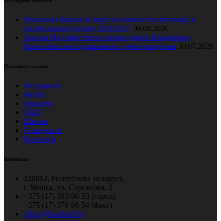
Последние новости
Мужская сборная Беларуси начинает подготовку к
гандбольному сезону 2026/2027
08.08.2026
Хассан Мустафа тепло поблагодарил Владимира
Коноплёва за поздравление с днем рождения
30.07.2026
Полезные ссылки
Федерация
Медиа
Новости
ДЮГ
Школы
О гандболе
Контакты
Контакты
220012, Республика Беларусь,
г. Минск, ул. Сурганова, 2
+375 (17) 393-96-53 (город),
+375 (17) 379-96-54 (факс)
office@handball.by