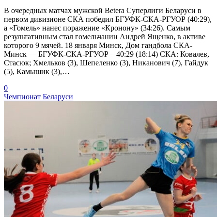
В очередных матчах мужской Betera Суперлиги Беларуси в
первом дивизионе СКА победил БГУФК-СКА-РГУОР (40:29),
а «Гомель» нанес поражение «Кронону» (34:26). Самым
результативным стал гомельчанин Андрей Ященко, в активе
которого 9 мячей. 18 января Минск, Дом гандбола СКА-
Минск — БГУФК-СКА-РГУОР – 40:29 (18:14) СКА: Ковалев,
Стасюк; Хмельков (3), Шепеленко (3), Никанович (7), Гайдук
(5), Камышик (3),…
0
Чемпионат Беларуси