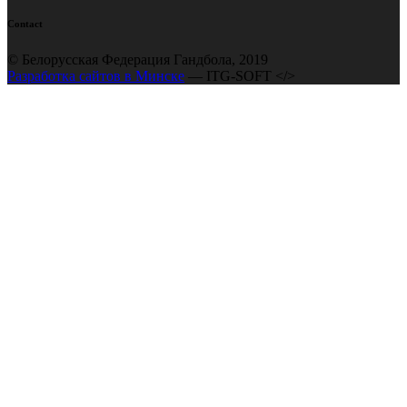
Contact
© Белорусская Федерация Гандбола, 2019
Разработка сайтов в Минске
— ITG-SOFT </>