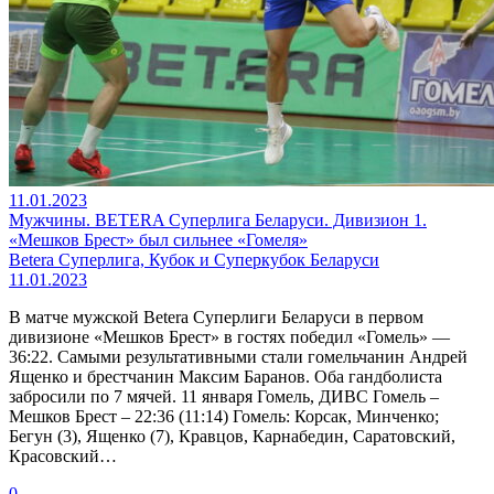
11.01.2023
Мужчины. BETERA Суперлига Беларуси. Дивизион 1.
«Мешков Брест» был сильнее «Гомеля»
Betera Суперлига, Кубок и Суперкубок Беларуси
11.01.2023
В матче мужской Betera Суперлиги Беларуси в первом
дивизионе «Мешков Брест» в гостях победил «Гомель» —
36:22. Самыми результативными стали гомельчанин Андрей
Ященко и брестчанин Максим Баранов. Оба гандболиста
забросили по 7 мячей. 11 января Гомель, ДИВС Гомель –
Мешков Брест – 22:36 (11:14) Гомель: Корсак, Минченко;
Бегун (3), Ященко (7), Кравцов, Карнабедин, Саратовский,
Красовский…
0