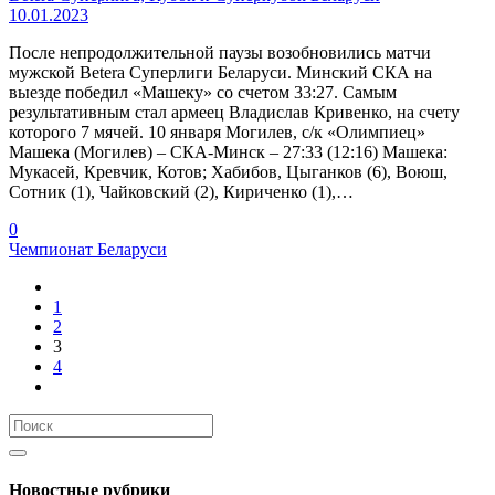
10.01.2023
После непродолжительной паузы возобновились матчи
мужской Betera Суперлиги Беларуси. Минский СКА на
выезде победил «Машеку» со счетом 33:27. Самым
результативным стал армеец Владислав Кривенко, на счету
которого 7 мячей. 10 января Могилев, с/к «Олимпиец»
Машека (Могилев) – СКА-Минск – 27:33 (12:16) Машека:
Мукасей, Кревчик, Котов; Хабибов, Цыганков (6), Воюш,
Сотник (1), Чайковский (2), Кириченко (1),…
0
Чемпионат Беларуси
1
2
3
4
Новостные рубрики