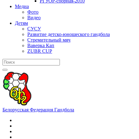
РГУОР-сборная-2010
Медиа
Фото
Видео
Детям
СУСУ
Развитие детско-юношеского гандбола
Стремительный мяч
Ваверка Кап
ZUBR CUP
Белорусская Федерация Гандбола