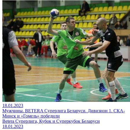
18.01.2023
Мужчины. BETERA Суперлига Беларуси. Дивизион 1. СКА-
Минск и «Гомель» победили
Betera Суперлига, Кубок и Суперкубок Беларуси
18.01.2023