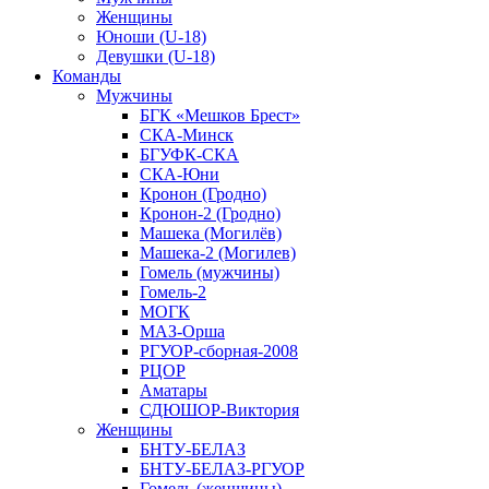
Женщины
Юноши (U-18)
Девушки (U-18)
Команды
Мужчины
БГК «Мешков Брест»
СКА-Минск
БГУФК-СКА
СКА-Юни
Кронон (Гродно)
Кронон-2 (Гродно)
Машека (Могилёв)
Машека-2 (Могилев)
Гомель (мужчины)
Гомель-2
МОГК
МАЗ-Орша
РГУОР-сборная-2008
РЦОР
Аматары
СДЮШОР-Виктория
Женщины
БНТУ-БЕЛАЗ
БНТУ-БЕЛАЗ-РГУОР
Гомель (женщины)