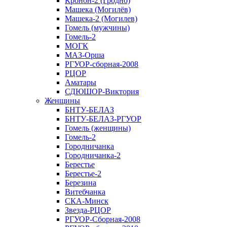
Кронон-2 (Гродно)
Машека (Могилёв)
Машека-2 (Могилев)
Гомель (мужчины)
Гомель-2
МОГК
МАЗ-Орша
РГУОР-сборная-2008
РЦОР
Аматары
СДЮШОР-Виктория
Женщины
БНТУ-БЕЛАЗ
БНТУ-БЕЛАЗ-РГУОР
Гомель (женщины)
Гомель-2
Городничанка
Городничанка-2
Берестье
Берестье-2
Березина
Витебчанка
СКА-Минск
Звезда-РЦОР
РГУОР-Сборная-2008