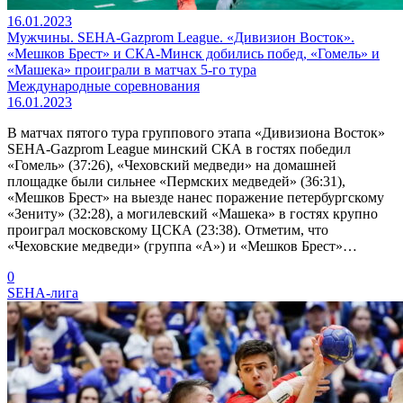
16.01.2023
Мужчины. SEHA-Gazprom League. «Дивизион Восток».
«Мешков Брест» и СКА-Минск добились побед, «Гомель» и
«Машека» проиграли в матчах 5-го тура
Международные соревнования
16.01.2023
В матчах пятого тура группового этапа «Дивизиона Восток»
SEHA-Gazprom League минский СКА в гостях победил
«Гомель» (37:26), «Чеховский медведи» на домашней
площадке были сильнее «Пермских медведей» (36:31),
«Мешков Брест» на выезде нанес поражение петербургскому
«Зениту» (32:28), а могилевский «Машека» в гостях крупно
проиграл московскому ЦСКА (23:38). Отметим, что
«Чеховские медведи» (группа «А») и «Мешков Брест»…
0
SEHA-лига