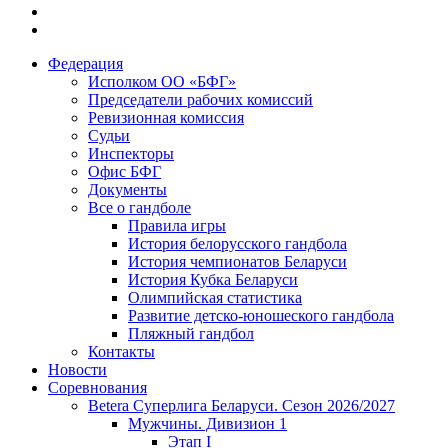
Федерация
Исполком ОО «БФГ»
Председатели рабочих комиссий
Ревизионная комиссия
Судьи
Инспекторы
Офис БФГ
Документы
Все о гандболе
Правила игры
История белорусского гандбола
История чемпионатов Беларуси
История Кубка Беларуси
Олимпийская статистика
Развитие детско-юношеского гандбола
Пляжный гандбол
Контакты
Новости
Соревнования
Betera Суперлига Беларуси. Сезон 2026/2027
Мужчины. Дивизион 1
Этап I