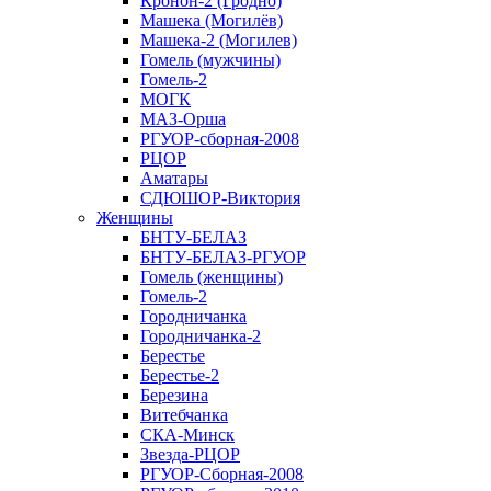
Кронон-2 (Гродно)
Машека (Могилёв)
Машека-2 (Могилев)
Гомель (мужчины)
Гомель-2
МОГК
МАЗ-Орша
РГУОР-сборная-2008
РЦОР
Аматары
СДЮШОР-Виктория
Женщины
БНТУ-БЕЛАЗ
БНТУ-БЕЛАЗ-РГУОР
Гомель (женщины)
Гомель-2
Городничанка
Городничанка-2
Берестье
Берестье-2
Березина
Витебчанка
СКА-Минск
Звезда-РЦОР
РГУОР-Сборная-2008