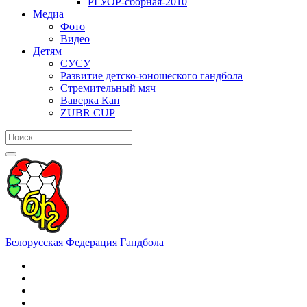
РГУОР-сборная-2010
Медиа
Фото
Видео
Детям
СУСУ
Развитие детско-юношеского гандбола
Стремительный мяч
Ваверка Кап
ZUBR CUP
Белорусская Федерация Гандбола