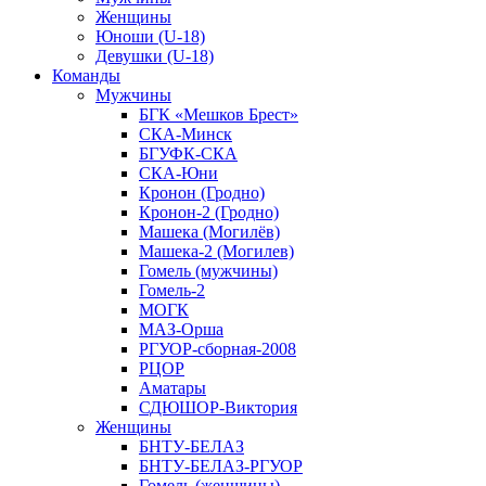
Женщины
Юноши (U-18)
Девушки (U-18)
Команды
Мужчины
БГК «Мешков Брест»
СКА-Минск
БГУФК-СКА
СКА-Юни
Кронон (Гродно)
Кронон-2 (Гродно)
Машека (Могилёв)
Машека-2 (Могилев)
Гомель (мужчины)
Гомель-2
МОГК
МАЗ-Орша
РГУОР-сборная-2008
РЦОР
Аматары
СДЮШОР-Виктория
Женщины
БНТУ-БЕЛАЗ
БНТУ-БЕЛАЗ-РГУОР
Гомель (женщины)