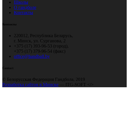
Школы
О гандболе
Контакты
Контакты
220012, Республика Беларусь,
г. Минск, ул. Сурганова, 2
+375 (17) 393-96-53 (город),
+375 (17) 379-96-54 (факс)
office@handball.by
Contact
© Белорусская Федерация Гандбола, 2019
Разработка сайтов в Минске
— ITG-SOFT </>