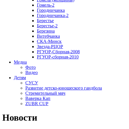
Гомель-2
Городничанка
Городничанка-2
Берестье
Берестье-2
Березина
Витебчанка
СКА-Минск
Звезда-РЦОР
РГУОР-Сборная-2008
РГУОР-сборная-2010
Медиа
Фото
Видео
Детям
СУСУ
Развитие детско-юношеского гандбола
Стремительный мяч
Ваверка Кап
ZUBR CUP
Новости