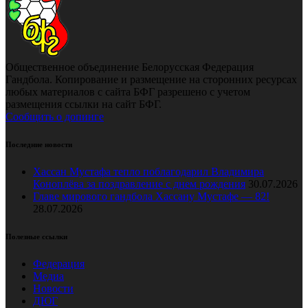
Общественное объединение Белорусская Федерация
Гандбола. Копирование и размещение на сторонних ресурсах
любых материалов с сайта БФГ разрешено с учетом
размещения ссылки на сайт БФГ.
Сообщить о допинге
Последние новости
Хассан Мустафа тепло поблагодарил Владимира
Коноплёва за поздравление с днем рождения
30.07.2026
Главе мирового гандбола Хассану Мустафе — 82!
28.07.2026
Полезные ссылки
Федерация
Медиа
Новости
ДЮГ