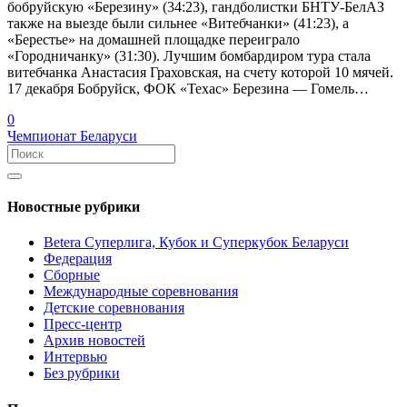
бобруйскую «Березину» (34:23), гандболистки БНТУ-БелАЗ
также на выезде были сильнее «Витебчанки» (41:23), а
«Берестье» на домашней площадке переиграло
«Городничанку» (31:30). Лучшим бомбардиром тура стала
витебчанка Анастасия Граховская, на счету которой 10 мячей.
17 декабря Бобруйск, ФОК «Техас» Березина — Гомель…
0
Чемпионат Беларуси
Новостные рубрики
Betera Суперлига, Кубок и Суперкубок Беларуси
Федерация
Сборные
Международные соревнования
Детские соревнования
Пресс-центр
Архив новостей
Интервью
Без рубрики