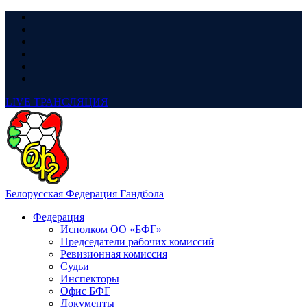
LIVE
ТРАНСЛЯЦИЯ
Белорусская Федерация Гандбола
Федерация
Исполком ОО «БФГ»
Председатели рабочих комиссий
Ревизионная комиссия
Судьи
Инспекторы
Офис БФГ
Документы