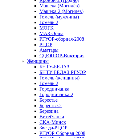
Кронон-2 (Гродно)
Машека (Могилёв)
Машека-2 (Могилев)
Гомель (мужчины)
Гомель-2
МОГК
МАЗ-Орша
РГУОР-сборная-2008
РЦОР
Аматары
СДЮШОР-Виктория
Женщины
БНТУ-БЕЛАЗ
БНТУ-БЕЛАЗ-РГУОР
Гомель (женщины)
Гомель-2
Городничанка
Городничанка-2
Берестье
Берестье-2
Березина
Витебчанка
СКА-Минск
Звезда-РЦОР
РГУОР-Сборная-2008