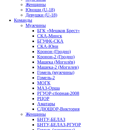
Женщины
Юноши (U-18)
Девушки (U-18)
Команды
Мужчины
БГК «Мешков Брест»
СКА-Минск
БГУФК-СКА
СКА-Юни
Кронон (Гродно)
Кронон-2 (Гродно)
Машека (Могилёв)
Машека-2 (Могилев)
Гомель (мужчины)
Гомель-2
МОГК
МАЗ-Орша
РГУОР-сборная-2008
РЦОР
Аматары
СДЮШОР-Виктория
Женщины
БНТУ-БЕЛАЗ
БНТУ-БЕЛАЗ-РГУОР
Гомель (женщины)