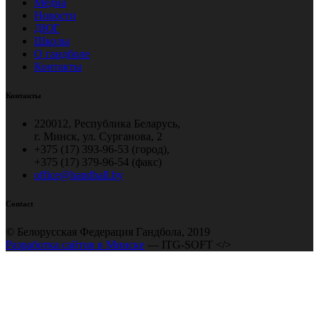
Медиа
Новости
ДЮГ
Школы
О гандболе
Контакты
Контакты
220012, Республика Беларусь,
г. Минск, ул. Сурганова, 2
+375 (17) 393-96-53 (город),
+375 (17) 379-96-54 (факс)
office@handball.by
Contact
© Белорусская Федерация Гандбола, 2019
Разработка сайтов в Минске
— ITG-SOFT </>