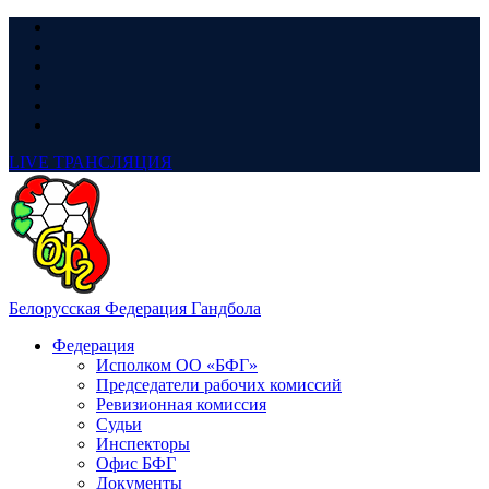
LIVE
ТРАНСЛЯЦИЯ
Белорусская Федерация Гандбола
Федерация
Исполком ОО «БФГ»
Председатели рабочих комиссий
Ревизионная комиссия
Судьи
Инспекторы
Офис БФГ
Документы