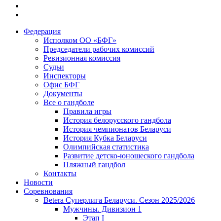
Федерация
Исполком ОО «БФГ»
Председатели рабочих комиссий
Ревизионная комиссия
Судьи
Инспекторы
Офис БФГ
Документы
Все о гандболе
Правила игры
История белорусского гандбола
История чемпионатов Беларуси
История Кубка Беларуси
Олимпийская статистика
Развитие детско-юношеского гандбола
Пляжный гандбол
Контакты
Новости
Соревнования
Betera Суперлига Беларуси. Сезон 2025/2026
Мужчины. Дивизион 1
Этап I