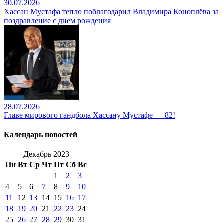
30.07.2026
Хассан Мустафа тепло поблагодарил Владимира Коноплёва за
поздравление с днем рождения
28.07.2026
Главе мирового гандбола Хассану Мустафе — 82!
Календарь новостей
Декабрь 2023
Пн
Вт
Ср
Чт
Пт
Сб
Вс
1
2
3
4
5
6
7
8
9
10
11
12
13
14
15
16
17
18
19
20
21
22
23
24
25
26
27
28
29
30
31