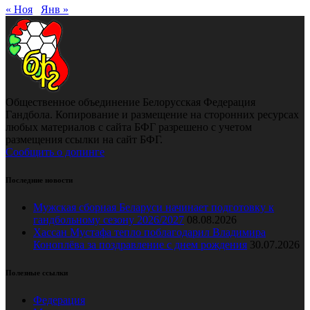
« Ноя
Янв »
Общественное объединение Белорусская Федерация
Гандбола. Копирование и размещение на сторонних ресурсах
любых материалов с сайта БФГ разрешено с учетом
размещения ссылки на сайт БФГ.
Сообщить о допинге
Последние новости
Мужская сборная Беларуси начинает подготовку к
гандбольному сезону 2026/2027
08.08.2026
Хассан Мустафа тепло поблагодарил Владимира
Коноплёва за поздравление с днем рождения
30.07.2026
Полезные ссылки
Федерация