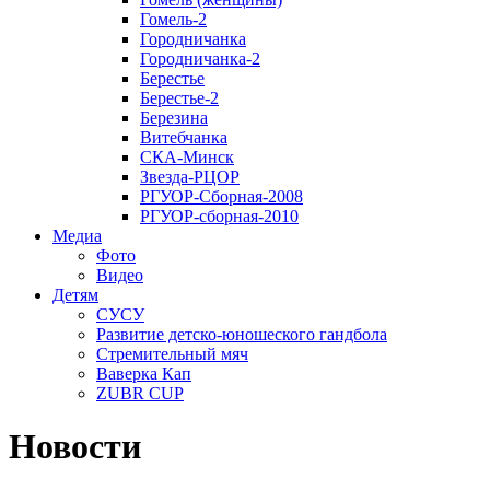
Гомель-2
Городничанка
Городничанка-2
Берестье
Берестье-2
Березина
Витебчанка
СКА-Минск
Звезда-РЦОР
РГУОР-Сборная-2008
РГУОР-сборная-2010
Медиа
Фото
Видео
Детям
СУСУ
Развитие детско-юношеского гандбола
Стремительный мяч
Ваверка Кап
ZUBR CUP
Новости