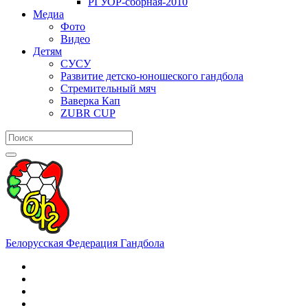
РГУОР-сборная-2010
Медиа
Фото
Видео
Детям
СУСУ
Развитие детско-юношеского гандбола
Стремительный мяч
Ваверка Кап
ZUBR CUP
Белорусская Федерация Гандбола