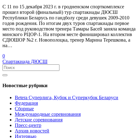
С 11 по 15 декабря 2023 г. в гродненском спорткомплексе
прошел второй (финальный) тур спартакиады ДЮСШ
Республики Беларусь по гандболу среди девушек 2009-2010
годов рождения. По итогам двух туров спартакиады первое
место под руководством тренера Тамары Басей заняла команда
минского РЦОР-1. На втором месте финишировал коллектив
СДЮШОР №2 г. Новополоцка, тренер Марина Терешкова, а
на…
0
Спартакиада ДЮСШ
Новостные рубрики
Betera Суперлига, Кубок и Суперкубок Беларуси
Федерация
Сборные
Международные соревнования
Детские соревнования
Пресс-центр
Архив новостей
Интервью