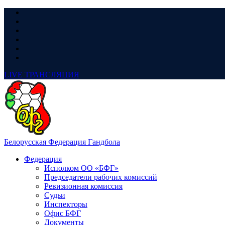
LIVE
ТРАНСЛЯЦИЯ
Белорусская Федерация Гандбола
Федерация
Исполком ОО «БФГ»
Председатели рабочих комиссий
Ревизионная комиссия
Судьи
Инспекторы
Офис БФГ
Документы