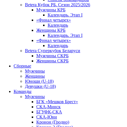
Betera Кубок РБ. Сезон 2025/2026
Мужчины КРБ
Календарь. Этап I
«Финал четырех»
Календарь
Женщины КРБ
Календарь. Этап I
«Финал четырех»
Календарь
Betera Суперкубок Беларуси
Мужчины СКРБ
Женщины СКРБ
Сборные
Мужчины
Женщины
Юноши (U-18)
Девушки (U-18)
Команды
Мужчины
БГК «Мешков Брест»
СКА-Минск
БГУФК-СКА
СКА-Юни
Кронон (Гродно)