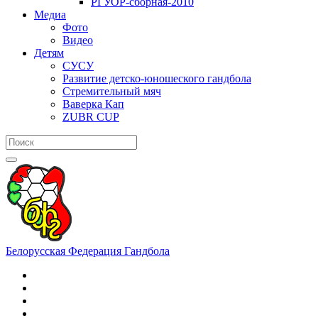
РГУОР-сборная-2010
Медиа
Фото
Видео
Детям
СУСУ
Развитие детско-юношеского гандбола
Стремительный мяч
Ваверка Кап
ZUBR CUP
Белорусская Федерация Гандбола