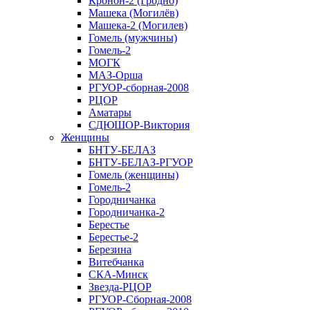
Кронон-2 (Гродно)
Машека (Могилёв)
Машека-2 (Могилев)
Гомель (мужчины)
Гомель-2
МОГК
МАЗ-Орша
РГУОР-сборная-2008
РЦОР
Аматары
СДЮШОР-Виктория
Женщины
БНТУ-БЕЛАЗ
БНТУ-БЕЛАЗ-РГУОР
Гомель (женщины)
Гомель-2
Городничанка
Городничанка-2
Берестье
Берестье-2
Березина
Витебчанка
СКА-Минск
Звезда-РЦОР
РГУОР-Сборная-2008