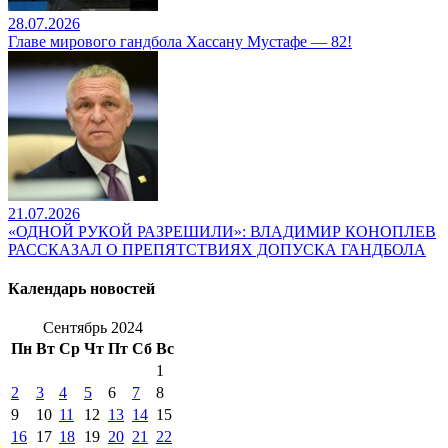
28.07.2026
Главе мирового гандбола Хассану Мустафе — 82!
21.07.2026
«ОДНОЙ РУКОЙ РАЗРЕШИЛИ»: ВЛАДИМИР КОНОПЛЕВ
РАССКАЗАЛ О ПРЕПЯТСТВИЯХ ДОПУСКА ГАНДБОЛА
Календарь новостей
Сентябрь 2024
Пн
Вт
Ср
Чт
Пт
Сб
Вс
1
2
3
4
5
6
7
8
9
10
11
12
13
14
15
16
17
18
19
20
21
22