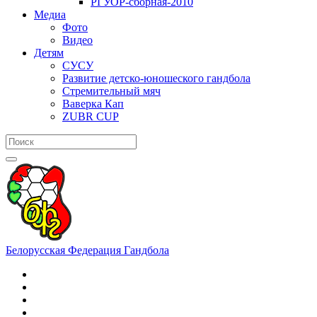
РГУОР-сборная-2010
Медиа
Фото
Видео
Детям
СУСУ
Развитие детско-юношеского гандбола
Стремительный мяч
Ваверка Кап
ZUBR CUP
Белорусская Федерация Гандбола