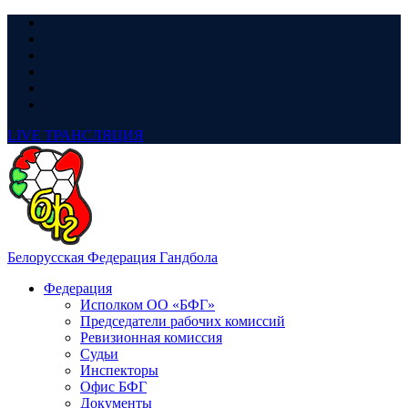
LIVE
ТРАНСЛЯЦИЯ
Белорусская Федерация Гандбола
Федерация
Исполком ОО «БФГ»
Председатели рабочих комиссий
Ревизионная комиссия
Судьи
Инспекторы
Офис БФГ
Документы