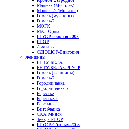
Кронон-2 (Гродно)
Машека (Могилёв)
Машека-2 (Могилев)
Гомель (мужчины)
Гомель-2
МОГК
МАЗ-Орша
РГУОР-сборная-2008
РЦОР
Аматары
СДЮШОР-Виктория
Женщины
БНТУ-БЕЛАЗ
БНТУ-БЕЛАЗ-РГУОР
Гомель (женщины)
Гомель-2
Городничанка
Городничанка-2
Берестье
Берестье-2
Березина
Витебчанка
СКА-Минск
Звезда-РЦОР
РГУОР-Сборная-2008