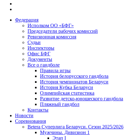
Федерация
Исполком ОО «БФГ»
Председатели рабочих комиссий
Ревизионная комиссия
Судьи
Инспекторы
Офис БФГ
Документы
Все о гандболе
Правила игры
История белорусского гандбола
История чемпионатов Беларуси
История Кубка Беларуси
Олимпийская статистика
Развитие детско-юношеского гандбола
Пляжный гандбол
Контакты
Новости
Соревнования
Betera Суперлига Беларуси. Сезон 2025/2026
Мужчины. Дивизион 1
Этап I