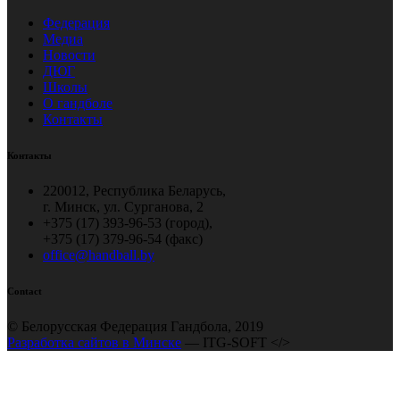
Федерация
Медиа
Новости
ДЮГ
Школы
О гандболе
Контакты
Контакты
220012, Республика Беларусь,
г. Минск, ул. Сурганова, 2
+375 (17) 393-96-53 (город),
+375 (17) 379-96-54 (факс)
office@handball.by
Contact
© Белорусская Федерация Гандбола, 2019
Разработка сайтов в Минске
— ITG-SOFT </>