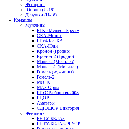
Женщины
Юноши (U-18)
Девушки (U-18)
Команды
Мужчины
БГК «Мешков Брест»
СКА-Минск
БГУФК-СКА
СКА-Юни
Кронон (Гродно)
Кронон-2 (Гродно)
Машека (Могилёв)
Машека-2 (Могилев)
Гомель (мужчины)
Гомель-2
МОГК
МАЗ-Орша
РГУОР-сборная-2008
РЦОР
Аматары
СДЮШОР-Виктория
Женщины
БНТУ-БЕЛАЗ
БНТУ-БЕЛАЗ-РГУОР
Гомель (женщины)