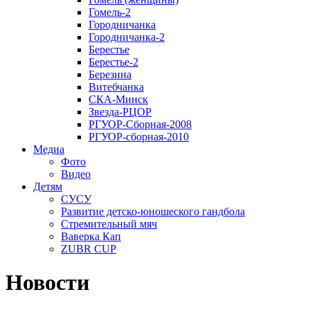
Гомель-2
Городничанка
Городничанка-2
Берестье
Берестье-2
Березина
Витебчанка
СКА-Минск
Звезда-РЦОР
РГУОР-Сборная-2008
РГУОР-сборная-2010
Медиа
Фото
Видео
Детям
СУСУ
Развитие детско-юношеского гандбола
Стремительный мяч
Ваверка Кап
ZUBR CUP
Новости