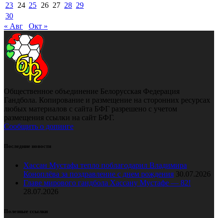
23
24
25
26
27
28
29
30
« Авг
Окт »
Общественное объединение Белорусская Федерация
Гандбола. Копирование и размещение на сторонних ресурсах
любых материалов с сайта БФГ разрешено с учетом
размещения ссылки на сайт БФГ.
Сообщить о допинге
Последние новости
Хассан Мустафа тепло поблагодарил Владимира
Коноплёва за поздравление с днем рождения
30.07.2026
Главе мирового гандбола Хассану Мустафе — 82!
28.07.2026
Полезные ссылки