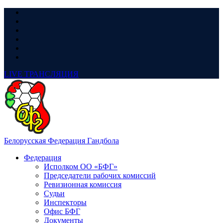
LIVE
ТРАНСЛЯЦИЯ
Белорусская Федерация Гандбола
Федерация
Исполком ОО «БФГ»
Председатели рабочих комиссий
Ревизионная комиссия
Судьи
Инспекторы
Офис БФГ
Документы