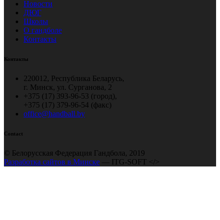
Новости
ДЮГ
Школы
О гандболе
Контакты
Контакты
220012, Республика Беларусь,
г. Минск, ул. Сурганова, 2
+375 (17) 393-96-53 (город),
+375 (17) 379-96-54 (факс)
office@handball.by
Contact
© Белорусская Федерация Гандбола, 2019
Разработка сайтов в Минске
— ITG-SOFT </>