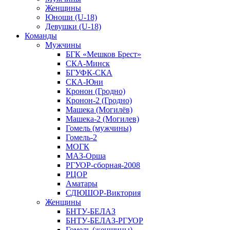
Женщины
Юноши (U-18)
Девушки (U-18)
Команды
Мужчины
БГК «Мешков Брест»
СКА-Минск
БГУФК-СКА
СКА-Юни
Кронон (Гродно)
Кронон-2 (Гродно)
Машека (Могилёв)
Машека-2 (Могилев)
Гомель (мужчины)
Гомель-2
МОГК
МАЗ-Орша
РГУОР-сборная-2008
РЦОР
Аматары
СДЮШОР-Виктория
Женщины
БНТУ-БЕЛАЗ
БНТУ-БЕЛАЗ-РГУОР
Гомель (женщины)