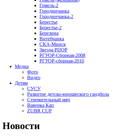
Гомель-2
Городничанка
Городничанка-2
Берестье
Берестье-2
Березина
Витебчанка
СКА-Минск
Звезда-РЦОР
РГУОР-Сборная-2008
РГУОР-сборная-2010
Медиа
Фото
Видео
Детям
СУСУ
Развитие детско-юношеского гандбола
Стремительный мяч
Ваверка Кап
ZUBR CUP
Новости