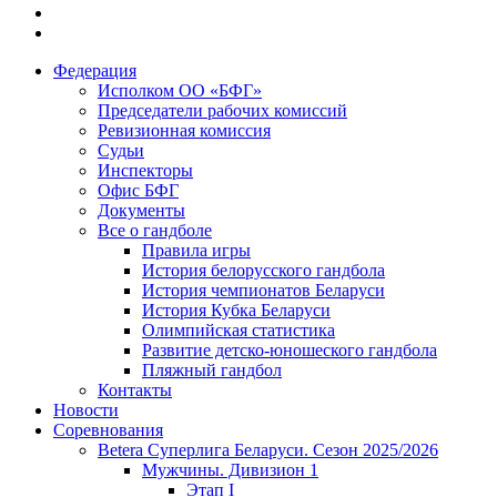
Федерация
Исполком ОО «БФГ»
Председатели рабочих комиссий
Ревизионная комиссия
Судьи
Инспекторы
Офис БФГ
Документы
Все о гандболе
Правила игры
История белорусского гандбола
История чемпионатов Беларуси
История Кубка Беларуси
Олимпийская статистика
Развитие детско-юношеского гандбола
Пляжный гандбол
Контакты
Новости
Соревнования
Betera Суперлига Беларуси. Сезон 2025/2026
Мужчины. Дивизион 1
Этап I