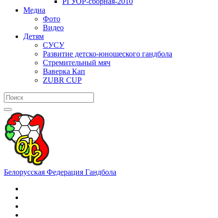
РГУОР-сборная-2010
Медиа
Фото
Видео
Детям
СУСУ
Развитие детско-юношеского гандбола
Стремительный мяч
Ваверка Кап
ZUBR CUP
Белорусская Федерация Гандбола