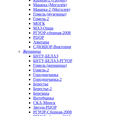
Кронон-2 (Гродно)
Машека (Могилёв)
Машека-2 (Могилев)
Гомель (мужчины)
Гомель-2
МОГК
МАЗ-Орша
РГУОР-сборная-2008
РЦОР
Аматары
СДЮШОР-Виктория
Женщины
БНТУ-БЕЛАЗ
БНТУ-БЕЛАЗ-РГУОР
Гомель (женщины)
Гомель-2
Городничанка
Городничанка-2
Берестье
Берестье-2
Березина
Витебчанка
СКА-Минск
Звезда-РЦОР
РГУОР-Сборная-2008