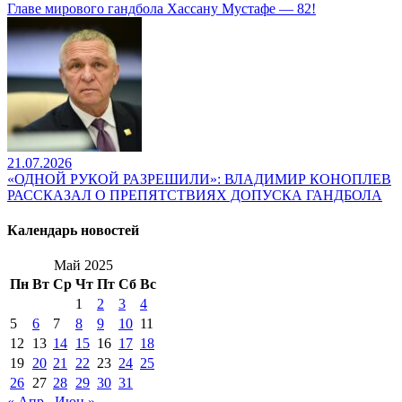
Главе мирового гандбола Хассану Мустафе — 82!
21.07.2026
«ОДНОЙ РУКОЙ РАЗРЕШИЛИ»: ВЛАДИМИР КОНОПЛЕВ
РАССКАЗАЛ О ПРЕПЯТСТВИЯХ ДОПУСКА ГАНДБОЛА
Календарь новостей
Май 2025
Пн
Вт
Ср
Чт
Пт
Сб
Вс
1
2
3
4
5
6
7
8
9
10
11
12
13
14
15
16
17
18
19
20
21
22
23
24
25
26
27
28
29
30
31
« Апр
Июн »