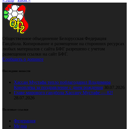
Общественное объединение Белорусская Федерация
Гандбола. Копирование и размещение на сторонних ресурсах
любых материалов с сайта БФГ разрешено с учетом
размещения ссылки на сайт БФГ.
Сообщить о допинге
Последние новости
Хассан Мустафа тепло поблагодарил Владимира
Коноплёва за поздравление с днем рождения
30.07.2026
Главе мирового гандбола Хассану Мустафе — 82!
28.07.2026
Полезные ссылки
Федерация
Медиа