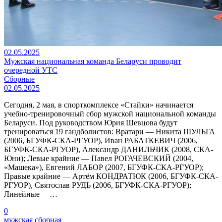
02.05.2025
Мужская национальная команда Беларуси проводит
очередной УТС
Сборные
02.05.2025
Сегодня, 2 мая, в спорткомплексе «Стайки» начинается
учебно-тренировочный сбор мужской национальной команды
Беларуси. Под руководством Юрия Шевцова будут
тренироваться 19 гандболистов: Вратари — Никита ШУЛЬГА
(2006, БГУФК-СКА-РГУОР), Иван РАБАТКЕВИЧ (2006,
БГУФК-СКА-РГУОР), Александр ДАНИЛЬЧИК (2008, СКА-
Юни); Левые крайние — Павел РОГАЧЕВСКИЙ (2004,
«Машека»), Евгений ЛАБОР (2007, БГУФК-СКА-РГУОР);
Правые крайние — Артём КОНДРАТЮК (2006, БГУФК-СКА-
РГУОР), Святослав РУДЬ (2006, БГУФК-СКА-РГУОР);
Линейные —…
0
мужская сборная