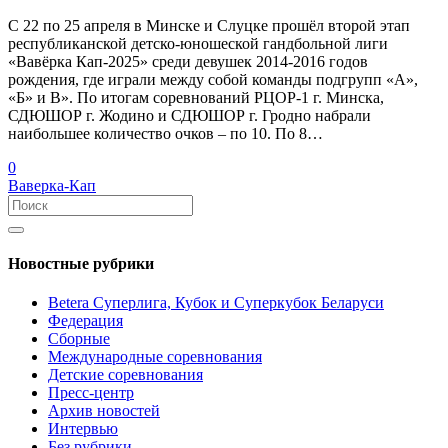
С 22 по 25 апреля в Минске и Слуцке прошёл второй этап
республиканской детско-юношеской гандбольной лиги
«Вавёрка Кап-2025» среди девушек 2014-2016 годов
рождения, где играли между собой команды подгрупп «А»,
«Б» и В». По итогам соревнований РЦОР-1 г. Минска,
СДЮШОР г. Жодино и СДЮШОР г. Гродно набрали
наибольшее количество очков – по 10. По 8…
0
Ваверка-Кап
Новостные рубрики
Betera Суперлига, Кубок и Суперкубок Беларуси
Федерация
Сборные
Международные соревнования
Детские соревнования
Пресс-центр
Архив новостей
Интервью
Без рубрики