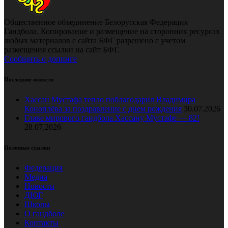
Общественное объединение Белорусская Федерация
Гандбола. Копирование и размещение на сторонних ресурсах
любых материалов с сайта БФГ разрешено с учетом
размещения ссылки на сайт БФГ.
Сообщить о допинге
Последние новости
Хассан Мустафа тепло поблагодарил Владимира
Коноплёва за поздравление с днем рождения
30.07.2026
Главе мирового гандбола Хассану Мустафе — 82!
28.07.2026
Полезные ссылки
Федерация
Медиа
Новости
ДЮГ
Школы
О гандболе
Контакты