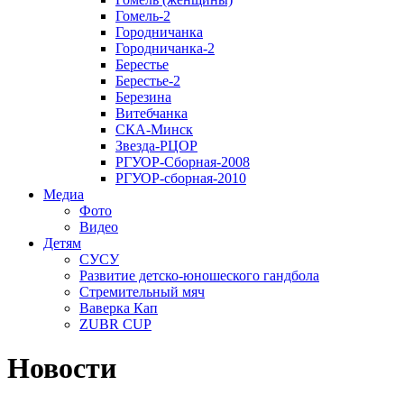
Гомель-2
Городничанка
Городничанка-2
Берестье
Берестье-2
Березина
Витебчанка
СКА-Минск
Звезда-РЦОР
РГУОР-Сборная-2008
РГУОР-сборная-2010
Медиа
Фото
Видео
Детям
СУСУ
Развитие детско-юношеского гандбола
Стремительный мяч
Ваверка Кап
ZUBR CUP
Новости