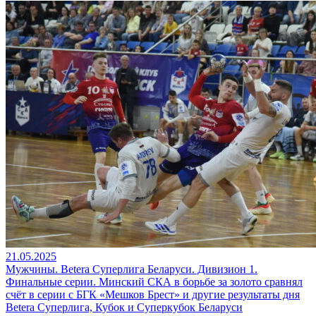
21.05.2025
Мужчины. Betera Суперлига Беларуси. Дивизион 1.
Финальные серии. Минский СКА в борьбе за золото сравнял
счёт в серии с БГК «Мешков Брест» и другие результаты дня
Betera Суперлига, Кубок и Суперкубок Беларуси