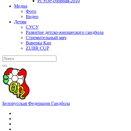
РГУОР-сборная-2010
Медиа
Фото
Видео
Детям
СУСУ
Развитие детско-юношеского гандбола
Стремительный мяч
Ваверка Кап
ZUBR CUP
Белорусская Федерация Гандбола