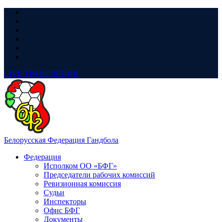
LIVE
ТРАНСЛЯЦИЯ
Белорусская Федерация Гандбола
Федерация
Исполком ОО «БФГ»
Председатели рабочих комиссий
Ревизионная комиссия
Судьи
Инспекторы
Офис БФГ
Документы