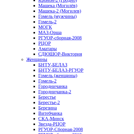
Кронон-2 (Гродно)
Машека (Могилёв)
Машека-2 (Могилев)
Гомель (мужчины)
Гомель-2
МОГК
МАЗ-Орша
РГУОР-сборная-2008
РЦОР
Аматары
СДЮШОР-Виктория
Женщины
БНТУ-БЕЛАЗ
БНТУ-БЕЛАЗ-РГУОР
Гомель (женщины)
Гомель-2
Городничанка
Городничанка-2
Берестье
Берестье-2
Березина
Витебчанка
СКА-Минск
Звезда-РЦОР
РГУОР-Сборная-2008