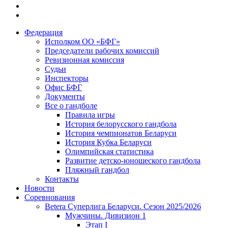
Федерация
Исполком ОО «БФГ»
Председатели рабочих комиссий
Ревизионная комиссия
Судьи
Инспекторы
Офис БФГ
Документы
Все о гандболе
Правила игры
История белорусского гандбола
История чемпионатов Беларуси
История Кубка Беларуси
Олимпийская статистика
Развитие детско-юношеского гандбола
Пляжный гандбол
Контакты
Новости
Соревнования
Betera Суперлига Беларуси. Сезон 2025/2026
Мужчины. Дивизион 1
Этап I