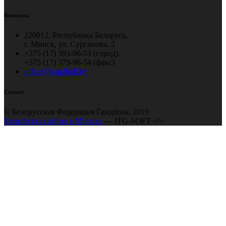
Контакты
220012, Республика Беларусь,
г. Минск, ул. Сурганова, 2
+375 (17) 393-96-53 (город),
+375 (17) 379-96-54 (факс)
office@handball.by
Contact
© Белорусская Федерация Гандбола, 2019
Разработка сайтов в Минске
— ITG-SOFT </>