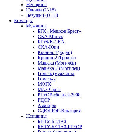
Женщины
Юноши (U-18)
Девушки (U-18)
Команды
Мужчины
БГК «Мешков Брест»
СКА-Минск
БГУФК-СКА
СКА-Юни
Кронон (Гродно)
Кронон-2 (Гродно)
Машека (Могилёв)
Машека-2 (Могилев)
Гомель (мужчины)
Гомель-2
МОГК
МАЗ-Орша
РГУОР-сборная-2008
РЦОР
Аматары
СДЮШОР-Виктория
Женщины
БНТУ-БЕЛАЗ
БНТУ-БЕЛАЗ-РГУОР
Гомель (женщины)