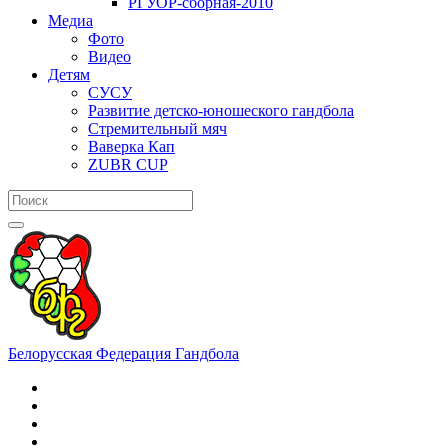
РГУОР-сборная-2010
Медиа
Фото
Видео
Детям
СУСУ
Развитие детско-юношеского гандбола
Стремительный мяч
Ваверка Кап
ZUBR CUP
Белорусская Федерация Гандбола