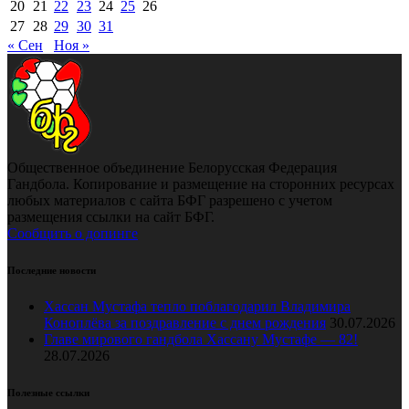
20
21
22
23
24
25
26
27
28
29
30
31
« Сен
Ноя »
Общественное объединение Белорусская Федерация
Гандбола. Копирование и размещение на сторонних ресурсах
любых материалов с сайта БФГ разрешено с учетом
размещения ссылки на сайт БФГ.
Сообщить о допинге
Последние новости
Хассан Мустафа тепло поблагодарил Владимира
Коноплёва за поздравление с днем рождения
30.07.2026
Главе мирового гандбола Хассану Мустафе — 82!
28.07.2026
Полезные ссылки