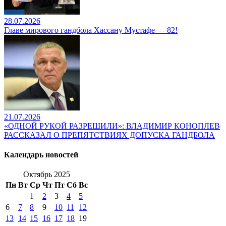
28.07.2026
Главе мирового гандбола Хассану Мустафе — 82!
21.07.2026
«ОДНОЙ РУКОЙ РАЗРЕШИЛИ»: ВЛАДИМИР КОНОПЛЕВ
РАССКАЗАЛ О ПРЕПЯТСТВИЯХ ДОПУСКА ГАНДБОЛА
Календарь новостей
Октябрь 2025
Пн
Вт
Ср
Чт
Пт
Сб
Вс
1
2
3
4
5
6
7
8
9
10
11
12
13
14
15
16
17
18
19