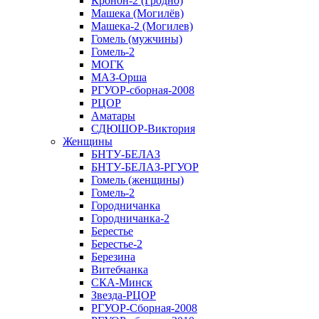
Кронон-2 (Гродно)
Машека (Могилёв)
Машека-2 (Могилев)
Гомель (мужчины)
Гомель-2
МОГК
МАЗ-Орша
РГУОР-сборная-2008
РЦОР
Аматары
СДЮШОР-Виктория
Женщины
БНТУ-БЕЛАЗ
БНТУ-БЕЛАЗ-РГУОР
Гомель (женщины)
Гомель-2
Городничанка
Городничанка-2
Берестье
Берестье-2
Березина
Витебчанка
СКА-Минск
Звезда-РЦОР
РГУОР-Сборная-2008