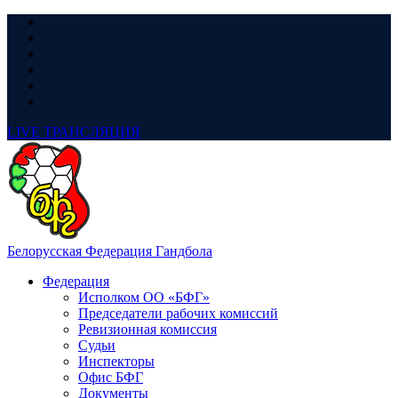
LIVE
ТРАНСЛЯЦИЯ
Белорусская Федерация Гандбола
Федерация
Исполком ОО «БФГ»
Председатели рабочих комиссий
Ревизионная комиссия
Судьи
Инспекторы
Офис БФГ
Документы