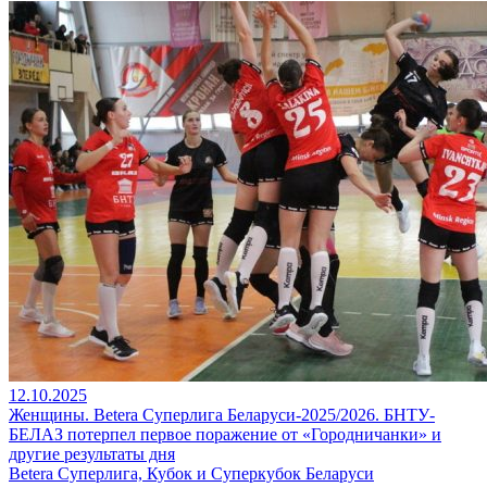
12.10.2025
Женщины. Betera Суперлига Беларуси-2025/2026. БНТУ-
БЕЛАЗ потерпел первое поражение от «Городничанки» и
другие результаты дня
Betera Суперлига, Кубок и Суперкубок Беларуси