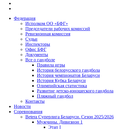
Федерация
Исполком ОО «БФГ»
Председатели рабочих комиссий
Ревизионная комиссия
Судьи
Инспекторы
Офис БФГ
Документы
Все о гандболе
Правила игры
История белорусского гандбола
История чемпионатов Беларуси
История Кубка Беларуси
Олимпийская статистика
Развитие детско-юношеского гандбола
Пляжный гандбол
Контакты
Новости
Соревнования
Betera Суперлига Беларуси. Сезон 2025/2026
Мужчины. Дивизион 1
Этап I