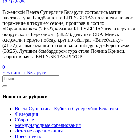
12.10.2025
В женской Betera Суперлиге Беларуси состоялись матчи
шестого тура. Гандболистки БНТУ-БЕЛАЗ потерпели первое
поражение в текущем сезоне, проиграв в гостях
«Городничанке» (29:32), команда БНТУ-БЕЛАЗ взяла верх над
бобруйской «Березиной» (38:27), девушки СКА-Минск
одержали первую победу, крупно обыграв «Витебчанку»
(41:22), а гомельчанки праздновали победу над «Берестьем»
(38:25). Лучшим бомбардиром тура стала Полина Кривец,
забросившая за БНТУ-БЕЛАЗ-РГУОР…
0
Чемпионат Беларуси
Новостные рубрики
Betera Суперлига, Кубок и Суперкубок Беларуси
Федерация
Сборные
Международные соревнования
Детские соревнования
Пресс-центр