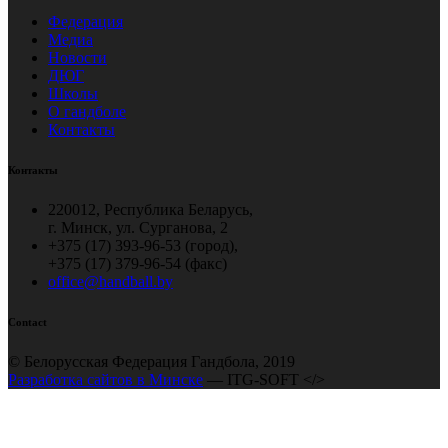
Федерация
Медиа
Новости
ДЮГ
Школы
О гандболе
Контакты
Контакты
220012, Республика Беларусь,
г. Минск, ул. Сурганова, 2
+375 (17) 393-96-53 (город),
+375 (17) 379-96-54 (факс)
office@handball.by
Contact
© Белорусская Федерация Гандбола, 2019
Разработка сайтов в Минске
— ITG-SOFT </>