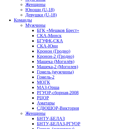
Женщины
Юноши (U-18)
Девушки (U-18)
Команды
Мужчины
БГК «Мешков Брест»
СКА-Минск
БГУФК-СКА
СКА-Юни
Кронон (Гродно)
Кронон-2 (Гродно)
Машека (Могилёв)
Машека-2 (Могилев)
Гомель (мужчины)
Гомель-2
МОГК
МАЗ-Орша
РГУОР-сборная-2008
РЦОР
Аматары
СДЮШОР-Виктория
Женщины
БНТУ-БЕЛАЗ
БНТУ-БЕЛАЗ-РГУОР
Гомель (женщины)