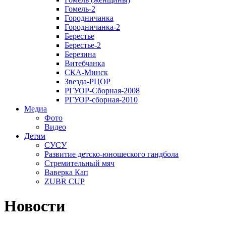
Гомель-2
Городничанка
Городничанка-2
Берестье
Берестье-2
Березина
Витебчанка
СКА-Минск
Звезда-РЦОР
РГУОР-Сборная-2008
РГУОР-сборная-2010
Медиа
Фото
Видео
Детям
СУСУ
Развитие детско-юношеского гандбола
Стремительный мяч
Ваверка Кап
ZUBR CUP
Новости