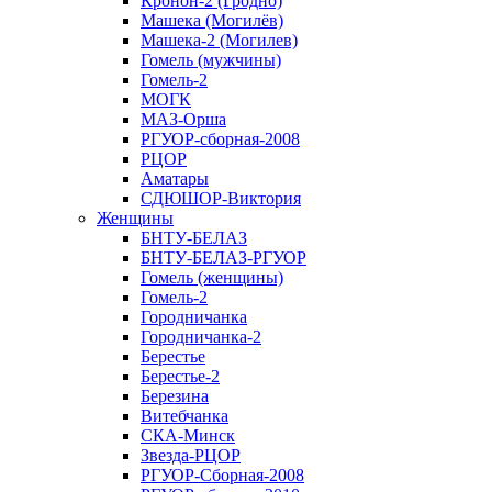
Кронон-2 (Гродно)
Машека (Могилёв)
Машека-2 (Могилев)
Гомель (мужчины)
Гомель-2
МОГК
МАЗ-Орша
РГУОР-сборная-2008
РЦОР
Аматары
СДЮШОР-Виктория
Женщины
БНТУ-БЕЛАЗ
БНТУ-БЕЛАЗ-РГУОР
Гомель (женщины)
Гомель-2
Городничанка
Городничанка-2
Берестье
Берестье-2
Березина
Витебчанка
СКА-Минск
Звезда-РЦОР
РГУОР-Сборная-2008