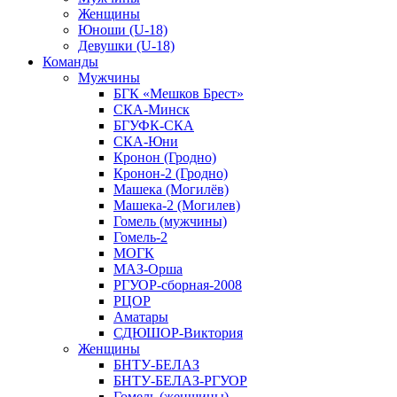
Женщины
Юноши (U-18)
Девушки (U-18)
Команды
Мужчины
БГК «Мешков Брест»
СКА-Минск
БГУФК-СКА
СКА-Юни
Кронон (Гродно)
Кронон-2 (Гродно)
Машека (Могилёв)
Машека-2 (Могилев)
Гомель (мужчины)
Гомель-2
МОГК
МАЗ-Орша
РГУОР-сборная-2008
РЦОР
Аматары
СДЮШОР-Виктория
Женщины
БНТУ-БЕЛАЗ
БНТУ-БЕЛАЗ-РГУОР
Гомель (женщины)