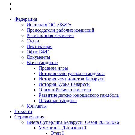
Федерация
Исполком ОО «БФГ»
Председатели рабочих комиссий
Ревизионная комиссия
Судьи
Инспекторы
Офис БФГ
Документы
Все о гандболе
Правила игры
История белорусского гандбола
История чемпионатов Беларуси
История Кубка Беларуси
Олимпийская статистика
Развитие детско-юношеского гандбола
Пляжный гандбол
Контакты
Новости
Соревнования
Betera Суперлига Беларуси. Сезон 2025/2026
Мужчины. Дивизион 1
Этап I