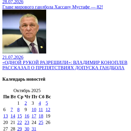
28.07.2026
Главе мирового гандбола Хассану Мустафе — 82!
21.07.2026
«ОДНОЙ РУКОЙ РАЗРЕШИЛИ»: ВЛАДИМИР КОНОПЛЕВ
РАССКАЗАЛ О ПРЕПЯТСТВИЯХ ДОПУСКА ГАНДБОЛА
Календарь новостей
Октябрь 2025
Пн
Вт
Ср
Чт
Пт
Сб
Вс
1
2
3
4
5
6
7
8
9
10
11
12
13
14
15
16
17
18
19
20
21
22
23
24
25
26
27
28
29
30
31