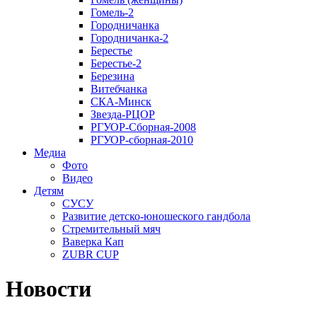
Гомель-2
Городничанка
Городничанка-2
Берестье
Берестье-2
Березина
Витебчанка
СКА-Минск
Звезда-РЦОР
РГУОР-Сборная-2008
РГУОР-сборная-2010
Медиа
Фото
Видео
Детям
СУСУ
Развитие детско-юношеского гандбола
Стремительный мяч
Ваверка Кап
ZUBR CUP
Новости