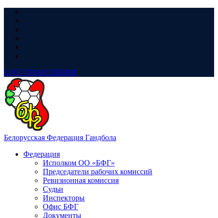
LIVE
ТРАНСЛЯЦИЯ
Белорусская Федерация Гандбола
Федерация
Исполком ОО «БФГ»
Председатели рабочих комиссий
Ревизионная комиссия
Судьи
Инспекторы
Офис БФГ
Документы