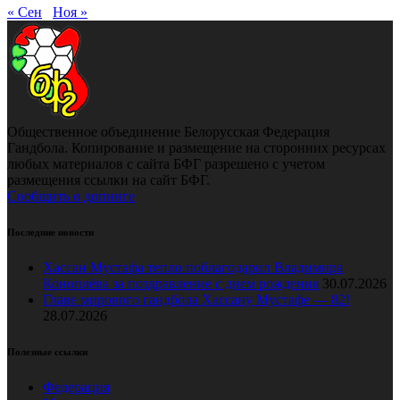
« Сен
Ноя »
Общественное объединение Белорусская Федерация
Гандбола. Копирование и размещение на сторонних ресурсах
любых материалов с сайта БФГ разрешено с учетом
размещения ссылки на сайт БФГ.
Сообщить о допинге
Последние новости
Хассан Мустафа тепло поблагодарил Владимира
Коноплёва за поздравление с днем рождения
30.07.2026
Главе мирового гандбола Хассану Мустафе — 82!
28.07.2026
Полезные ссылки
Федерация