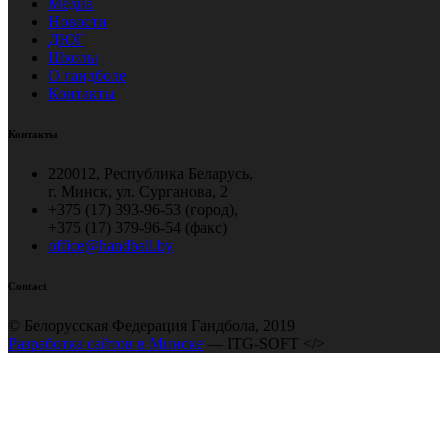
Медиа
Новости
ДЮГ
Школы
О гандболе
Контакты
Контакты
220012, Республика Беларусь,
г. Минск, ул. Сурганова, 2
+375 (17) 393-96-53 (город),
+375 (17) 379-96-54 (факс)
office@handball.by
Contact
© Белорусская Федерация Гандбола, 2019
Разработка сайтов в Минске
— ITG-SOFT </>