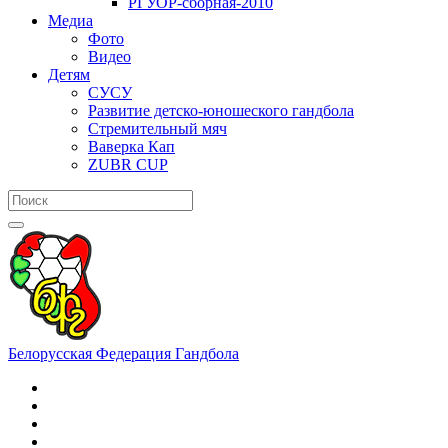
РГУОР-сборная-2010
Медиа
Фото
Видео
Детям
СУСУ
Развитие детско-юношеского гандбола
Стремительный мяч
Ваверка Кап
ZUBR CUP
Белорусская Федерация Гандбола