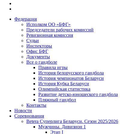
Федерация
Исполком ОО «БФГ»
Председатели рабочих комиссий
Ревизионная комиссия
Судьи
Инспекторы
Офис БФГ
Документы
Все о гандболе
Правила игры
История белорусского гандбола
История чемпионатов Беларуси
История Кубка Беларуси
Олимпийская статистика
Развитие детско-юношеского гандбола
Пляжный гандбол
Контакты
Новости
Соревнования
Betera Суперлига Беларуси. Сезон 2025/2026
Мужчины. Дивизион 1
Этап I