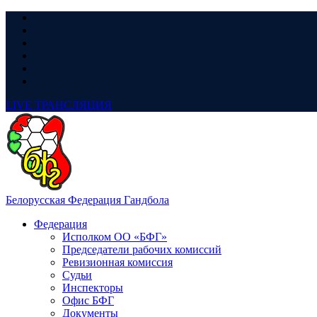
LIVE
ТРАНСЛЯЦИЯ
Белорусская Федерация Гандбола
Федерация
Исполком ОО «БФГ»
Председатели рабочих комиссий
Ревизионная комиссия
Судьи
Инспекторы
Офис БФГ
Документы