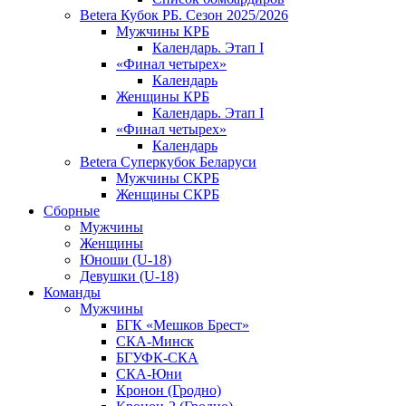
Betera Кубок РБ. Сезон 2025/2026
Мужчины КРБ
Календарь. Этап I
«Финал четырех»
Календарь
Женщины КРБ
Календарь. Этап I
«Финал четырех»
Календарь
Betera Суперкубок Беларуси
Мужчины СКРБ
Женщины СКРБ
Сборные
Мужчины
Женщины
Юноши (U-18)
Девушки (U-18)
Команды
Мужчины
БГК «Мешков Брест»
СКА-Минск
БГУФК-СКА
СКА-Юни
Кронон (Гродно)