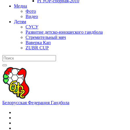
РГУОР-сборная-2010
Медиа
Фото
Видео
Детям
СУСУ
Развитие детско-юношеского гандбола
Стремительный мяч
Ваверка Кап
ZUBR CUP
Белорусская Федерация Гандбола