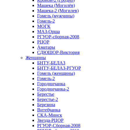
Кронон-2 (Гродно)
Машека (Могилёв)
Машека-2 (Могилев)
Гомель (мужчины)
Гомель-2
МОГК
МАЗ-Орша
РГУОР-сборная-2008
РЦОР
Аматары
СДЮШОР-Виктория
Женщины
БНТУ-БЕЛАЗ
БНТУ-БЕЛАЗ-РГУОР
Гомель (женщины)
Гомель-2
Городничанка
Городничанка-2
Берестье
Берестье-2
Березина
Витебчанка
СКА-Минск
Звезда-РЦОР
РГУОР-Сборная-2008