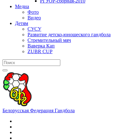
РГУОР-сборная-2010
Медиа
Фото
Видео
Детям
СУСУ
Развитие детско-юношеского гандбола
Стремительный мяч
Ваверка Кап
ZUBR CUP
Белорусская Федерация Гандбола