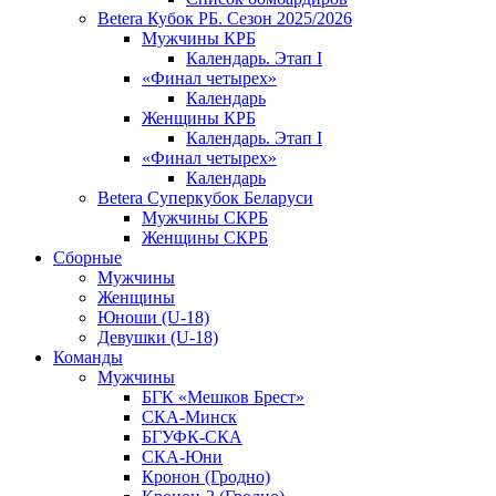
Betera Кубок РБ. Сезон 2025/2026
Мужчины КРБ
Календарь. Этап I
«Финал четырех»
Календарь
Женщины КРБ
Календарь. Этап I
«Финал четырех»
Календарь
Betera Суперкубок Беларуси
Мужчины СКРБ
Женщины СКРБ
Сборные
Мужчины
Женщины
Юноши (U-18)
Девушки (U-18)
Команды
Мужчины
БГК «Мешков Брест»
СКА-Минск
БГУФК-СКА
СКА-Юни
Кронон (Гродно)