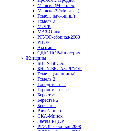
Кронон-2 (Гродно)
Машека (Могилёв)
Машека-2 (Могилев)
Гомель (мужчины)
Гомель-2
МОГК
МАЗ-Орша
РГУОР-сборная-2008
РЦОР
Аматары
СДЮШОР-Виктория
Женщины
БНТУ-БЕЛАЗ
БНТУ-БЕЛАЗ-РГУОР
Гомель (женщины)
Гомель-2
Городничанка
Городничанка-2
Берестье
Берестье-2
Березина
Витебчанка
СКА-Минск
Звезда-РЦОР
РГУОР-Сборная-2008