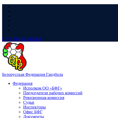
LIVE
ТРАНСЛЯЦИЯ
Белорусская Федерация Гандбола
Федерация
Исполком ОО «БФГ»
Председатели рабочих комиссий
Ревизионная комиссия
Судьи
Инспекторы
Офис БФГ
Документы