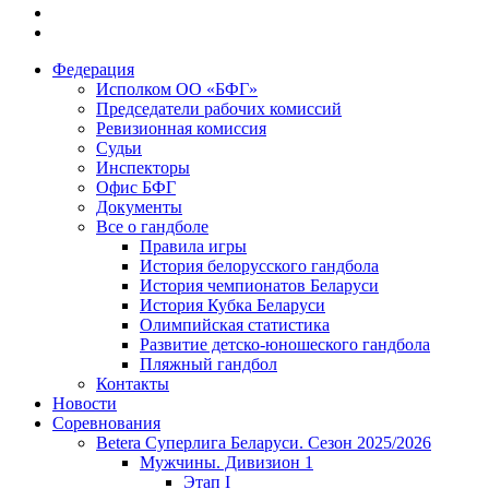
Федерация
Исполком ОО «БФГ»
Председатели рабочих комиссий
Ревизионная комиссия
Судьи
Инспекторы
Офис БФГ
Документы
Все о гандболе
Правила игры
История белорусского гандбола
История чемпионатов Беларуси
История Кубка Беларуси
Олимпийская статистика
Развитие детско-юношеского гандбола
Пляжный гандбол
Контакты
Новости
Соревнования
Betera Суперлига Беларуси. Сезон 2025/2026
Мужчины. Дивизион 1
Этап I