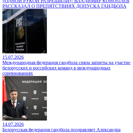
«ОДНОЙ РУКОЙ РАЗРЕШИЛИ»: ВЛАДИМИР КОНОПЛЕВ
РАССКАЗАЛ О ПРЕПЯТСТВИЯХ ДОПУСКА ГАНДБОЛА
15.07.2026
Международная федерация гандбола сняла запреты на участие
белорусских и российских команд в международных
соревнованиях
14.07.2026
Белорусская федерация гандбола поздравляет Александра