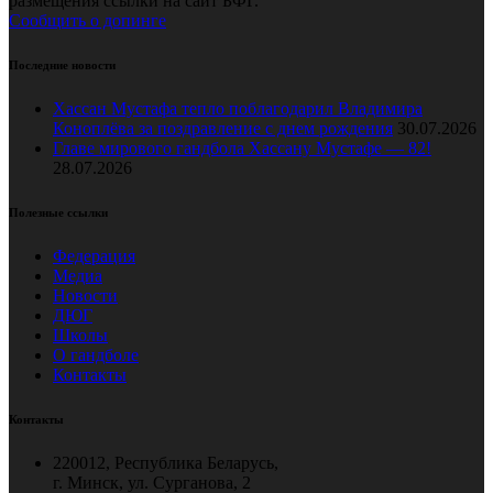
размещения ссылки на сайт БФГ.
Сообщить о допинге
Последние новости
Хассан Мустафа тепло поблагодарил Владимира
Коноплёва за поздравление с днем рождения
30.07.2026
Главе мирового гандбола Хассану Мустафе — 82!
28.07.2026
Полезные ссылки
Федерация
Медиа
Новости
ДЮГ
Школы
О гандболе
Контакты
Контакты
220012, Республика Беларусь,
г. Минск, ул. Сурганова, 2