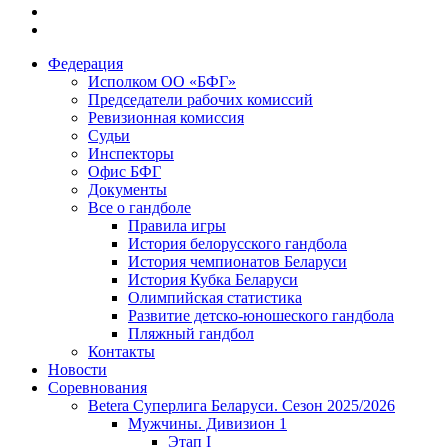
Федерация
Исполком ОО «БФГ»
Председатели рабочих комиссий
Ревизионная комиссия
Судьи
Инспекторы
Офис БФГ
Документы
Все о гандболе
Правила игры
История белорусского гандбола
История чемпионатов Беларуси
История Кубка Беларуси
Олимпийская статистика
Развитие детско-юношеского гандбола
Пляжный гандбол
Контакты
Новости
Соревнования
Betera Суперлига Беларуси. Сезон 2025/2026
Мужчины. Дивизион 1
Этап I