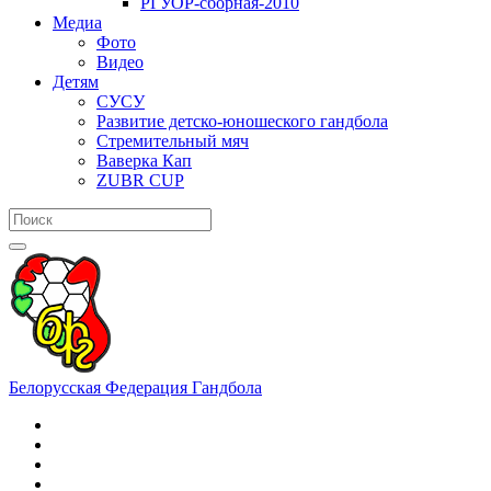
РГУОР-сборная-2010
Медиа
Фото
Видео
Детям
СУСУ
Развитие детско-юношеского гандбола
Стремительный мяч
Ваверка Кап
ZUBR CUP
Белорусская Федерация Гандбола