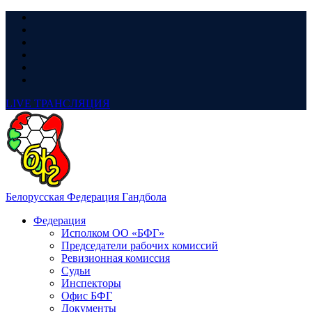
LIVE
ТРАНСЛЯЦИЯ
Белорусская Федерация Гандбола
Федерация
Исполком ОО «БФГ»
Председатели рабочих комиссий
Ревизионная комиссия
Судьи
Инспекторы
Офис БФГ
Документы