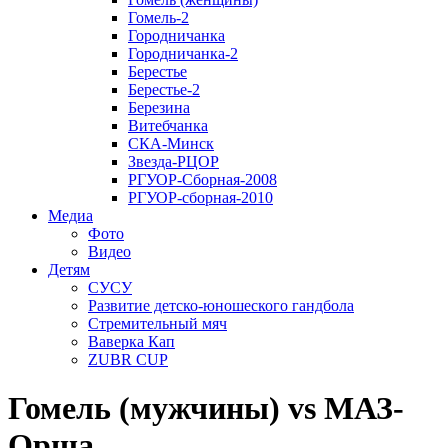
Гомель-2
Городничанка
Городничанка-2
Берестье
Берестье-2
Березина
Витебчанка
СКА-Минск
Звезда-РЦОР
РГУОР-Сборная-2008
РГУОР-сборная-2010
Медиа
Фото
Видео
Детям
СУСУ
Развитие детско-юношеского гандбола
Стремительный мяч
Ваверка Кап
ZUBR CUP
Гомель (мужчины) vs МАЗ-
Орша