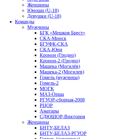
Женщины
Юноши (U-18)
Девушки (U-18)
Команды
Мужчины
БГК «Мешков Брест»
СКА-Минск
БГУФК-СКА
СКА-Юни
Кронон (Гродно)
Кронон-2 (Гродно)
Машека (Могилёв)
Машека-2 (Могилев)
Гомель (мужчины)
Гомель-2
МОГК
МАЗ-Орша
РГУОР-сборная-2008
РЦОР
Аматары
СДЮШОР-Виктория
Женщины
БНТУ-БЕЛАЗ
БНТУ-БЕЛАЗ-РГУОР
Гомель (женщины)