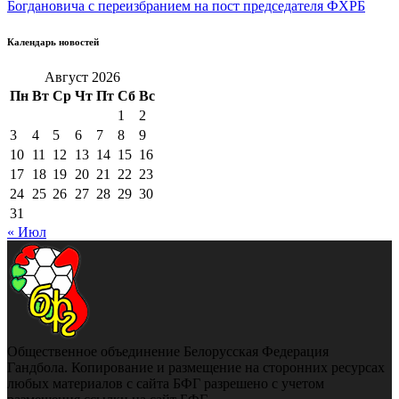
Богдановича с переизбранием на пост председателя ФХРБ
Календарь новостей
Август 2026
Пн
Вт
Ср
Чт
Пт
Сб
Вс
1
2
3
4
5
6
7
8
9
10
11
12
13
14
15
16
17
18
19
20
21
22
23
24
25
26
27
28
29
30
31
« Июл
Общественное объединение Белорусская Федерация
Гандбола. Копирование и размещение на сторонних ресурсах
любых материалов с сайта БФГ разрешено с учетом