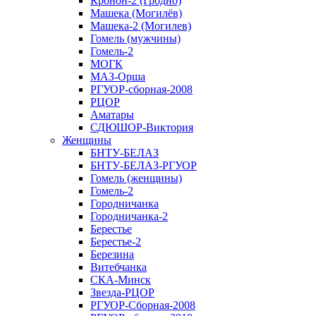
Кронон-2 (Гродно)
Машека (Могилёв)
Машека-2 (Могилев)
Гомель (мужчины)
Гомель-2
МОГК
МАЗ-Орша
РГУОР-сборная-2008
РЦОР
Аматары
СДЮШОР-Виктория
Женщины
БНТУ-БЕЛАЗ
БНТУ-БЕЛАЗ-РГУОР
Гомель (женщины)
Гомель-2
Городничанка
Городничанка-2
Берестье
Берестье-2
Березина
Витебчанка
СКА-Минск
Звезда-РЦОР
РГУОР-Сборная-2008