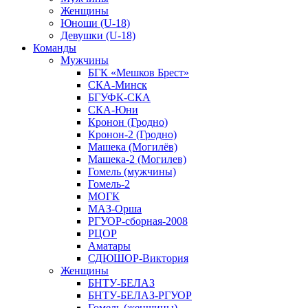
Женщины
Юноши (U-18)
Девушки (U-18)
Команды
Мужчины
БГК «Мешков Брест»
СКА-Минск
БГУФК-СКА
СКА-Юни
Кронон (Гродно)
Кронон-2 (Гродно)
Машека (Могилёв)
Машека-2 (Могилев)
Гомель (мужчины)
Гомель-2
МОГК
МАЗ-Орша
РГУОР-сборная-2008
РЦОР
Аматары
СДЮШОР-Виктория
Женщины
БНТУ-БЕЛАЗ
БНТУ-БЕЛАЗ-РГУОР
Гомель (женщины)