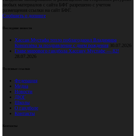
любых материалов с сайта БФГ разрешено с учетом
размещения ссылки на сайт БФГ.
Сообщить о допинге
Последние новости
Хассан Мустафа тепло поблагодарил Владимира
Коноплёва за поздравление с днем рождения
30.07.2026
Главе мирового гандбола Хассану Мустафе — 82!
28.07.2026
Полезные ссылки
Федерация
Медиа
Новости
ДЮГ
Школы
О гандболе
Контакты
Контакты