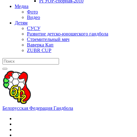
РГУОР-сборная-2010
Медиа
Фото
Видео
Детям
СУСУ
Развитие детско-юношеского гандбола
Стремительный мяч
Ваверка Кап
ZUBR CUP
Белорусская Федерация Гандбола