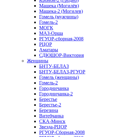
Кронон-2 (Гродно)
Машека (Могилёв)
Машека-2 (Могилев)
Гомель (мужчины)
Гомель-2
МОГК
МАЗ-Орша
РГУОР-сборная-2008
РЦОР
Аматары
СДЮШОР-Виктория
Женщины
БНТУ-БЕЛАЗ
БНТУ-БЕЛАЗ-РГУОР
Гомель (женщины)
Гомель-2
Городничанка
Городничанка-2
Берестье
Берестье-2
Березина
Витебчанка
СКА-Минск
Звезда-РЦОР
РГУОР-Сборная-2008