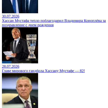
30.07.2026
Хассан Мустафа тепло поблагодарил Владимира Коноплёва за
поздравление с днем рождения
28.07.2026
Главе мирового гандбола Хассану Мустафе — 82!