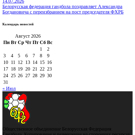
14.07.2026
Белорусская федерация гандбола поздравляет Александра
Богдановича с переизбранием на пост председателя ФХРБ
Календарь новостей
Август 2026
Пн
Вт
Ср
Чт
Пт
Сб
Вс
1
2
3
4
5
6
7
8
9
10
11
12
13
14
15
16
17
18
19
20
21
22
23
24
25
26
27
28
29
30
31
« Июл
Общественное объединение Белорусская Федерация
Гандбола. Копирование и размещение на сторонних ресурсах