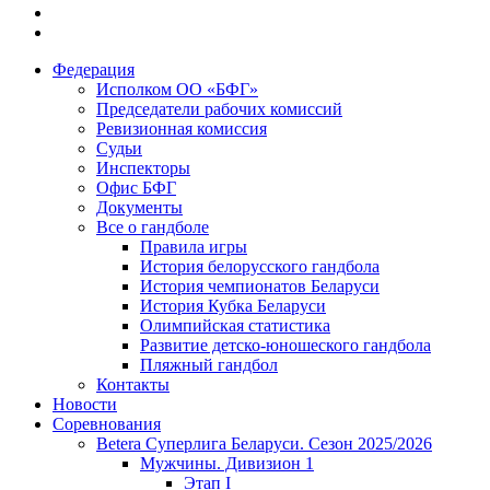
Федерация
Исполком ОО «БФГ»
Председатели рабочих комиссий
Ревизионная комиссия
Судьи
Инспекторы
Офис БФГ
Документы
Все о гандболе
Правила игры
История белорусского гандбола
История чемпионатов Беларуси
История Кубка Беларуси
Олимпийская статистика
Развитие детско-юношеского гандбола
Пляжный гандбол
Контакты
Новости
Соревнования
Betera Суперлига Беларуси. Сезон 2025/2026
Мужчины. Дивизион 1
Этап I