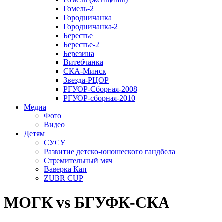
Гомель-2
Городничанка
Городничанка-2
Берестье
Берестье-2
Березина
Витебчанка
СКА-Минск
Звезда-РЦОР
РГУОР-Сборная-2008
РГУОР-сборная-2010
Медиа
Фото
Видео
Детям
СУСУ
Развитие детско-юношеского гандбола
Стремительный мяч
Ваверка Кап
ZUBR CUP
МОГК vs БГУФК-СКА