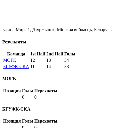
улица Мира 1, Дзяржынск, Мінская вобласць, Беларусь
Результаты
Команда
1st Half
2nd Half
Голы
МОГК
12
13
34
БГУФК-СКА
11
14
33
МОГК
Позиция
Голы
Перехваты
0
0
БГУФК-СКА
Позиция
Голы
Перехваты
0
0