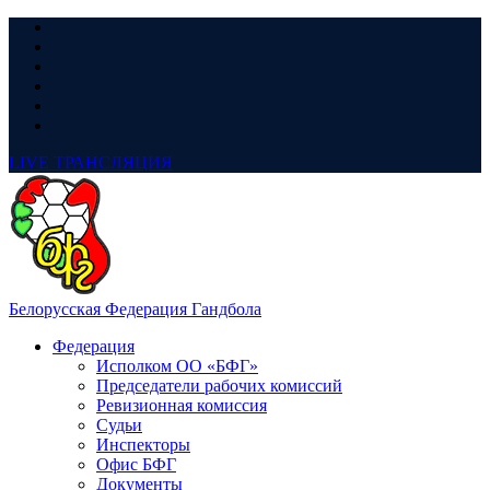
LIVE
ТРАНСЛЯЦИЯ
Белорусская Федерация Гандбола
Федерация
Исполком ОО «БФГ»
Председатели рабочих комиссий
Ревизионная комиссия
Судьи
Инспекторы
Офис БФГ
Документы