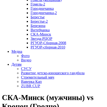
Гомель-2
Городничанка
Городничанка-2
Берестье
Берестье-2
Березина
Витебчанка
СКА-Минск
Звезда-РЦОР
РГУОР-Сборная-2008
РГУОР-сборная-2010
Медиа
Фото
Видео
Детям
СУСУ
Развитие детско-юношеского гандбола
Стремительный мяч
Ваверка Кап
ZUBR CUP
СКА-Минск (мужчины) vs
Кронон (Гродно)