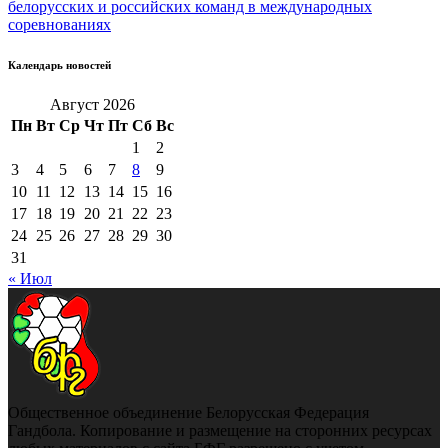
белорусских и российских команд в международных
соревнованиях
Календарь новостей
Август 2026
Пн
Вт
Ср
Чт
Пт
Сб
Вс
1
2
3
4
5
6
7
8
9
10
11
12
13
14
15
16
17
18
19
20
21
22
23
24
25
26
27
28
29
30
31
« Июл
Общественное объединение Белорусская Федерация
Гандбола. Копирование и размещение на сторонних ресурсах