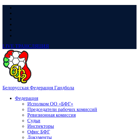
LIVE
ТРАНСЛЯЦИЯ
Белорусская Федерация Гандбола
Федерация
Исполком ОО «БФГ»
Председатели рабочих комиссий
Ревизионная комиссия
Судьи
Инспекторы
Офис БФГ
Документы