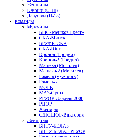
Женщины
Юноши (U-18)
Девушки (U-18)
Команды
Мужчины
БГК «Мешков Брест»
СКА-Минск
БГУФК-СКА
СКА-Юни
Кронон (Гродно)
Кронон-2 (Гродно)
Машека (Могилёв)
Машека-2 (Могилев)
Гомель (мужчины)
Гомель-2
МОГК
МАЗ-Орша
РГУОР-сборная-2008
РЦОР
Аматары
СДЮШОР-Виктория
Женщины
БНТУ-БЕЛАЗ
БНТУ-БЕЛАЗ-РГУОР
Гомель (женщины)