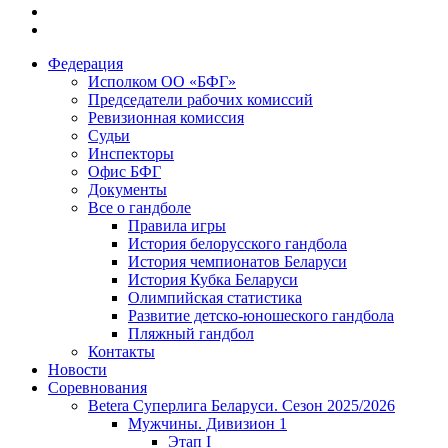
Федерация
Исполком ОО «БФГ»
Председатели рабочих комиссий
Ревизионная комиссия
Судьи
Инспекторы
Офис БФГ
Документы
Все о гандболе
Правила игры
История белорусского гандбола
История чемпионатов Беларуси
История Кубка Беларуси
Олимпийская статистика
Развитие детско-юношеского гандбола
Пляжный гандбол
Контакты
Новости
Соревнования
Betera Суперлига Беларуси. Сезон 2025/2026
Мужчины. Дивизион 1
Этап I