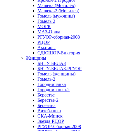
Кронон-2 (Гродно)
Машека (Могилёв)
Машека-2 (Могилев)
Гомель (мужчины)
Гомель-2
МОГК
МАЗ-Орша
РГУОР-сборная-2008
РЦОР
Аматары
СДЮШОР-Виктория
Женщины
БНТУ-БЕЛАЗ
БНТУ-БЕЛАЗ-РГУОР
Гомель (женщины)
Гомель-2
Городничанка
Городничанка-2
Берестье
Берестье-2
Березина
Витебчанка
СКА-Минск
Звезда-РЦОР
РГУОР-Сборная-2008