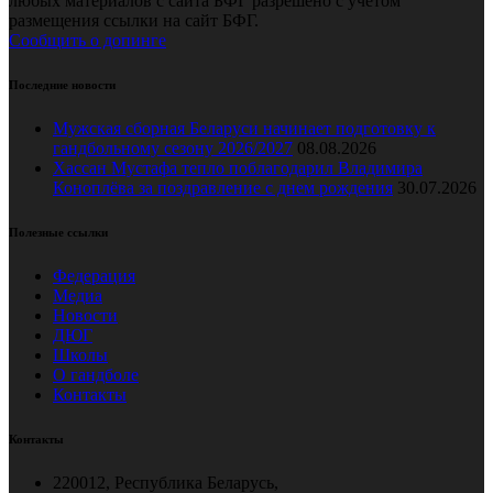
любых материалов с сайта БФГ разрешено с учетом
размещения ссылки на сайт БФГ.
Сообщить о допинге
Последние новости
Мужская сборная Беларуси начинает подготовку к
гандбольному сезону 2026/2027
08.08.2026
Хассан Мустафа тепло поблагодарил Владимира
Коноплёва за поздравление с днем рождения
30.07.2026
Полезные ссылки
Федерация
Медиа
Новости
ДЮГ
Школы
О гандболе
Контакты
Контакты
220012, Республика Беларусь,