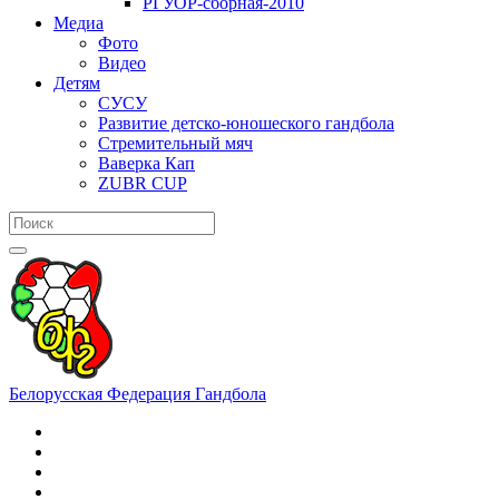
РГУОР-сборная-2010
Медиа
Фото
Видео
Детям
СУСУ
Развитие детско-юношеского гандбола
Стремительный мяч
Ваверка Кап
ZUBR CUP
Белорусская Федерация Гандбола