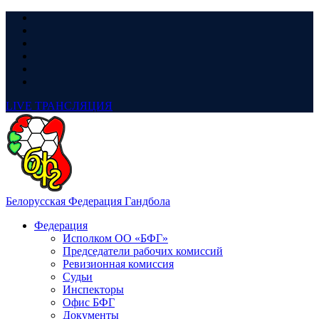
LIVE
ТРАНСЛЯЦИЯ
Белорусская Федерация Гандбола
Федерация
Исполком ОО «БФГ»
Председатели рабочих комиссий
Ревизионная комиссия
Судьи
Инспекторы
Офис БФГ
Документы