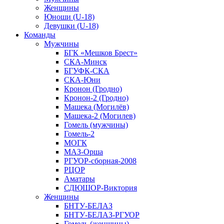
Женщины
Юноши (U-18)
Девушки (U-18)
Команды
Мужчины
БГК «Мешков Брест»
СКА-Минск
БГУФК-СКА
СКА-Юни
Кронон (Гродно)
Кронон-2 (Гродно)
Машека (Могилёв)
Машека-2 (Могилев)
Гомель (мужчины)
Гомель-2
МОГК
МАЗ-Орша
РГУОР-сборная-2008
РЦОР
Аматары
СДЮШОР-Виктория
Женщины
БНТУ-БЕЛАЗ
БНТУ-БЕЛАЗ-РГУОР
Гомель (женщины)