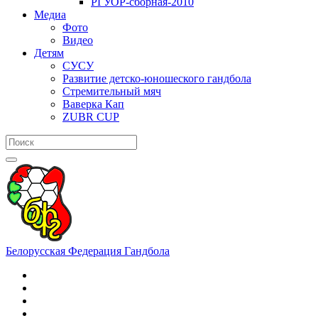
РГУОР-сборная-2010
Медиа
Фото
Видео
Детям
СУСУ
Развитие детско-юношеского гандбола
Стремительный мяч
Ваверка Кап
ZUBR CUP
Белорусская Федерация Гандбола