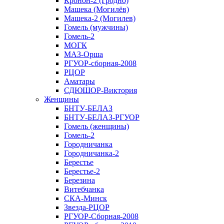
Кронон-2 (Гродно)
Машека (Могилёв)
Машека-2 (Могилев)
Гомель (мужчины)
Гомель-2
МОГК
МАЗ-Орша
РГУОР-сборная-2008
РЦОР
Аматары
СДЮШОР-Виктория
Женщины
БНТУ-БЕЛАЗ
БНТУ-БЕЛАЗ-РГУОР
Гомель (женщины)
Гомель-2
Городничанка
Городничанка-2
Берестье
Берестье-2
Березина
Витебчанка
СКА-Минск
Звезда-РЦОР
РГУОР-Сборная-2008