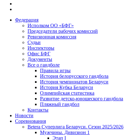
Федерация
Исполком ОО «БФГ»
Председатели рабочих комиссий
Ревизионная комиссия
Судьи
Инспекторы
Офис БФГ
Документы
Все о гандболе
Правила игры
История белорусского гандбола
История чемпионатов Беларуси
История Кубка Беларуси
Олимпийская статистика
Развитие детско-юношеского гандбола
Пляжный гандбол
Контакты
Новости
Соревнования
Betera Суперлига Беларуси. Сезон 2025/2026
Мужчины. Дивизион 1
Этап I