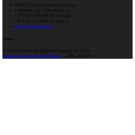
220012, Республика Беларусь,
г. Минск, ул. Сурганова, 2
+375 (17) 393-96-53 (город),
+375 (17) 379-96-54 (факс)
office@handball.by
Contact
© Белорусская Федерация Гандбола, 2019
Разработка сайтов в Минске
— ITG-SOFT </>