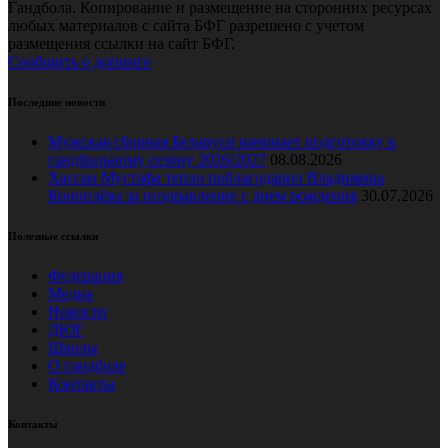
Гандбола. Копирование и размещение на сторонних ресурсах
любых материалов с сайта БФГ разрешено с учетом
размещения ссылки на сайт БФГ.
Сообщить о допинге
Последние новости
Мужская сборная Беларуси начинает подготовку к
гандбольному сезону 2026/2027
08.08.2026
Хассан Мустафа тепло поблагодарил Владимира
Коноплёва за поздравление с днем рождения
30.07.2026
Полезные ссылки
Федерация
Медиа
Новости
ДЮГ
Школы
О гандболе
Контакты
Контакты