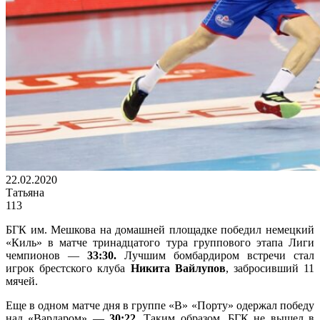
22.02.2020
Татьяна
113
БГК им. Мешкова на домашней площадке победил немецкий
«Киль» в матче тринадцатого тура группового этапа Лиги
чемпионов —
33:30.
Лучшим бомбардиром встречи стал
игрок брестского клуба
Никита Вайлупов
, забросивший 11
мячей.
Еще в одном матче дня в группе «В» «Порту» одержал победу
над «Вардаром» —
30:22.
Таким образом, БГК не вышел в