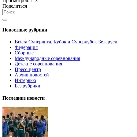
Просмотров:
113
Поделиться
Новостные рубрики
Betera Суперлига, Кубок и Суперкубок Беларуси
Федерация
Сборные
Международные соревнования
Детские соревнования
Пресс-центр
Архив новостей
Интервью
Без рубрики
Последние новости