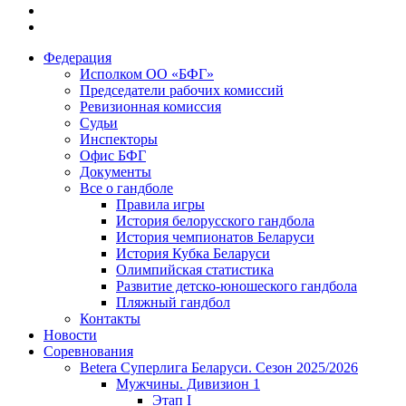
Федерация
Исполком ОО «БФГ»
Председатели рабочих комиссий
Ревизионная комиссия
Судьи
Инспекторы
Офис БФГ
Документы
Все о гандболе
Правила игры
История белорусского гандбола
История чемпионатов Беларуси
История Кубка Беларуси
Олимпийская статистика
Развитие детско-юношеского гандбола
Пляжный гандбол
Контакты
Новости
Соревнования
Betera Суперлига Беларуси. Сезон 2025/2026
Мужчины. Дивизион 1
Этап I