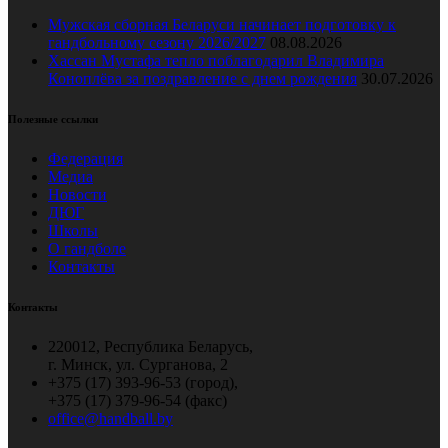
Мужская сборная Беларуси начинает подготовку к
гандбольному сезону 2026/2027
08.08.2026
Хассан Мустафа тепло поблагодарил Владимира
Коноплёва за поздравление с днем рождения
30.07.2026
Полезные ссылки
Федерация
Медиа
Новости
ДЮГ
Школы
О гандболе
Контакты
Контакты
220012, Республика Беларусь,
г. Минск, ул. Сурганова, 2
+375 (17) 393-96-53 (город),
+375 (17) 379-96-54 (факс)
office@handball.by