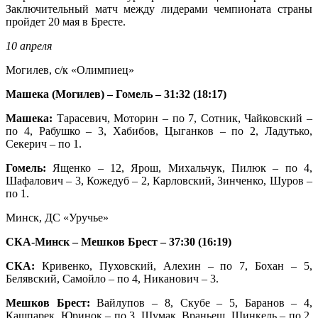
Заключительный матч между лидерами чемпионата страны
пройдет 20 мая в Бресте.
10 апреля
Могилев, с/к «Олимпиец»
Машека (Могилев) – Гомель – 31:32 (18:17)
Машека:
Тарасевич, Моторин – по 7, Сотник, Чайковский –
по 4, Рабушко – 3, Хабибов, Цыганков – по 2, Ладутько,
Секерич – по 1.
Гомель:
Ященко – 12, Ярош, Михальчук, Пилюк – по 4,
Шафалович – 3, Кожедуб – 2, Карловский, Зинченко, Шуров –
по 1.
Минск, ДС «Уручье»
СКА-Минск – Мешков Брест – 37:30 (16:19)
СКА:
Кривенко, Пуховский, Алехин – по 7, Бохан – 5,
Белявский, Самойло – по 4, Никанович – 3.
Мешков Брест:
Вайлупов – 8, Скубе – 5, Баранов – 4,
Кашпарек, Юринок – по 3, Шумак, Враньеш, Шинкель – по 2,