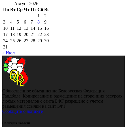
Август 2026
Пн
Вт
Ср
Чт
Пт
Сб
Вс
1
2
3
4
5
6
7
8
9
10
11
12
13
14
15
16
17
18
19
20
21
22
23
24
25
26
27
28
29
30
31
« Июл
Общественное объединение Белорусская Федерация
Гандбола. Копирование и размещение на сторонних ресурсах
любых материалов с сайта БФГ разрешено с учетом
размещения ссылки на сайт БФГ.
Сообщить о допинге
Последние новости