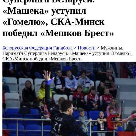
«Машека» уступил
«Гомелю», СКА-Минск
победил «Мешков Брест»
Белорусская Федерация Гандбола
>
Новости
>
Мужчины.
Париматч Суперлига Беларуси. «Машека» уступил «Гомелю»,
СКА-Минск победил «Мешков Брест»