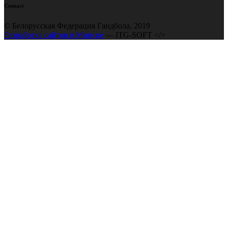
Contact
© Белорусская Федерация Гандбола, 2019
Разработка сайтов в Минске
— ITG-SOFT </>