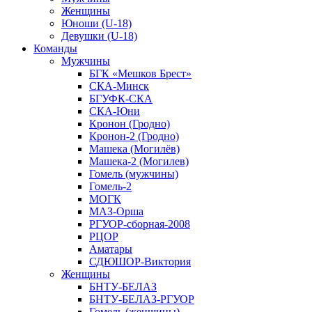
Женщины
Юноши (U-18)
Девушки (U-18)
Команды
Мужчины
БГК «Мешков Брест»
СКА-Минск
БГУФК-СКА
СКА-Юни
Кронон (Гродно)
Кронон-2 (Гродно)
Машека (Могилёв)
Машека-2 (Могилев)
Гомель (мужчины)
Гомель-2
МОГК
МАЗ-Орша
РГУОР-сборная-2008
РЦОР
Аматары
СДЮШОР-Виктория
Женщины
БНТУ-БЕЛАЗ
БНТУ-БЕЛАЗ-РГУОР
Гомель (женщины)