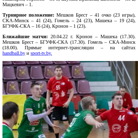
Мацкевич – 1.
Турнирное положение:
Мешков Брест – 41 очко (23 игры),
СКА-Минск – 41 (24), Гомель – 24 (23), Машека – 19 (24),
БГУФК-СКА – 16 (24), Кронон – 1 (23).
Ближайшие матчи:
20.04.22 г. Кронон – Машека (17.30).
Мешков Брест – БГУФК-СКА (17.30). Гомель – СКА-Минск
(18.00). Прямые интернет-трансляции – на сайтах
handball.by
и
sport-tv.by.