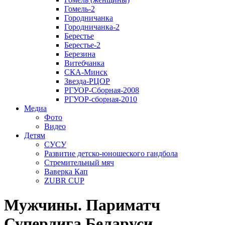
Гомель-2
Городничанка
Городничанка-2
Берестье
Берестье-2
Березина
Витебчанка
СКА-Минск
Звезда-РЦОР
РГУОР-Сборная-2008
РГУОР-сборная-2010
Медиа
Фото
Видео
Детям
СУСУ
Развитие детско-юношеского гандбола
Стремительный мяч
Ваверка Кап
ZUBR CUP
Мужчины. Париматч
Суперлига Беларуси.