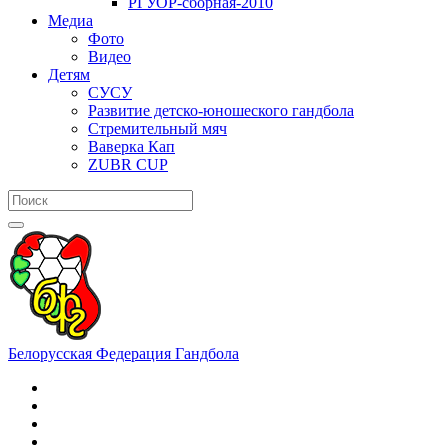
РГУОР-сборная-2010
Медиа
Фото
Видео
Детям
СУСУ
Развитие детско-юношеского гандбола
Стремительный мяч
Ваверка Кап
ZUBR CUP
Белорусская Федерация Гандбола