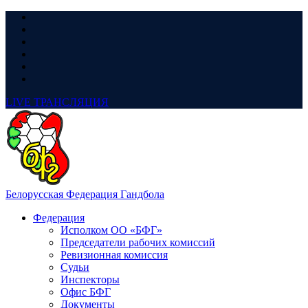
LIVE
ТРАНСЛЯЦИЯ
Белорусская Федерация Гандбола
Федерация
Исполком ОО «БФГ»
Председатели рабочих комиссий
Ревизионная комиссия
Судьи
Инспекторы
Офис БФГ
Документы