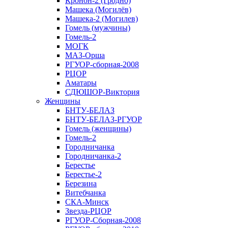
Кронон-2 (Гродно)
Машека (Могилёв)
Машека-2 (Могилев)
Гомель (мужчины)
Гомель-2
МОГК
МАЗ-Орша
РГУОР-сборная-2008
РЦОР
Аматары
СДЮШОР-Виктория
Женщины
БНТУ-БЕЛАЗ
БНТУ-БЕЛАЗ-РГУОР
Гомель (женщины)
Гомель-2
Городничанка
Городничанка-2
Берестье
Берестье-2
Березина
Витебчанка
СКА-Минск
Звезда-РЦОР
РГУОР-Сборная-2008