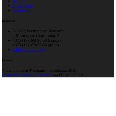
Школы
О гандболе
Контакты
Контакты
220012, Республика Беларусь,
г. Минск, ул. Сурганова, 2
+375 (17) 393-96-53 (город),
+375 (17) 379-96-54 (факс)
office@handball.by
Contact
© Белорусская Федерация Гандбола, 2019
Разработка сайтов в Минске
— ITG-SOFT </>