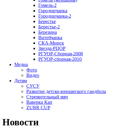
Гомель-2
Городничанка
Городничанка-2
Берестье
Берестье-2
Березина
Витебчанка
СКА-Минск
Звезда-РЦОР
РГУОР-Сборная-2008
РГУОР-сборная-2010
Медиа
Фото
Видео
Детям
СУСУ
Развитие детско-юношеского гандбола
Стремительный мяч
Ваверка Кап
ZUBR CUP
Новости