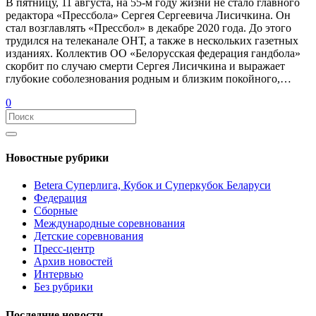
В пятницу, 11 августа, на 55-м году жизни не стало главного
редактора «Прессбола» Сергея Сергеевича Лисичкина. Он
стал возглавлять «Прессбол» в декабре 2020 года. До этого
трудился на телеканале ОНТ, а также в нескольких газетных
изданиях. Коллектив ОО «Белорусская федерация гандбола»
скорбит по случаю смерти Сергея Лисичкина и выражает
глубокие соболезнования родным и близким покойного,…
0
Новостные рубрики
Betera Суперлига, Кубок и Суперкубок Беларуси
Федерация
Сборные
Международные соревнования
Детские соревнования
Пресс-центр
Архив новостей
Интервью
Без рубрики
Последние новости