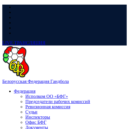
LIVE
ТРАНСЛЯЦИЯ
Белорусская Федерация Гандбола
Федерация
Исполком ОО «БФГ»
Председатели рабочих комиссий
Ревизионная комиссия
Судьи
Инспекторы
Офис БФГ
Документы