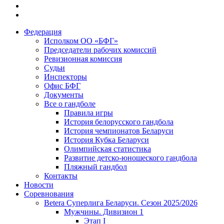
Федерация
Исполком ОО «БФГ»
Председатели рабочих комиссий
Ревизионная комиссия
Судьи
Инспекторы
Офис БФГ
Документы
Все о гандболе
Правила игры
История белорусского гандбола
История чемпионатов Беларуси
История Кубка Беларуси
Олимпийская статистика
Развитие детско-юношеского гандбола
Пляжный гандбол
Контакты
Новости
Соревнования
Betera Суперлига Беларуси. Сезон 2025/2026
Мужчины. Дивизион 1
Этап I