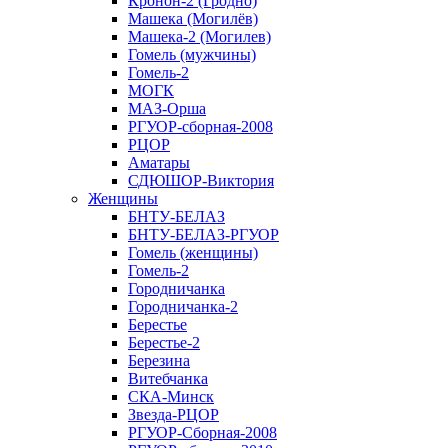
Кронон-2 (Гродно)
Машека (Могилёв)
Машека-2 (Могилев)
Гомель (мужчины)
Гомель-2
МОГК
МАЗ-Орша
РГУОР-сборная-2008
РЦОР
Аматары
СДЮШОР-Виктория
Женщины
БНТУ-БЕЛАЗ
БНТУ-БЕЛАЗ-РГУОР
Гомель (женщины)
Гомель-2
Городничанка
Городничанка-2
Берестье
Берестье-2
Березина
Витебчанка
СКА-Минск
Звезда-РЦОР
РГУОР-Сборная-2008