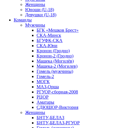
Женщины
Юноши (U-18)
Девушки (U-18)
Команды
Мужчины
БГК «Мешков Брест»
СКА-Минск
БГУФК-СКА
СКА-Юни
Кронон (Гродно)
Кронон-2 (Гродно)
Машека (Могилёв)
Машека-2 (Могилев)
Гомель (мужчины)
Гомель-2
МОГК
МАЗ-Орша
РГУОР-сборная-2008
РЦОР
Аматары
СДЮШОР-Виктория
Женщины
БНТУ-БЕЛАЗ
БНТУ-БЕЛАЗ-РГУОР
Гомель (женщины)