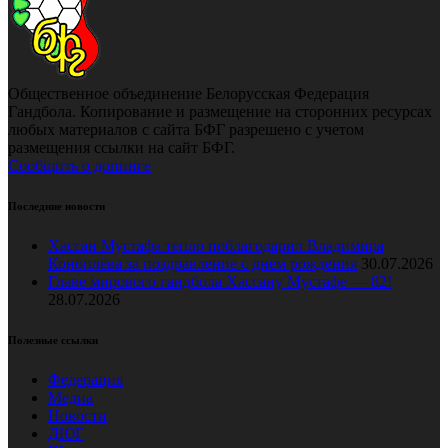
Общественное объединение Белорусская Федерация
Гандбола. Копирование и размещение на сторонних ресурсах
любых материалов с сайта БФГ разрешено с учетом
размещения ссылки на сайт БФГ.
Сообщить о допинге
Последние новости
Хассан Мустафа тепло поблагодарил Владимира
Коноплёва за поздравление с днем рождения
30.07.2026
Главе мирового гандбола Хассану Мустафе — 82!
28.07.2026
Полезные ссылки
Федерация
Медиа
Новости
ДЮГ