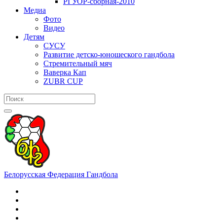
РГУОР-сборная-2010
Медиа
Фото
Видео
Детям
СУСУ
Развитие детско-юношеского гандбола
Стремительный мяч
Ваверка Кап
ZUBR CUP
Белорусская Федерация Гандбола