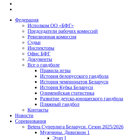
Федерация
Исполком ОО «БФГ»
Председатели рабочих комиссий
Ревизионная комиссия
Судьи
Инспекторы
Офис БФГ
Документы
Все о гандболе
Правила игры
История белорусского гандбола
История чемпионатов Беларуси
История Кубка Беларуси
Олимпийская статистика
Развитие детско-юношеского гандбола
Пляжный гандбол
Контакты
Новости
Соревнования
Betera Суперлига Беларуси. Сезон 2025/2026
Мужчины. Дивизион 1
Этап I