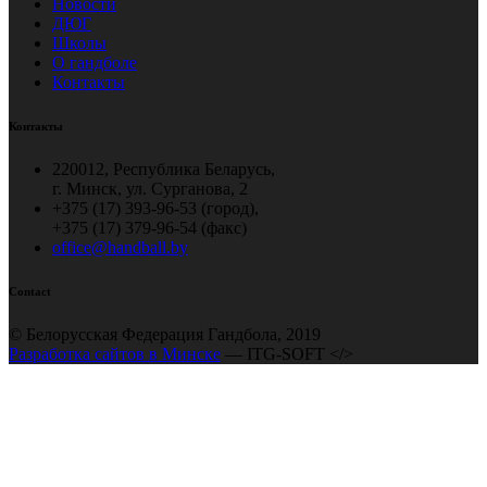
Новости
ДЮГ
Школы
О гандболе
Контакты
Контакты
220012, Республика Беларусь,
г. Минск, ул. Сурганова, 2
+375 (17) 393-96-53 (город),
+375 (17) 379-96-54 (факс)
office@handball.by
Contact
© Белорусская Федерация Гандбола, 2019
Разработка сайтов в Минске
— ITG-SOFT </>