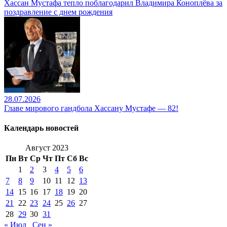
Хассан Мустафа тепло поблагодарил Владимира Коноплёва за
поздравление с днем рождения
28.07.2026
Главе мирового гандбола Хассану Мустафе — 82!
Календарь новостей
Август 2023
Пн
Вт
Ср
Чт
Пт
Сб
Вс
1
2
3
4
5
6
7
8
9
10
11
12
13
14
15
16
17
18
19
20
21
22
23
24
25
26
27
28
29
30
31
« Июл
Сен »