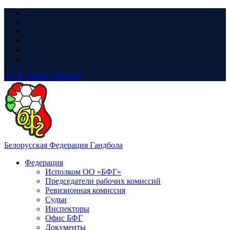
LIVE
ТРАНСЛЯЦИЯ
Белорусская Федерация Гандбола
Федерация
Исполком ОО «БФГ»
Председатели рабочих комиссий
Ревизионная комиссия
Судьи
Инспекторы
Офис БФГ
Документы