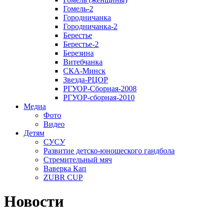
Гомель-2
Городничанка
Городничанка-2
Берестье
Берестье-2
Березина
Витебчанка
СКА-Минск
Звезда-РЦОР
РГУОР-Сборная-2008
РГУОР-сборная-2010
Медиа
Фото
Видео
Детям
СУСУ
Развитие детско-юношеского гандбола
Стремительный мяч
Ваверка Кап
ZUBR CUP
Новости