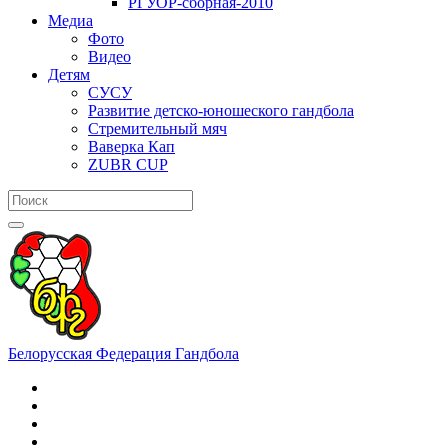
РГУОР-сборная-2010
Медиа
Фото
Видео
Детям
СУСУ
Развитие детско-юношеского гандбола
Стремительный мяч
Ваверка Кап
ZUBR CUP
Белорусская Федерация Гандбола