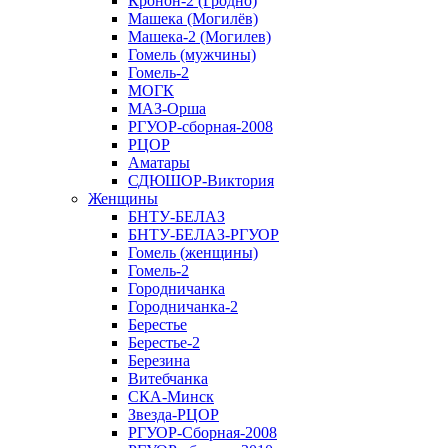
Кронон-2 (Гродно)
Машека (Могилёв)
Машека-2 (Могилев)
Гомель (мужчины)
Гомель-2
МОГК
МАЗ-Орша
РГУОР-сборная-2008
РЦОР
Аматары
СДЮШОР-Виктория
Женщины
БНТУ-БЕЛАЗ
БНТУ-БЕЛАЗ-РГУОР
Гомель (женщины)
Гомель-2
Городничанка
Городничанка-2
Берестье
Берестье-2
Березина
Витебчанка
СКА-Минск
Звезда-РЦОР
РГУОР-Сборная-2008