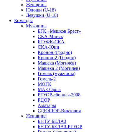
Женщины
Юноши (U-18)
Девушки (U-18)
Команды
Мужчины
БГК «Мешков Брест»
СКА-Минск
БГУФК-СКА
СКА-Юни
Кронон (Гродно)
Кронон-2 (Гродно)
Машека (Могилёв)
Машека-2 (Могилев)
Гомель (мужчины)
Гомель-2
МОГК
МАЗ-Орша
РГУОР-сборная-2008
РЦОР
Аматары
СДЮШОР-Виктория
Женщины
БНТУ-БЕЛАЗ
БНТУ-БЕЛАЗ-РГУОР
Гомель (женщины)