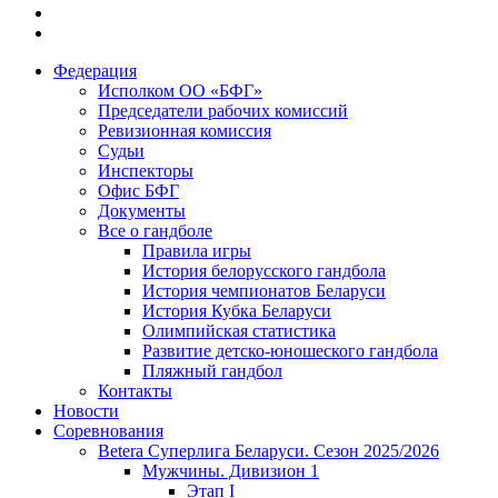
Федерация
Исполком ОО «БФГ»
Председатели рабочих комиссий
Ревизионная комиссия
Судьи
Инспекторы
Офис БФГ
Документы
Все о гандболе
Правила игры
История белорусского гандбола
История чемпионатов Беларуси
История Кубка Беларуси
Олимпийская статистика
Развитие детско-юношеского гандбола
Пляжный гандбол
Контакты
Новости
Соревнования
Betera Суперлига Беларуси. Сезон 2025/2026
Мужчины. Дивизион 1
Этап I