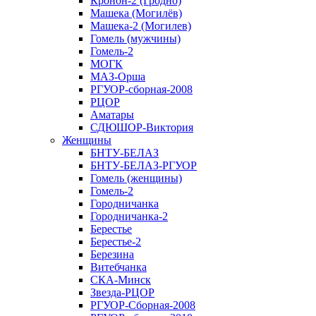
Кронон-2 (Гродно)
Машека (Могилёв)
Машека-2 (Могилев)
Гомель (мужчины)
Гомель-2
МОГК
МАЗ-Орша
РГУОР-сборная-2008
РЦОР
Аматары
СДЮШОР-Виктория
Женщины
БНТУ-БЕЛАЗ
БНТУ-БЕЛАЗ-РГУОР
Гомель (женщины)
Гомель-2
Городничанка
Городничанка-2
Берестье
Берестье-2
Березина
Витебчанка
СКА-Минск
Звезда-РЦОР
РГУОР-Сборная-2008