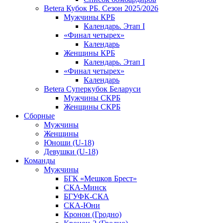
Betera Кубок РБ. Сезон 2025/2026
Мужчины КРБ
Календарь. Этап I
«Финал четырех»
Календарь
Женщины КРБ
Календарь. Этап I
«Финал четырех»
Календарь
Betera Суперкубок Беларуси
Мужчины СКРБ
Женщины СКРБ
Сборные
Мужчины
Женщины
Юноши (U-18)
Девушки (U-18)
Команды
Мужчины
БГК «Мешков Брест»
СКА-Минск
БГУФК-СКА
СКА-Юни
Кронон (Гродно)