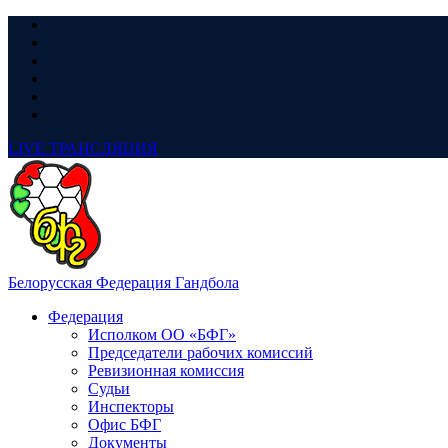
LIVE
ТРАНСЛЯЦИЯ
Белорусская Федерация Гандбола
Федерация
Исполком ОО «БФГ»
Председатели рабочих комиссий
Ревизионная комиссия
Судьи
Инспекторы
Офис БФГ
Документы