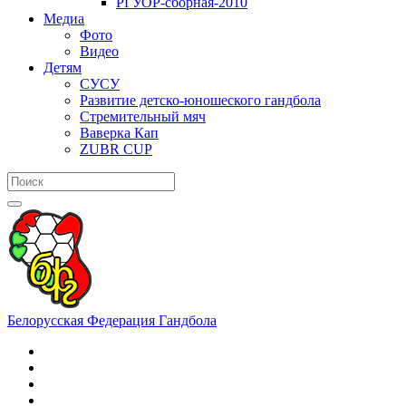
РГУОР-сборная-2010
Медиа
Фото
Видео
Детям
СУСУ
Развитие детско-юношеского гандбола
Стремительный мяч
Ваверка Кап
ZUBR CUP
Белорусская Федерация Гандбола