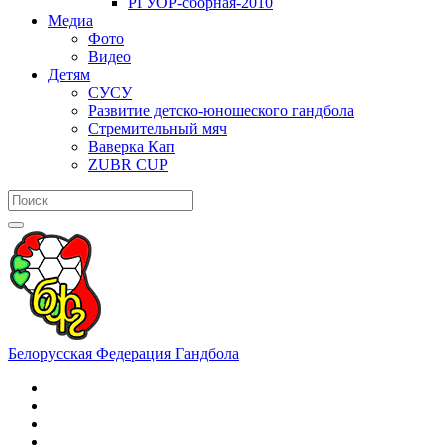
РГУОР-сборная-2010
Медиа
Фото
Видео
Детям
СУСУ
Развитие детско-юношеского гандбола
Стремительный мяч
Ваверка Кап
ZUBR CUP
Белорусская Федерация Гандбола