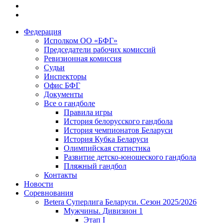
Федерация
Исполком ОО «БФГ»
Председатели рабочих комиссий
Ревизионная комиссия
Судьи
Инспекторы
Офис БФГ
Документы
Все о гандболе
Правила игры
История белорусского гандбола
История чемпионатов Беларуси
История Кубка Беларуси
Олимпийская статистика
Развитие детско-юношеского гандбола
Пляжный гандбол
Контакты
Новости
Соревнования
Betera Суперлига Беларуси. Сезон 2025/2026
Мужчины. Дивизион 1
Этап I