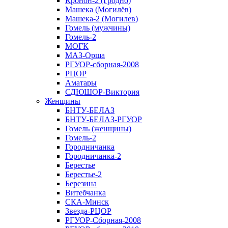
Кронон-2 (Гродно)
Машека (Могилёв)
Машека-2 (Могилев)
Гомель (мужчины)
Гомель-2
МОГК
МАЗ-Орша
РГУОР-сборная-2008
РЦОР
Аматары
СДЮШОР-Виктория
Женщины
БНТУ-БЕЛАЗ
БНТУ-БЕЛАЗ-РГУОР
Гомель (женщины)
Гомель-2
Городничанка
Городничанка-2
Берестье
Берестье-2
Березина
Витебчанка
СКА-Минск
Звезда-РЦОР
РГУОР-Сборная-2008