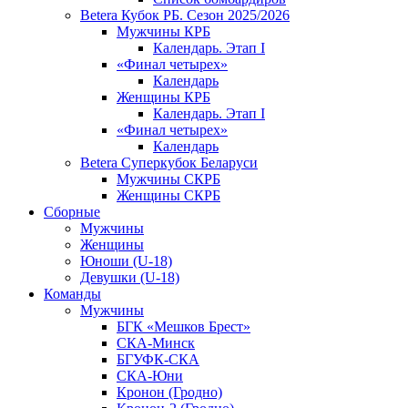
Betera Кубок РБ. Сезон 2025/2026
Мужчины КРБ
Календарь. Этап I
«Финал четырех»
Календарь
Женщины КРБ
Календарь. Этап I
«Финал четырех»
Календарь
Betera Суперкубок Беларуси
Мужчины СКРБ
Женщины СКРБ
Сборные
Мужчины
Женщины
Юноши (U-18)
Девушки (U-18)
Команды
Мужчины
БГК «Мешков Брест»
СКА-Минск
БГУФК-СКА
СКА-Юни
Кронон (Гродно)