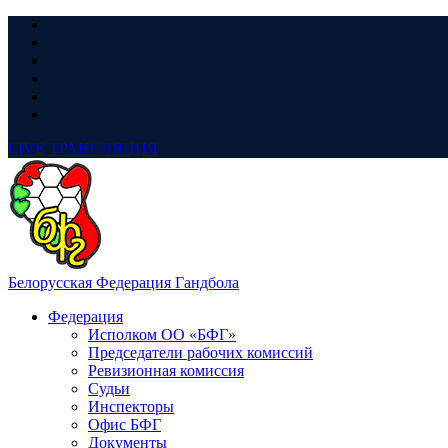
LIVE
ТРАНСЛЯЦИЯ
Белорусская Федерация Гандбола
Федерация
Исполком ОО «БФГ»
Председатели рабочих комиссий
Ревизионная комиссия
Судьи
Инспекторы
Офис БФГ
Документы