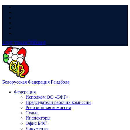
LIVE
ТРАНСЛЯЦИЯ
Белорусская Федерация Гандбола
Федерация
Исполком ОО «БФГ»
Председатели рабочих комиссий
Ревизионная комиссия
Судьи
Инспекторы
Офис БФГ
Документы