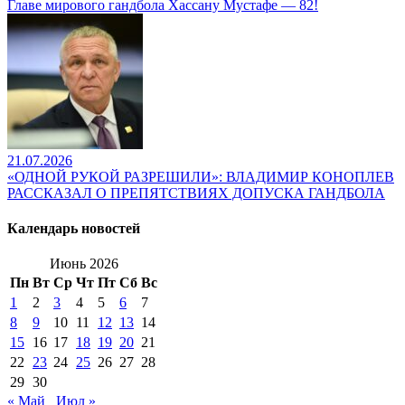
Главе мирового гандбола Хассану Мустафе — 82!
21.07.2026
«ОДНОЙ РУКОЙ РАЗРЕШИЛИ»: ВЛАДИМИР КОНОПЛЕВ
РАССКАЗАЛ О ПРЕПЯТСТВИЯХ ДОПУСКА ГАНДБОЛА
Календарь новостей
Июнь 2026
Пн
Вт
Ср
Чт
Пт
Сб
Вс
1
2
3
4
5
6
7
8
9
10
11
12
13
14
15
16
17
18
19
20
21
22
23
24
25
26
27
28
29
30
« Май
Июл »