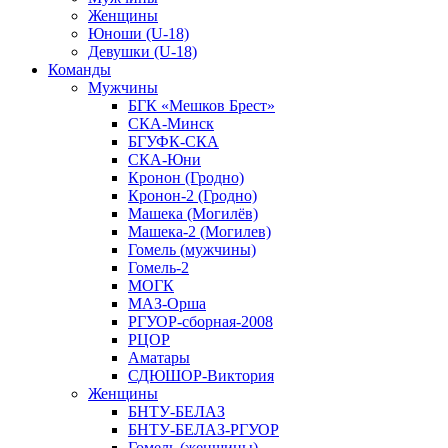
Женщины
Юноши (U-18)
Девушки (U-18)
Команды
Мужчины
БГК «Мешков Брест»
СКА-Минск
БГУФК-СКА
СКА-Юни
Кронон (Гродно)
Кронон-2 (Гродно)
Машека (Могилёв)
Машека-2 (Могилев)
Гомель (мужчины)
Гомель-2
МОГК
МАЗ-Орша
РГУОР-сборная-2008
РЦОР
Аматары
СДЮШОР-Виктория
Женщины
БНТУ-БЕЛАЗ
БНТУ-БЕЛАЗ-РГУОР
Гомель (женщины)