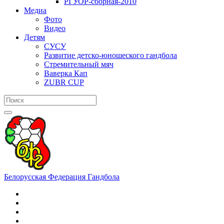
РГУОР-сборная-2010
Медиа
Фото
Видео
Детям
СУСУ
Развитие детско-юношеского гандбола
Стремительный мяч
Ваверка Кап
ZUBR CUP
Белорусская Федерация Гандбола