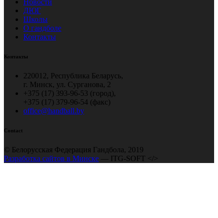
Новости
ДЮГ
Школы
О гандболе
Контакты
Контакты
220012, Республика Беларусь,
г. Минск, ул. Сурганова, 2
+375 (17) 393-96-53 (город),
+375 (17) 379-96-54 (факс)
office@handball.by
Contact
© Белорусская Федерация Гандбола, 2019
Разработка сайтов в Минске
— ITG-SOFT </>