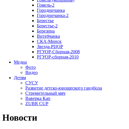
Гомель-2
Городничанка
Городничанка-2
Берестье
Берестье-2
Березина
Витебчанка
СКА-Минск
Звезда-РЦОР
РГУОР-Сборная-2008
РГУОР-сборная-2010
Медиа
Фото
Видео
Детям
СУСУ
Развитие детско-юношеского гандбола
Стремительный мяч
Ваверка Кап
ZUBR CUP
Новости