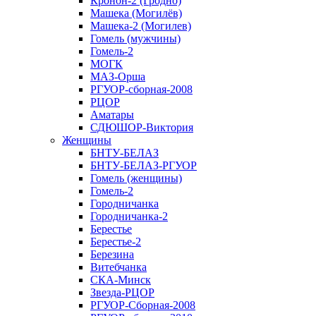
Кронон-2 (Гродно)
Машека (Могилёв)
Машека-2 (Могилев)
Гомель (мужчины)
Гомель-2
МОГК
МАЗ-Орша
РГУОР-сборная-2008
РЦОР
Аматары
СДЮШОР-Виктория
Женщины
БНТУ-БЕЛАЗ
БНТУ-БЕЛАЗ-РГУОР
Гомель (женщины)
Гомель-2
Городничанка
Городничанка-2
Берестье
Берестье-2
Березина
Витебчанка
СКА-Минск
Звезда-РЦОР
РГУОР-Сборная-2008