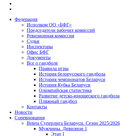
Федерация
Исполком ОО «БФГ»
Председатели рабочих комиссий
Ревизионная комиссия
Судьи
Инспекторы
Офис БФГ
Документы
Все о гандболе
Правила игры
История белорусского гандбола
История чемпионатов Беларуси
История Кубка Беларуси
Олимпийская статистика
Развитие детско-юношеского гандбола
Пляжный гандбол
Контакты
Новости
Соревнования
Betera Суперлига Беларуси. Сезон 2025/2026
Мужчины. Дивизион 1
Этап I