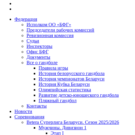
Федерация
Исполком ОО «БФГ»
Председатели рабочих комиссий
Ревизионная комиссия
Судьи
Инспекторы
Офис БФГ
Документы
Все о гандболе
Правила игры
История белорусского гандбола
История чемпионатов Беларуси
История Кубка Беларуси
Олимпийская статистика
Развитие детско-юношеского гандбола
Пляжный гандбол
Контакты
Новости
Соревнования
Betera Суперлига Беларуси. Сезон 2025/2026
Мужчины. Дивизион 1
Этап I