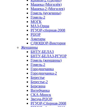
Кронон-2 (Гродно)
Машека (Могилёв)
Машека-2 (Могилев)
Гомель (мужчины)
Гомель-2
МОГК
МАЗ-Орша
РГУОР-сборная-2008
РЦОР
Аматары
СДЮШОР-Виктория
Женщины
БНТУ-БЕЛАЗ
БНТУ-БЕЛАЗ-РГУОР
Гомель (женщины)
Гомель-2
Городничанка
Городничанка-2
Берестье
Берестье-2
Березина
Витебчанка
СКА-Минск
Звезда-РЦОР
РГУОР-Сборная-2008