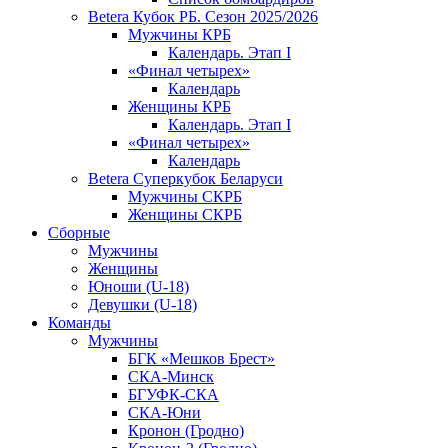
Betera Кубок РБ. Сезон 2025/2026
Мужчины КРБ
Календарь. Этап I
«Финал четырех»
Календарь
Женщины КРБ
Календарь. Этап I
«Финал четырех»
Календарь
Betera Суперкубок Беларуси
Мужчины СКРБ
Женщины СКРБ
Сборные
Мужчины
Женщины
Юноши (U-18)
Девушки (U-18)
Команды
Мужчины
БГК «Мешков Брест»
СКА-Минск
БГУФК-СКА
СКА-Юни
Кронон (Гродно)