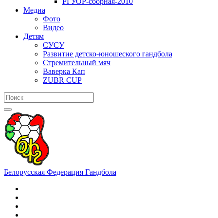
РГУОР-сборная-2010
Медиа
Фото
Видео
Детям
СУСУ
Развитие детско-юношеского гандбола
Стремительный мяч
Ваверка Кап
ZUBR CUP
Белорусская Федерация Гандбола