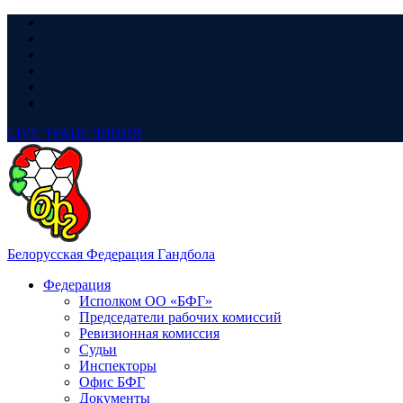
LIVE
ТРАНСЛЯЦИЯ
Белорусская Федерация Гандбола
Федерация
Исполком ОО «БФГ»
Председатели рабочих комиссий
Ревизионная комиссия
Судьи
Инспекторы
Офис БФГ
Документы