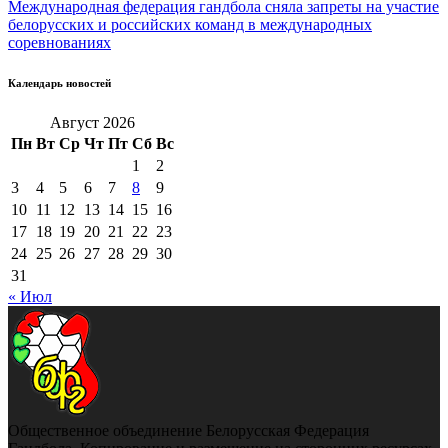
Международная федерация гандбола сняла запреты на участие
белорусских и российских команд в международных
соревнованиях
Календарь новостей
Август 2026
Пн
Вт
Ср
Чт
Пт
Сб
Вс
1
2
3
4
5
6
7
8
9
10
11
12
13
14
15
16
17
18
19
20
21
22
23
24
25
26
27
28
29
30
31
« Июл
Общественное объединение Белорусская Федерация