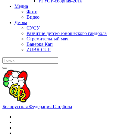
РГУОР-сборная-2010
Медиа
Фото
Видео
Детям
СУСУ
Развитие детско-юношеского гандбола
Стремительный мяч
Ваверка Кап
ZUBR CUP
Белорусская Федерация Гандбола