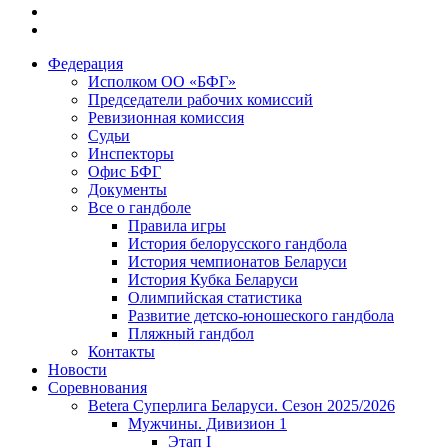
Федерация
Исполком ОО «БФГ»
Председатели рабочих комиссий
Ревизионная комиссия
Судьи
Инспекторы
Офис БФГ
Документы
Все о гандболе
Правила игры
История белорусского гандбола
История чемпионатов Беларуси
История Кубка Беларуси
Олимпийская статистика
Развитие детско-юношеского гандбола
Пляжный гандбол
Контакты
Новости
Соревнования
Betera Суперлига Беларуси. Сезон 2025/2026
Мужчины. Дивизион 1
Этап I