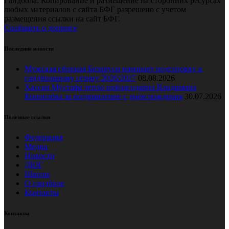
Гандбола. Копирование и размещение на сторонних ресурсах
любых материалов с сайта БФГ разрешено с учетом
размещения ссылки на сайт БФГ.
Сообщить о допинге
Последние новости
Мужская сборная Беларуси начинает подготовку к
гандбольному сезону 2026/2027
08.08.2026
Хассан Мустафа тепло поблагодарил Владимира
Коноплёва за поздравление с днем рождения
30.07.2026
Полезные ссылки
Федерация
Медиа
Новости
ДЮГ
Школы
О гандболе
Контакты
Контакты