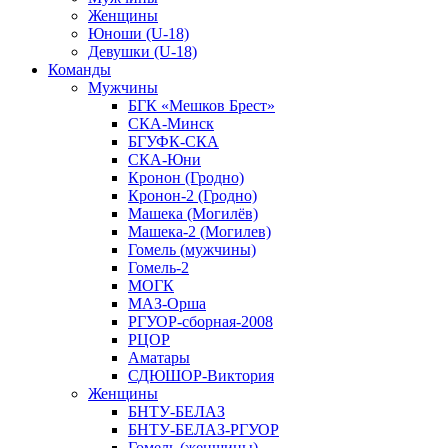
Женщины
Юноши (U-18)
Девушки (U-18)
Команды
Мужчины
БГК «Мешков Брест»
СКА-Минск
БГУФК-СКА
СКА-Юни
Кронон (Гродно)
Кронон-2 (Гродно)
Машека (Могилёв)
Машека-2 (Могилев)
Гомель (мужчины)
Гомель-2
МОГК
МАЗ-Орша
РГУОР-сборная-2008
РЦОР
Аматары
СДЮШОР-Виктория
Женщины
БНТУ-БЕЛАЗ
БНТУ-БЕЛАЗ-РГУОР
Гомель (женщины)