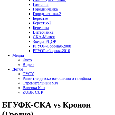
Гомель-2
Городничанка
Городничанка-2
Берестье
Берестье-2
Березина
Витебчанка
СКА-Минск
Звезда-РЦОР
РГУОР-Сборная-2008
РГУОР-сборная-2010
Медиа
Фото
Видео
Детям
СУСУ
Развитие детско-юношеского гандбола
Стремительный мяч
Ваверка Кап
ZUBR CUP
БГУФК-СКА vs Кронон
(Гродно)