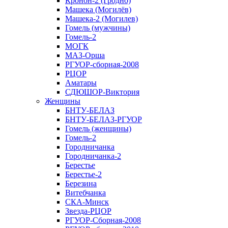
Кронон-2 (Гродно)
Машека (Могилёв)
Машека-2 (Могилев)
Гомель (мужчины)
Гомель-2
МОГК
МАЗ-Орша
РГУОР-сборная-2008
РЦОР
Аматары
СДЮШОР-Виктория
Женщины
БНТУ-БЕЛАЗ
БНТУ-БЕЛАЗ-РГУОР
Гомель (женщины)
Гомель-2
Городничанка
Городничанка-2
Берестье
Берестье-2
Березина
Витебчанка
СКА-Минск
Звезда-РЦОР
РГУОР-Сборная-2008