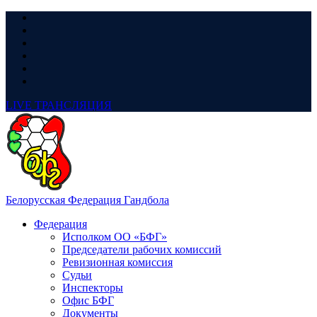
LIVE
ТРАНСЛЯЦИЯ
Белорусская Федерация Гандбола
Федерация
Исполком ОО «БФГ»
Председатели рабочих комиссий
Ревизионная комиссия
Судьи
Инспекторы
Офис БФГ
Документы