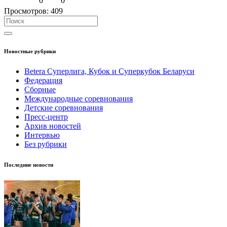
0
0
Просмотров:
409
Новостные рубрики
Betera Суперлига, Кубок и Суперкубок Беларуси
Федерация
Сборные
Международные соревнования
Детские соревнования
Пресс-центр
Архив новостей
Интервью
Без рубрики
Последние новости