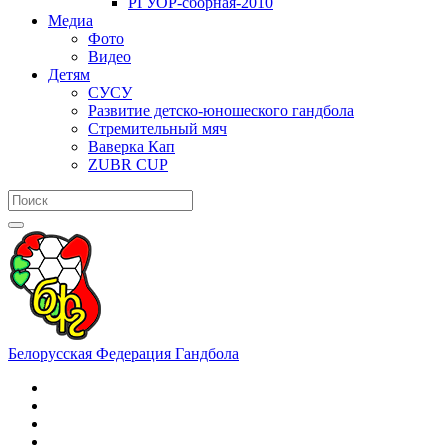
РГУОР-сборная-2010
Медиа
Фото
Видео
Детям
СУСУ
Развитие детско-юношеского гандбола
Стремительный мяч
Ваверка Кап
ZUBR CUP
Белорусская Федерация Гандбола