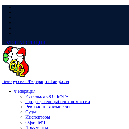
LIVE
ТРАНСЛЯЦИЯ
Белорусская Федерация Гандбола
Федерация
Исполком ОО «БФГ»
Председатели рабочих комиссий
Ревизионная комиссия
Судьи
Инспекторы
Офис БФГ
Документы