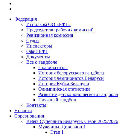
Федерация
Исполком ОО «БФГ»
Председатели рабочих комиссий
Ревизионная комиссия
Судьи
Инспекторы
Офис БФГ
Документы
Все о гандболе
Правила игры
История белорусского гандбола
История чемпионатов Беларуси
История Кубка Беларуси
Олимпийская статистика
Развитие детско-юношеского гандбола
Пляжный гандбол
Контакты
Новости
Соревнования
Betera Суперлига Беларуси. Сезон 2025/2026
Мужчины. Дивизион 1
Этап I