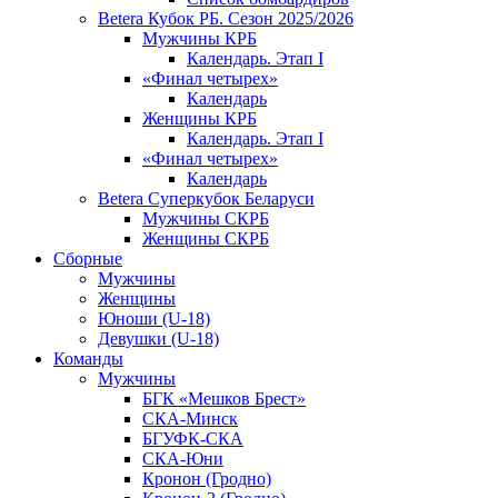
Betera Кубок РБ. Сезон 2025/2026
Мужчины КРБ
Календарь. Этап I
«Финал четырех»
Календарь
Женщины КРБ
Календарь. Этап I
«Финал четырех»
Календарь
Betera Суперкубок Беларуси
Мужчины СКРБ
Женщины СКРБ
Сборные
Мужчины
Женщины
Юноши (U-18)
Девушки (U-18)
Команды
Мужчины
БГК «Мешков Брест»
СКА-Минск
БГУФК-СКА
СКА-Юни
Кронон (Гродно)