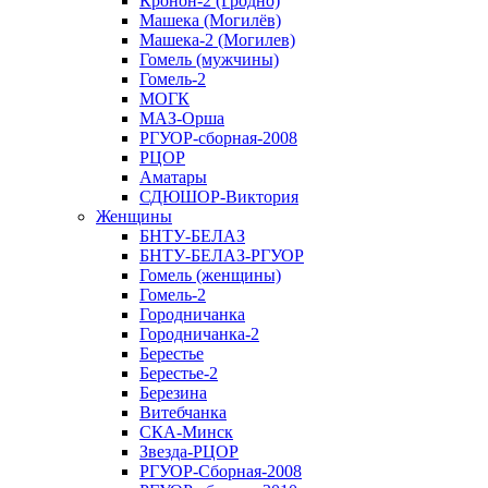
Кронон-2 (Гродно)
Машека (Могилёв)
Машека-2 (Могилев)
Гомель (мужчины)
Гомель-2
МОГК
МАЗ-Орша
РГУОР-сборная-2008
РЦОР
Аматары
СДЮШОР-Виктория
Женщины
БНТУ-БЕЛАЗ
БНТУ-БЕЛАЗ-РГУОР
Гомель (женщины)
Гомель-2
Городничанка
Городничанка-2
Берестье
Берестье-2
Березина
Витебчанка
СКА-Минск
Звезда-РЦОР
РГУОР-Сборная-2008