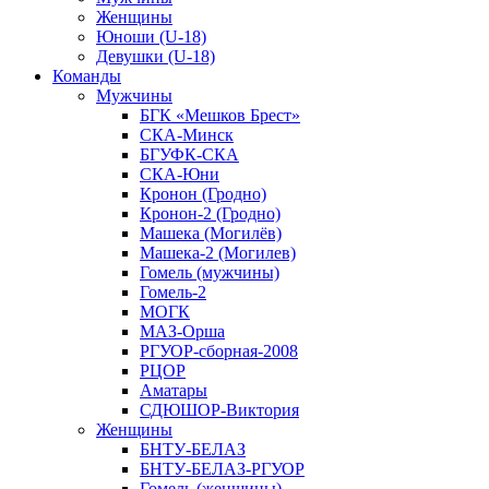
Женщины
Юноши (U-18)
Девушки (U-18)
Команды
Мужчины
БГК «Мешков Брест»
СКА-Минск
БГУФК-СКА
СКА-Юни
Кронон (Гродно)
Кронон-2 (Гродно)
Машека (Могилёв)
Машека-2 (Могилев)
Гомель (мужчины)
Гомель-2
МОГК
МАЗ-Орша
РГУОР-сборная-2008
РЦОР
Аматары
СДЮШОР-Виктория
Женщины
БНТУ-БЕЛАЗ
БНТУ-БЕЛАЗ-РГУОР
Гомель (женщины)