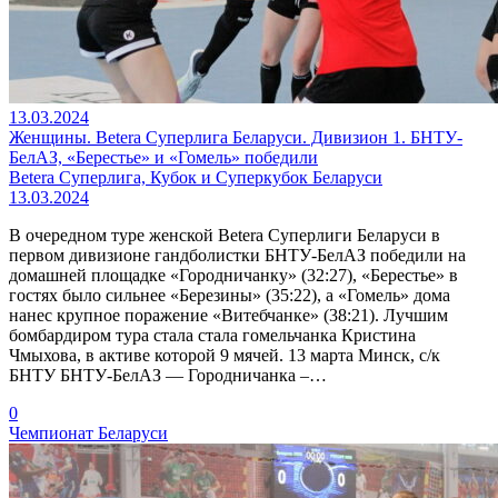
13.03.2024
Женщины. Betera Суперлига Беларуси. Дивизион 1. БНТУ-
БелАЗ, «Берестье» и «Гомель» победили
Betera Суперлига, Кубок и Суперкубок Беларуси
13.03.2024
В очередном туре женской Betera Суперлиги Беларуси в
первом дивизионе гандболистки БНТУ-БелАЗ победили на
домашней площадке «Городничанку» (32:27), «Берестье» в
гостях было сильнее «Березины» (35:22), а «Гомель» дома
нанес крупное поражение «Витебчанке» (38:21). Лучшим
бомбардиром тура стала стала гомельчанка Кристина
Чмыхова, в активе которой 9 мячей. 13 марта Минск, с/к
БНТУ БНТУ-БелАЗ — Городничанка –…
0
Чемпионат Беларуси