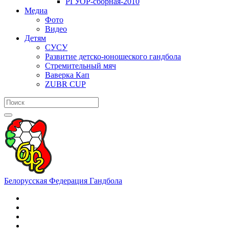
РГУОР-сборная-2010
Медиа
Фото
Видео
Детям
СУСУ
Развитие детско-юношеского гандбола
Стремительный мяч
Ваверка Кап
ZUBR CUP
Белорусская Федерация Гандбола