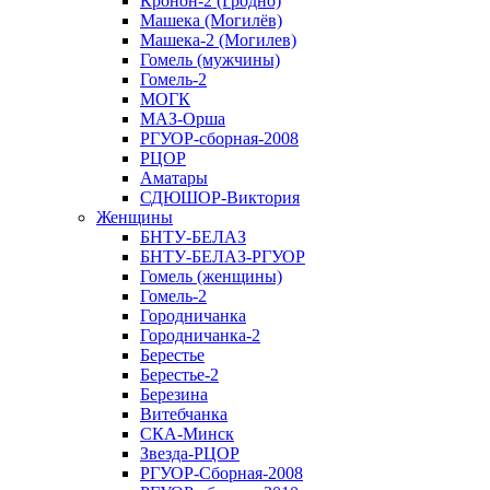
Кронон-2 (Гродно)
Машека (Могилёв)
Машека-2 (Могилев)
Гомель (мужчины)
Гомель-2
МОГК
МАЗ-Орша
РГУОР-сборная-2008
РЦОР
Аматары
СДЮШОР-Виктория
Женщины
БНТУ-БЕЛАЗ
БНТУ-БЕЛАЗ-РГУОР
Гомель (женщины)
Гомель-2
Городничанка
Городничанка-2
Берестье
Берестье-2
Березина
Витебчанка
СКА-Минск
Звезда-РЦОР
РГУОР-Сборная-2008