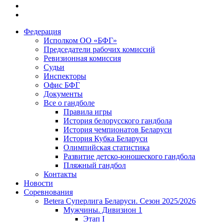
Федерация
Исполком ОО «БФГ»
Председатели рабочих комиссий
Ревизионная комиссия
Судьи
Инспекторы
Офис БФГ
Документы
Все о гандболе
Правила игры
История белорусского гандбола
История чемпионатов Беларуси
История Кубка Беларуси
Олимпийская статистика
Развитие детско-юношеского гандбола
Пляжный гандбол
Контакты
Новости
Соревнования
Betera Суперлига Беларуси. Сезон 2025/2026
Мужчины. Дивизион 1
Этап I