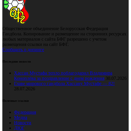
Общественное объединение Белорусская Федерация
Гандбола. Копирование и размещение на сторонних ресурсах
любых материалов с сайта БФГ разрешено с учетом
размещения ссылки на сайт БФГ.
Сообщить о допинге
Последние новости
Хассан Мустафа тепло поблагодарил Владимира
Коноплёва за поздравление с днем рождения
30.07.2026
Главе мирового гандбола Хассану Мустафе — 82!
28.07.2026
Полезные ссылки
Федерация
Медиа
Новости
ДЮГ