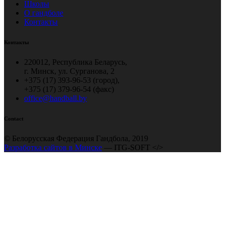
Школы
О гандболе
Контакты
Контакты
220012, Республика Беларусь,
г. Минск, ул. Сурганова, 2
+375 (17) 393-96-53 (город),
+375 (17) 379-96-54 (факс)
office@handball.by
Contact
© Белорусская Федерация Гандбола, 2019
Разработка сайтов в Минске
— ITG-SOFT </>