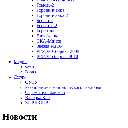
Гомель-2
Городничанка
Городничанка-2
Берестье
Берестье-2
Березина
Витебчанка
СКА-Минск
Звезда-РЦОР
РГУОР-Сборная-2008
РГУОР-сборная-2010
Медиа
Фото
Видео
Детям
СУСУ
Развитие детско-юношеского гандбола
Стремительный мяч
Ваверка Кап
ZUBR CUP
Новости