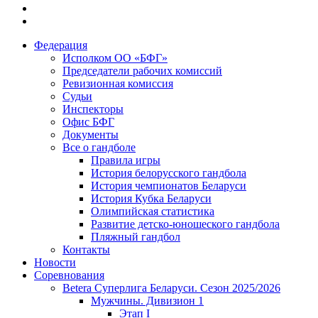
Федерация
Исполком ОО «БФГ»
Председатели рабочих комиссий
Ревизионная комиссия
Судьи
Инспекторы
Офис БФГ
Документы
Все о гандболе
Правила игры
История белорусского гандбола
История чемпионатов Беларуси
История Кубка Беларуси
Олимпийская статистика
Развитие детско-юношеского гандбола
Пляжный гандбол
Контакты
Новости
Соревнования
Betera Суперлига Беларуси. Сезон 2025/2026
Мужчины. Дивизион 1
Этап I