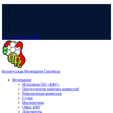
LIVE
ТРАНСЛЯЦИЯ
Белорусская Федерация Гандбола
Федерация
Исполком ОО «БФГ»
Председатели рабочих комиссий
Ревизионная комиссия
Судьи
Инспекторы
Офис БФГ
Документы