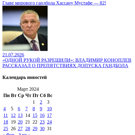
Главе мирового гандбола Хассану Мустафе — 82!
21.07.2026
«ОДНОЙ РУКОЙ РАЗРЕШИЛИ»: ВЛАДИМИР КОНОПЛЕВ
РАССКАЗАЛ О ПРЕПЯТСТВИЯХ ДОПУСКА ГАНДБОЛА
Календарь новостей
Март 2024
Пн
Вт
Ср
Чт
Пт
Сб
Вс
1
2
3
4
5
6
7
8
9
10
11
12
13
14
15
16
17
18
19
20
21
22
23
24
25
26
27
28
29
30
31
« Фев
Апр »