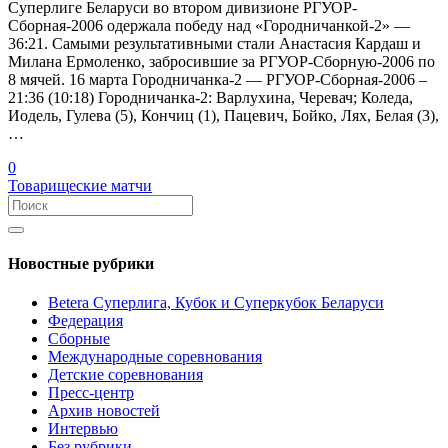
Суперлиге Беларуси во втором дивизионе РГУОР-
Сборная-2006 одержала победу над «Городничанкой-2» —
36:21. Самыми результативными стали Анастасия Кардаш и
Милана Ермоленко, забросившие за РГУОР-Сборную-2006 по
8 мячей. 16 марта Городничанка-2 — РГУОР-Сборная-2006 –
21:36 (10:18) Городничанка-2: Варлухина, Черевач; Коледа,
Иодель, Гулева (5), Кончиц (1), Пацевич, Бойко, Лях, Белая (3),
…
0
Товарищеские матчи
Новостные рубрики
Betera Суперлига, Кубок и Суперкубок Беларуси
Федерация
Сборные
Международные соревнования
Детские соревнования
Пресс-центр
Архив новостей
Интервью
Без рубрики