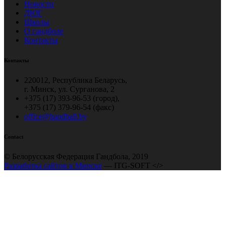
Новости
ДЮГ
Школы
О гандболе
Контакты
Контакты
220012, Республика Беларусь,
г. Минск, ул. Сурганова, 2
+375 (17) 393-96-53 (город),
+375 (17) 379-96-54 (факс)
office@handball.by
Contact
© Белорусская Федерация Гандбола, 2019
Разработка сайтов в Минске
— ITG-SOFT </>