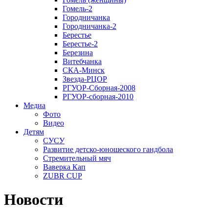
Гомель-2
Городничанка
Городничанка-2
Берестье
Берестье-2
Березина
Витебчанка
СКА-Минск
Звезда-РЦОР
РГУОР-Сборная-2008
РГУОР-сборная-2010
Медиа
Фото
Видео
Детям
СУСУ
Развитие детско-юношеского гандбола
Стремительный мяч
Ваверка Кап
ZUBR CUP
Новости