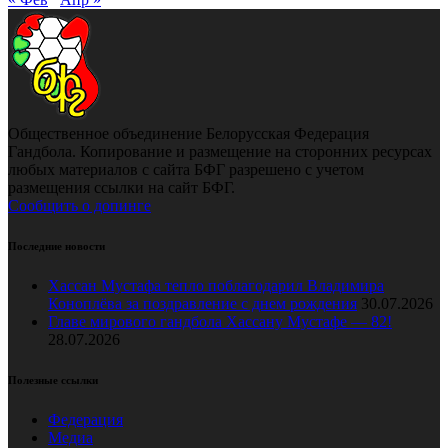
Общественное объединение Белорусская Федерация
Гандбола. Копирование и размещение на сторонних ресурсах
любых материалов с сайта БФГ разрешено с учетом
размещения ссылки на сайт БФГ.
Сообщить о допинге
Последние новости
Хассан Мустафа тепло поблагодарил Владимира
Коноплёва за поздравление с днем рождения
30.07.2026
Главе мирового гандбола Хассану Мустафе — 82!
28.07.2026
Полезные ссылки
Федерация
Медиа