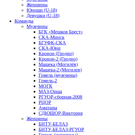
Женщины
Юноши (U-18)
Девушки (U-18)
Команды
Мужчины
БГК «Мешков Брест»
СКА-Минск
БГУФК-СКА
СКА-Юни
Кронон (Гродно)
Кронон-2 (Гродно)
Машека (Могилёв)
Машека-2 (Могилев)
Гомель (мужчины)
Гомель-2
МОГК
МАЗ-Орша
РГУОР-сборная-2008
РЦОР
Аматары
СДЮШОР-Виктория
Женщины
БНТУ-БЕЛАЗ
БНТУ-БЕЛАЗ-РГУОР
Гомель (женщины)