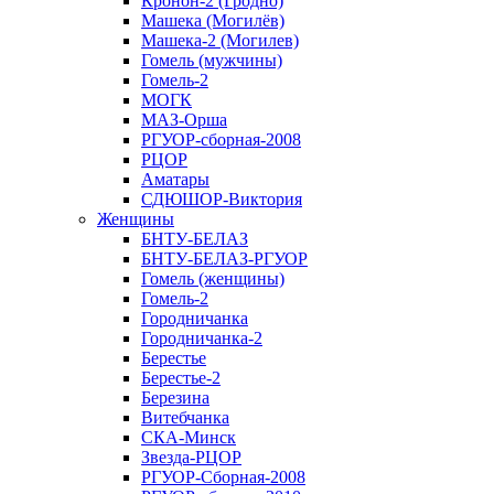
Кронон-2 (Гродно)
Машека (Могилёв)
Машека-2 (Могилев)
Гомель (мужчины)
Гомель-2
МОГК
МАЗ-Орша
РГУОР-сборная-2008
РЦОР
Аматары
СДЮШОР-Виктория
Женщины
БНТУ-БЕЛАЗ
БНТУ-БЕЛАЗ-РГУОР
Гомель (женщины)
Гомель-2
Городничанка
Городничанка-2
Берестье
Берестье-2
Березина
Витебчанка
СКА-Минск
Звезда-РЦОР
РГУОР-Сборная-2008