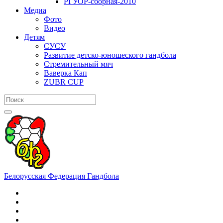
РГУОР-сборная-2010
Медиа
Фото
Видео
Детям
СУСУ
Развитие детско-юношеского гандбола
Стремительный мяч
Ваверка Кап
ZUBR CUP
Белорусская Федерация Гандбола