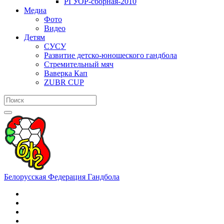
РГУОР-сборная-2010
Медиа
Фото
Видео
Детям
СУСУ
Развитие детско-юношеского гандбола
Стремительный мяч
Ваверка Кап
ZUBR CUP
Белорусская Федерация Гандбола