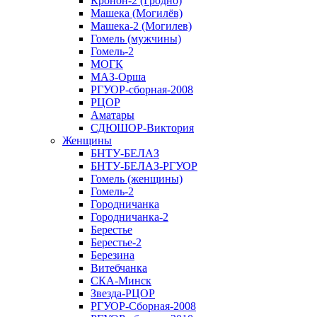
Кронон-2 (Гродно)
Машека (Могилёв)
Машека-2 (Могилев)
Гомель (мужчины)
Гомель-2
МОГК
МАЗ-Орша
РГУОР-сборная-2008
РЦОР
Аматары
СДЮШОР-Виктория
Женщины
БНТУ-БЕЛАЗ
БНТУ-БЕЛАЗ-РГУОР
Гомель (женщины)
Гомель-2
Городничанка
Городничанка-2
Берестье
Берестье-2
Березина
Витебчанка
СКА-Минск
Звезда-РЦОР
РГУОР-Сборная-2008