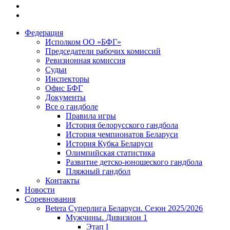
Федерация
Исполком ОО «БФГ»
Председатели рабочих комиссий
Ревизионная комиссия
Судьи
Инспекторы
Офис БФГ
Документы
Все о гандболе
Правила игры
История белорусского гандбола
История чемпионатов Беларуси
История Кубка Беларуси
Олимпийская статистика
Развитие детско-юношеского гандбола
Пляжный гандбол
Контакты
Новости
Соревнования
Betera Суперлига Беларуси. Сезон 2025/2026
Мужчины. Дивизион 1
Этап I