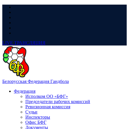
LIVE
ТРАНСЛЯЦИЯ
Белорусская Федерация Гандбола
Федерация
Исполком ОО «БФГ»
Председатели рабочих комиссий
Ревизионная комиссия
Судьи
Инспекторы
Офис БФГ
Документы