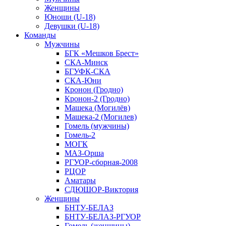
Женщины
Юноши (U-18)
Девушки (U-18)
Команды
Мужчины
БГК «Мешков Брест»
СКА-Минск
БГУФК-СКА
СКА-Юни
Кронон (Гродно)
Кронон-2 (Гродно)
Машека (Могилёв)
Машека-2 (Могилев)
Гомель (мужчины)
Гомель-2
МОГК
МАЗ-Орша
РГУОР-сборная-2008
РЦОР
Аматары
СДЮШОР-Виктория
Женщины
БНТУ-БЕЛАЗ
БНТУ-БЕЛАЗ-РГУОР
Гомель (женщины)