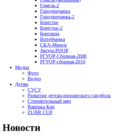
Гомель-2
Городничанка
Городничанка-2
Берестье
Берестье-2
Березина
Витебчанка
СКА-Минск
Звезда-РЦОР
РГУОР-Сборная-2008
РГУОР-сборная-2010
Медиа
Фото
Видео
Детям
СУСУ
Развитие детско-юношеского гандбола
Стремительный мяч
Ваверка Кап
ZUBR CUP
Новости