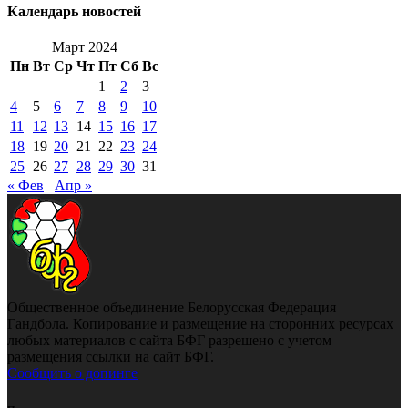
Календарь новостей
Март 2024
Пн
Вт
Ср
Чт
Пт
Сб
Вс
1
2
3
4
5
6
7
8
9
10
11
12
13
14
15
16
17
18
19
20
21
22
23
24
25
26
27
28
29
30
31
« Фев
Апр »
Общественное объединение Белорусская Федерация
Гандбола. Копирование и размещение на сторонних ресурсах
любых материалов с сайта БФГ разрешено с учетом
размещения ссылки на сайт БФГ.
Сообщить о допинге