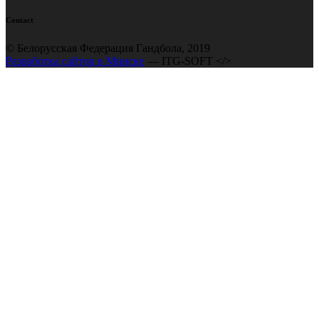
Contact
© Белорусская Федерация Гандбола, 2019
Разработка сайтов в Минске
— ITG-SOFT </>