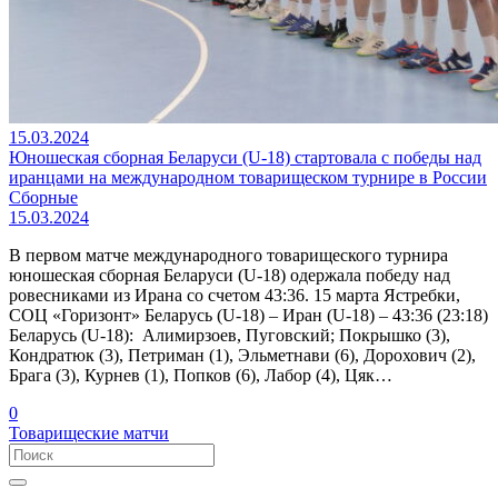
15.03.2024
Юношеская сборная Беларуси (U-18) стартовала с победы над
иранцами на международном товарищеском турнире в России
Сборные
15.03.2024
В первом матче международного товарищеского турнира
юношеская сборная Беларуси (U-18) одержала победу над
ровесниками из Ирана со счетом 43:36. 15 марта Ястребки,
СОЦ «Горизонт» Беларусь (U-18) – Иран (U-18) – 43:36 (23:18)
Беларусь (U-18): Алимирзоев, Пуговский; Покрышко (3),
Кондратюк (3), Петриман (1), Эльметнави (6), Дорохович (2),
Брага (3), Курнев (1), Попков (6), Лабор (4), Цяк…
0
Товарищеские матчи