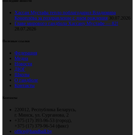
Последние новости
Хассан Мустафа тепло поблагодарил Владимира
Коноплёва за поздравление с днем рождения
30.07.2026
Главе мирового гандбола Хассану Мустафе — 82!
28.07.2026
Полезные ссылки
Федерация
Медиа
Новости
ДЮГ
Школы
О гандболе
Контакты
Контакты
220012, Республика Беларусь,
г. Минск, ул. Сурганова, 2
+375 (17) 393-96-53 (город),
+375 (17) 379-96-54 (факс)
office@handball.by