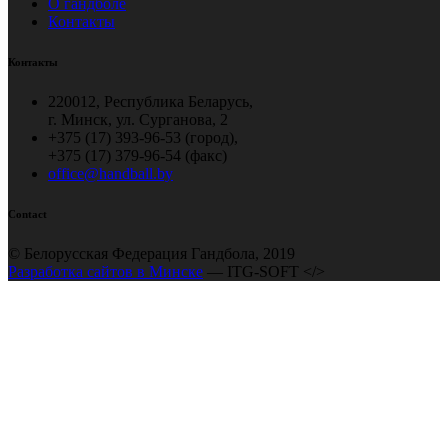
О гандболе
Контакты
Контакты
220012, Республика Беларусь,
г. Минск, ул. Сурганова, 2
+375 (17) 393-96-53 (город),
+375 (17) 379-96-54 (факс)
office@handball.by
Contact
© Белорусская Федерация Гандбола, 2019
Разработка сайтов в Минске
— ITG-SOFT </>