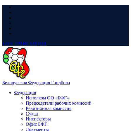
LIVE
ТРАНСЛЯЦИЯ
Белорусская Федерация Гандбола
Федерация
Исполком ОО «БФГ»
Председатели рабочих комиссий
Ревизионная комиссия
Судьи
Инспекторы
Офис БФГ
Документы