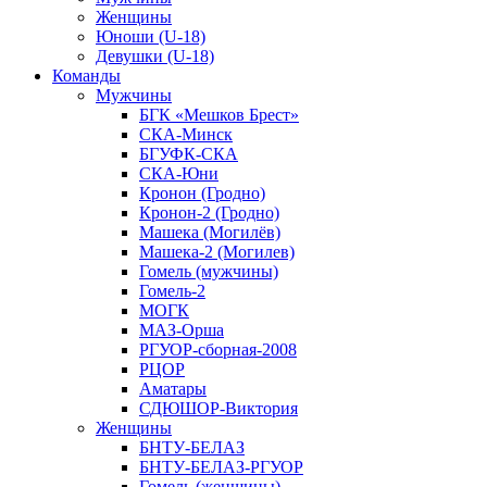
Женщины
Юноши (U-18)
Девушки (U-18)
Команды
Мужчины
БГК «Мешков Брест»
СКА-Минск
БГУФК-СКА
СКА-Юни
Кронон (Гродно)
Кронон-2 (Гродно)
Машека (Могилёв)
Машека-2 (Могилев)
Гомель (мужчины)
Гомель-2
МОГК
МАЗ-Орша
РГУОР-сборная-2008
РЦОР
Аматары
СДЮШОР-Виктория
Женщины
БНТУ-БЕЛАЗ
БНТУ-БЕЛАЗ-РГУОР
Гомель (женщины)