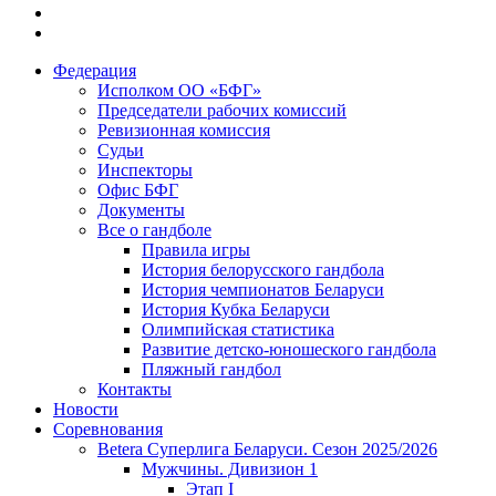
Федерация
Исполком ОО «БФГ»
Председатели рабочих комиссий
Ревизионная комиссия
Судьи
Инспекторы
Офис БФГ
Документы
Все о гандболе
Правила игры
История белорусского гандбола
История чемпионатов Беларуси
История Кубка Беларуси
Олимпийская статистика
Развитие детско-юношеского гандбола
Пляжный гандбол
Контакты
Новости
Соревнования
Betera Суперлига Беларуси. Сезон 2025/2026
Мужчины. Дивизион 1
Этап I