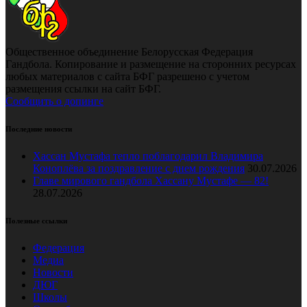
Общественное объединение Белорусская Федерация
Гандбола. Копирование и размещение на сторонних ресурсах
любых материалов с сайта БФГ разрешено с учетом
размещения ссылки на сайт БФГ.
Сообщить о допинге
Последние новости
Хассан Мустафа тепло поблагодарил Владимира
Коноплёва за поздравление с днем рождения
30.07.2026
Главе мирового гандбола Хассану Мустафе — 82!
28.07.2026
Полезные ссылки
Федерация
Медиа
Новости
ДЮГ
Школы