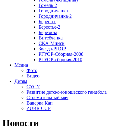
Гомель-2
Городничанка
Городничанка-2
Берестье
Берестье-2
Березина
Витебчанка
СКА-Минск
Звезда-РЦОР
РГУОР-Сборная-2008
РГУОР-сборная-2010
Медиа
Фото
Видео
Детям
СУСУ
Развитие детско-юношеского гандбола
Стремительный мяч
Ваверка Кап
ZUBR CUP
Новости