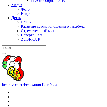
РГУОР-сборная-2010
Медиа
Фото
Видео
Детям
СУСУ
Развитие детско-юношеского гандбола
Стремительный мяч
Ваверка Кап
ZUBR CUP
Белорусская Федерация Гандбола