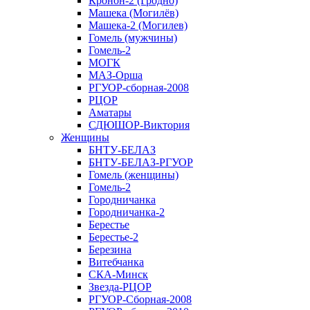
Кронон-2 (Гродно)
Машека (Могилёв)
Машека-2 (Могилев)
Гомель (мужчины)
Гомель-2
МОГК
МАЗ-Орша
РГУОР-сборная-2008
РЦОР
Аматары
СДЮШОР-Виктория
Женщины
БНТУ-БЕЛАЗ
БНТУ-БЕЛАЗ-РГУОР
Гомель (женщины)
Гомель-2
Городничанка
Городничанка-2
Берестье
Берестье-2
Березина
Витебчанка
СКА-Минск
Звезда-РЦОР
РГУОР-Сборная-2008