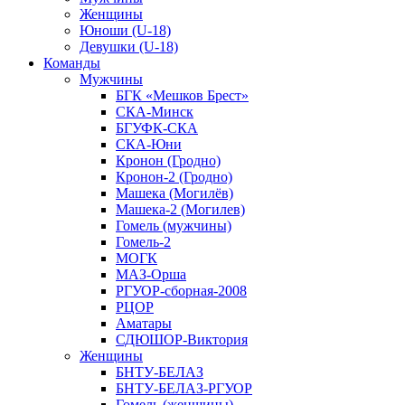
Женщины
Юноши (U-18)
Девушки (U-18)
Команды
Мужчины
БГК «Мешков Брест»
СКА-Минск
БГУФК-СКА
СКА-Юни
Кронон (Гродно)
Кронон-2 (Гродно)
Машека (Могилёв)
Машека-2 (Могилев)
Гомель (мужчины)
Гомель-2
МОГК
МАЗ-Орша
РГУОР-сборная-2008
РЦОР
Аматары
СДЮШОР-Виктория
Женщины
БНТУ-БЕЛАЗ
БНТУ-БЕЛАЗ-РГУОР
Гомель (женщины)