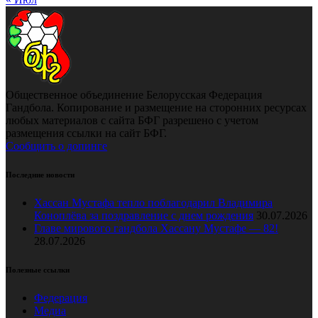
Общественное объединение Белорусская Федерация
Гандбола. Копирование и размещение на сторонних ресурсах
любых материалов с сайта БФГ разрешено с учетом
размещения ссылки на сайт БФГ.
Сообщить о допинге
Последние новости
Хассан Мустафа тепло поблагодарил Владимира
Коноплёва за поздравление с днем рождения
30.07.2026
Главе мирового гандбола Хассану Мустафе — 82!
28.07.2026
Полезные ссылки
Федерация
Медиа