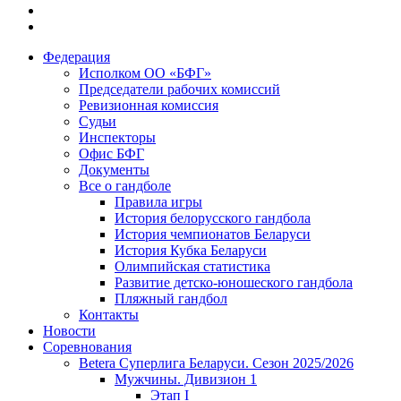
Федерация
Исполком ОО «БФГ»
Председатели рабочих комиссий
Ревизионная комиссия
Судьи
Инспекторы
Офис БФГ
Документы
Все о гандболе
Правила игры
История белорусского гандбола
История чемпионатов Беларуси
История Кубка Беларуси
Олимпийская статистика
Развитие детско-юношеского гандбола
Пляжный гандбол
Контакты
Новости
Соревнования
Betera Суперлига Беларуси. Сезон 2025/2026
Мужчины. Дивизион 1
Этап I