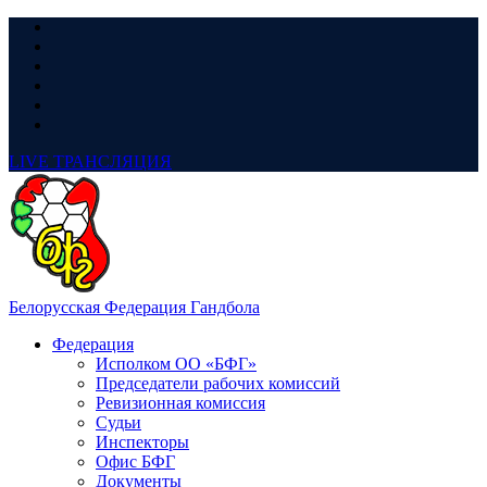
LIVE
ТРАНСЛЯЦИЯ
Белорусская Федерация Гандбола
Федерация
Исполком ОО «БФГ»
Председатели рабочих комиссий
Ревизионная комиссия
Судьи
Инспекторы
Офис БФГ
Документы