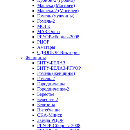
Кронон-2 (Гродно)
Машека (Могилёв)
Машека-2 (Могилев)
Гомель (мужчины)
Гомель-2
МОГК
МАЗ-Орша
РГУОР-сборная-2008
РЦОР
Аматары
СДЮШОР-Виктория
Женщины
БНТУ-БЕЛАЗ
БНТУ-БЕЛАЗ-РГУОР
Гомель (женщины)
Гомель-2
Городничанка
Городничанка-2
Берестье
Берестье-2
Березина
Витебчанка
СКА-Минск
Звезда-РЦОР
РГУОР-Сборная-2008