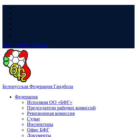
LIVE
ТРАНСЛЯЦИЯ
Белорусская Федерация Гандбола
Федерация
Исполком ОО «БФГ»
Председатели рабочих комиссий
Ревизионная комиссия
Судьи
Инспекторы
Офис БФГ
Документы