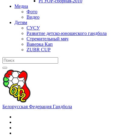
РГУОР-сборная-2010
Медиа
Фото
Видео
Детям
СУСУ
Развитие детско-юношеского гандбола
Стремительный мяч
Ваверка Кап
ZUBR CUP
Белорусская Федерация Гандбола