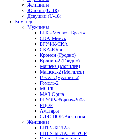
Женщины
Юноши (U-18)
Девушки (U-18)
Команды
Мужчины
БГК «Мешков Брест»
СКА-Минск
БГУФК-СКА
СКА-Юни
Кронон (Гродно)
Кронон-2 (Гродно)
Машека (Могилёв)
Машека-2 (Могилев)
Гомель (мужчины)
Гомель-2
МОГК
МАЗ-Орша
РГУОР-сборная-2008
РЦОР
Аматары
СДЮШОР-Виктория
Женщины
БНТУ-БЕЛАЗ
БНТУ-БЕЛАЗ-РГУОР
Гомель (женщины)