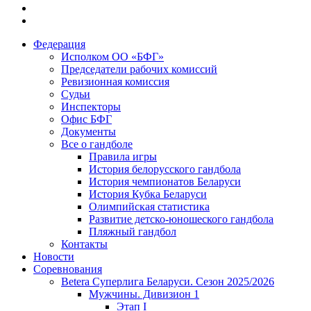
Федерация
Исполком ОО «БФГ»
Председатели рабочих комиссий
Ревизионная комиссия
Судьи
Инспекторы
Офис БФГ
Документы
Все о гандболе
Правила игры
История белорусского гандбола
История чемпионатов Беларуси
История Кубка Беларуси
Олимпийская статистика
Развитие детско-юношеского гандбола
Пляжный гандбол
Контакты
Новости
Соревнования
Betera Суперлига Беларуси. Сезон 2025/2026
Мужчины. Дивизион 1
Этап I