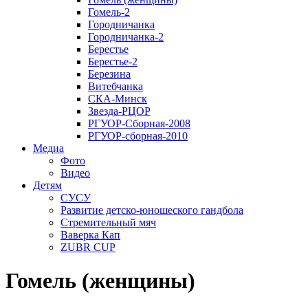
Гомель-2
Городничанка
Городничанка-2
Берестье
Берестье-2
Березина
Витебчанка
СКА-Минск
Звезда-РЦОР
РГУОР-Сборная-2008
РГУОР-сборная-2010
Медиа
Фото
Видео
Детям
СУСУ
Развитие детско-юношеского гандбола
Стремительный мяч
Ваверка Кап
ZUBR CUP
Гомель (женщины)