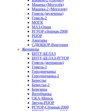
Кронон-2 (Гродно)
Машека (Могилёв)
Машека-2 (Могилев)
Гомель (мужчины)
Гомель-2
МОГК
МАЗ-Орша
РГУОР-сборная-2008
РЦОР
Аматары
СДЮШОР-Виктория
Женщины
БНТУ-БЕЛАЗ
БНТУ-БЕЛАЗ-РГУОР
Гомель (женщины)
Гомель-2
Городничанка
Городничанка-2
Берестье
Берестье-2
Березина
Витебчанка
СКА-Минск
Звезда-РЦОР
РГУОР-Сборная-2008