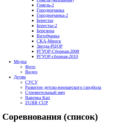
Гомель-2
Городничанка
Городничанка-2
Берестье
Берестье-2
Березина
Витебчанка
СКА-Минск
Звезда-РЦОР
РГУОР-Сборная-2008
РГУОР-сборная-2010
Медиа
Фото
Видео
Детям
СУСУ
Развитие детско-юношеского гандбола
Стремительный мяч
Ваверка Кап
ZUBR CUP
Соревнования (список)