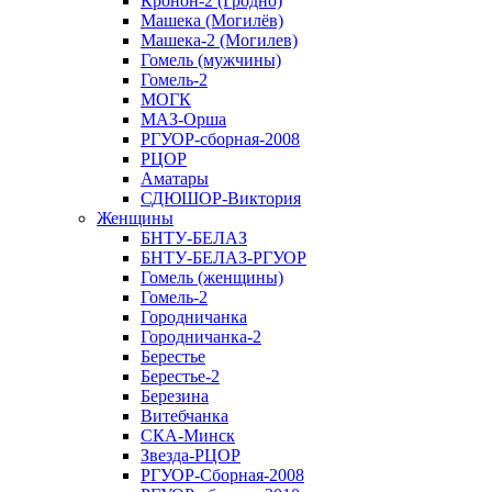
Кронон-2 (Гродно)
Машека (Могилёв)
Машека-2 (Могилев)
Гомель (мужчины)
Гомель-2
МОГК
МАЗ-Орша
РГУОР-сборная-2008
РЦОР
Аматары
СДЮШОР-Виктория
Женщины
БНТУ-БЕЛАЗ
БНТУ-БЕЛАЗ-РГУОР
Гомель (женщины)
Гомель-2
Городничанка
Городничанка-2
Берестье
Берестье-2
Березина
Витебчанка
СКА-Минск
Звезда-РЦОР
РГУОР-Сборная-2008