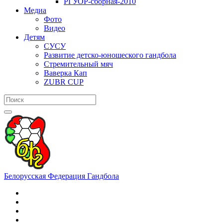
РГУОР-сборная-2010
Медиа
Фото
Видео
Детям
СУСУ
Развитие детско-юношеского гандбола
Стремительный мяч
Ваверка Кап
ZUBR CUP
Белорусская Федерация Гандбола