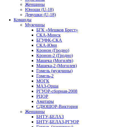
Женщины
Юноши (U-18)
Девушки (U-18)
Команды
Мужчины
БГК «Мешков Брест»
СКА-Минск
БГУФК-СКА
СКА-Юни
Кронон (Гродно)
Кронон-2 (Гродно)
Машека (Могилёв)
Машека-2 (Могилев)
Гомель (мужчины)
Гомель-2
МОГК
МАЗ-Орша
РГУОР-сборная-2008
РЦОР
Аматары
СДЮШОР-Виктория
Женщины
БНТУ-БЕЛАЗ
БНТУ-БЕЛАЗ-РГУОР
Гомель (женщины)