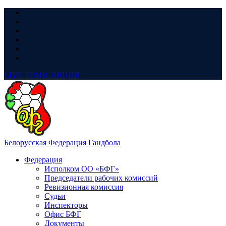
LIVE
ТРАНСЛЯЦИЯ
Белорусская Федерация Гандбола
Федерация
Исполком ОО «БФГ»
Председатели рабочих комиссий
Ревизионная комиссия
Судьи
Инспекторы
Офис БФГ
Документы