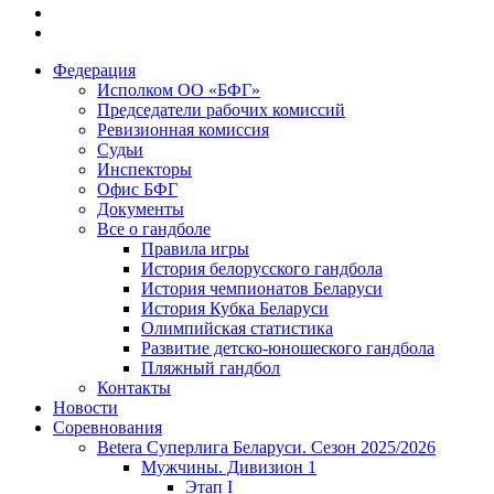
Федерация
Исполком ОО «БФГ»
Председатели рабочих комиссий
Ревизионная комиссия
Судьи
Инспекторы
Офис БФГ
Документы
Все о гандболе
Правила игры
История белорусского гандбола
История чемпионатов Беларуси
История Кубка Беларуси
Олимпийская статистика
Развитие детско-юношеского гандбола
Пляжный гандбол
Контакты
Новости
Соревнования
Betera Суперлига Беларуси. Сезон 2025/2026
Мужчины. Дивизион 1
Этап I